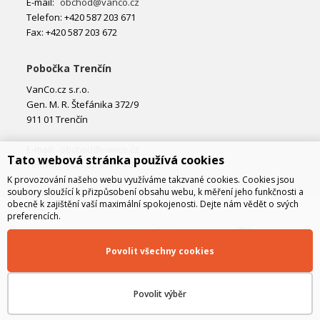
E-mail:
obchod@vanco.cz
Telefon: +420 587 203 671
Fax: +420 587 203 672
Pobočka Trenčín
VanCo.cz s.r.o.
Gen. M. R. Štefánika 372/9
911 01 Trenčín
E-mail:
obchod@vanco.cz
Tato webová stránka používá cookies
Telefon: +421 32 877 74 02
K provozování našeho webu využíváme takzvané cookies. Cookies jsou
soubory sloužící k přizpůsobení obsahu webu, k měření jeho funkčnosti a
obecně k zajištění vaší maximální spokojenosti. Dejte nám vědět o svých
preferencích.
Povolit všechny cookies
Povolit výběr