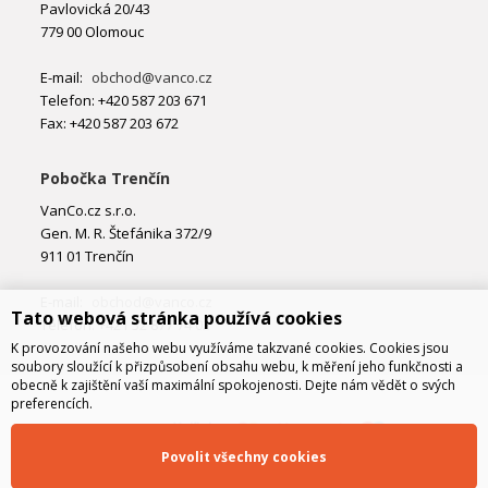
Pavlovická 20/43
779 00 Olomouc
E-mail:
obchod@vanco.cz
Telefon: +420 587 203 671
Fax: +420 587 203 672
Pobočka Trenčín
VanCo.cz s.r.o.
Gen. M. R. Štefánika 372/9
911 01 Trenčín
E-mail:
obchod@vanco.cz
Tato webová stránka používá cookies
Telefon: +421 32 877 74 02
K provozování našeho webu využíváme takzvané cookies. Cookies jsou
soubory sloužící k přizpůsobení obsahu webu, k měření jeho funkčnosti a
obecně k zajištění vaší maximální spokojenosti. Dejte nám vědět o svých
preferencích.
Povolit všechny cookies