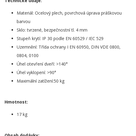
Technické údaje:
Materiál: Ocelový plech, povrchová úprava práškovou
barvou
Sklo: tvrzené, bezpečnostní tl. 4 mm
Stupeň krytí: IP 30 podle EN 60529 / IEC 529
Uzemnění: Třída ochrany I EN 60950, DIN VDE 0800,
0804, 0100
Úhel otevření dveří: >140°
Úhel vyklopení: >90°
Maximální zatížení:50 kg
Hmotnost:
17 kg
Obsah dodávky: