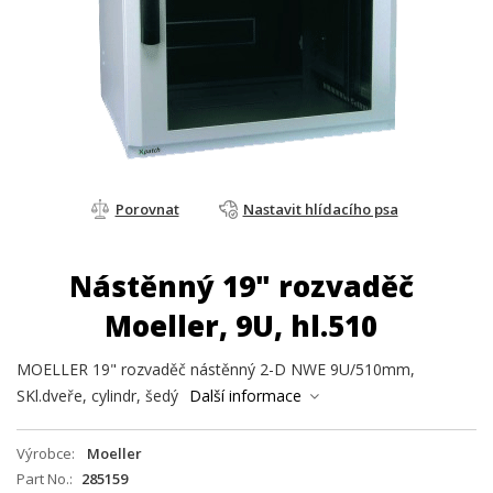
Porovnat
Nastavit hlídacího psa
Nástěnný 19" rozvaděč
Moeller, 9U, hl.510
MOELLER 19" rozvaděč nástěnný 2-D NWE 9U/510mm,
SKl.dveře, cylindr, šedý
Další informace
Výrobce
Moeller
Part No.
285159