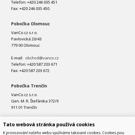
Telefon: +420 246 035 451
Fax: +420 246 035 450
Pobočka Olomouc
VanCo.cz s.r.o.
Pavlovická 20/43
779 00 Olomouc
E-mail:
obchod@vanco.cz
Telefon: +420 587 203 671
Fax: +420 587 203 672
Pobočka Trenčín
VanCo.cz s.r.o.
Gen. M. R. Štefánika 372/9
911 01 Trenčín
E-mail:
obchod@vanco.cz
Tato webová stránka používá cookies
Telefon: +421 32 877 74 02
K provozování našeho webu využíváme takzvané cookies. Cookies jsou