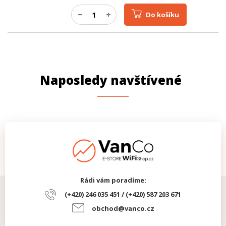
Do košíku
Naposledy navštívené
Rádi vám poradíme:
(+420) 246 035 451 / (+420) 587 203 671
obchod@vanco.cz