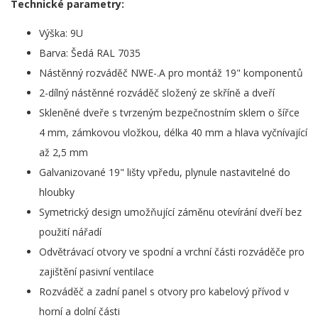
Technické parametry:
Výška: 9U
Barva: Šedá RAL 7035
Nástěnný rozváděč NWE-.A pro montáž 19" komponentů
2-dílný nástěnné rozváděč složený ze skříně a dveří
Skleněné dveře s tvrzeným bezpečnostním sklem o šířce
4 mm, zámkovou vložkou, délka 40 mm a hlava vyčnívající
až 2,5 mm
Galvanizované 19" lišty vpředu, plynule nastavitelné do
hloubky
Symetrický design umožňující záměnu otevírání dveří bez
použití nářadí
Odvětrávací otvory ve spodní a vrchní části rozváděče pro
zajištění pasivní ventilace
Rozváděč a zadní panel s otvory pro kabelový přívod v
horní a dolní části