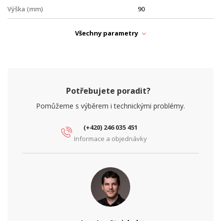
Výška (mm)
90
PARAMETRY NAPÁJENÍ
Všechny parametry
Ochrana proti zkratu
Ano
Tepelná ochrana
Ano
Vstupní napětí (V)
230
Potřebujete poradit?
Výstupní napětí (V)
48
Pomůžeme s výběrem i technickými problémy.
Výstupní proud (A)
1.25
(+420) 246 035 451
Informace a objednávky
Výstupní výkon (W)
60
PROVEDENÍ
Uchycení na DIN lištu
Ano