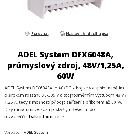
Porovnat
Nastavit hlídacího psa
ADEL System DFX6048A,
průmyslový zdroj, 48V/1,25A,
60W
ADEL System DFX6048A je AC/DC zdroj se vstupním napětím
o širokém rozsahu 90-305 V a stejnosměrným výstupem 48 V /
1,25 A, tedy s možností připojit zařízení s příkonem až 60 W.
Díky miniaturní velikosti je skvělým řešením do
rozvaděčů.
Další informace
Výrobce
ADEL System