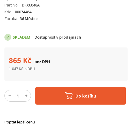
Part No.
DFX6048A
Kód
00074464
Záruka
36 Měsíce
SKLADEM
Dostupnost v prodejnách
865
Kč
bez DPH
1 047
Kč
s DPH
Do košíku
Poptat lepší cenu