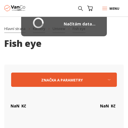
MENU
Načítám data...
Hlavní strana
Kamery
Uniview
Fish eye
Fish eye
ZNAČKA
A
PARAMETRY
Kč
Kč