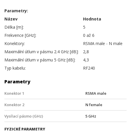
Parametry:
Název
Hodnota
Délka [m]:
5
Frekvence [GHz]:
0 až 6
Konektory:
RSMA male - N male
Maximální útlum v pásmu 2.4 GHz [dB]:
2,8
Maximální útlum v pásmu 5 GHz [dB]:
4,3
Typ kabelu:
RF240
Parametry
Konektor 1
RSMA male
Konektor 2
N female
Vysílací pásmo (GHz)
5 GHz
FYZICKÉ PARAMETRY