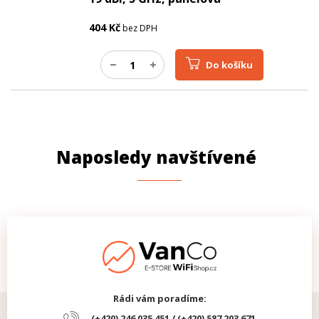
404
Kč
bez DPH
Do košíku
Naposledy navštívené
Rádi vám poradíme:
(+420) 246 035 451 / (+420) 587 203 671