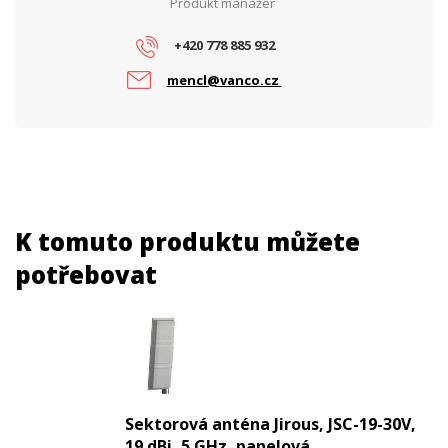
Produkt manažer
+420 778 885 932
mencl@vanco.cz
K tomuto produktu můžete
potřebovat
Sektorová anténa Jirous, JSC-19-30V,
19 dBi, 5 GHz, panelová