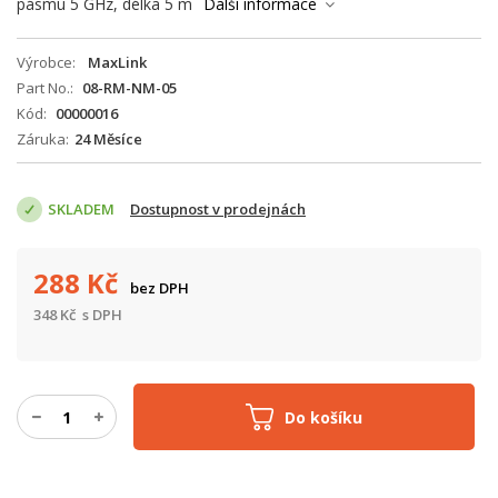
pásmu 5 GHz, délka 5 m
Další informace
Výrobce
MaxLink
Part No.
08-RM-NM-05
Kód
00000016
Záruka
24 Měsíce
SKLADEM
Dostupnost v prodejnách
288
Kč
bez DPH
348
Kč
s DPH
Do košíku