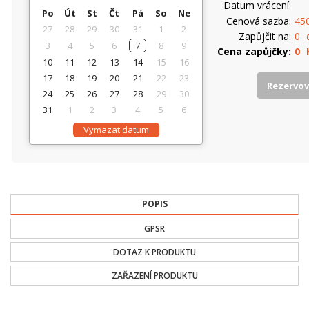
Datum vrácení
Po
Út
St
Čt
Pá
So
Ne
Cenová sazba
45
27
28
29
30
31
1
2
Zapůjčit na
0
3
4
5
6
7
8
9
Cena zapůjčky
0
10
11
12
13
14
15
16
17
18
19
20
21
22
23
Rezervo
24
25
26
27
28
29
30
31
1
2
3
4
5
6
Vymazat datum
POPIS
GPSR
DOTAZ K PRODUKTU
ZAŘAZENÍ PRODUKTU