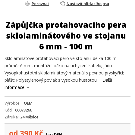
Porovnat
Nastavit hlídacího psa
Zápůjčka protahovacího pera
sklolaminátového ve stojanu
6 mm - 100 m
Sklolaminátové protahovací pero ve stojanu; délka 100 m
průměr 6 mm, montážní očko na uchycení kabelu; jádro:
Vysopkohustotní sklolaminátový materiál s pevnou pryskyřicí;
plášt: Polyetylenový povlak s vysokou hustotou...
Další
informace
Výrobce
OEM
Kód
00073266
Záruka
24 Měsíce
od
390
Kč
bez DPH