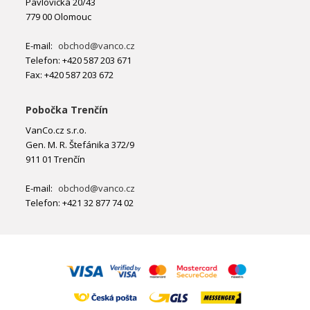
Pavlovická 20/43
779 00 Olomouc
E-mail:
obchod@vanco.cz
Telefon: +420 587 203 671
Fax: +420 587 203 672
Pobočka Trenčín
VanCo.cz s.r.o.
Gen. M. R. Štefánika 372/9
911 01 Trenčín
E-mail:
obchod@vanco.cz
Telefon: +421 32 877 74 02