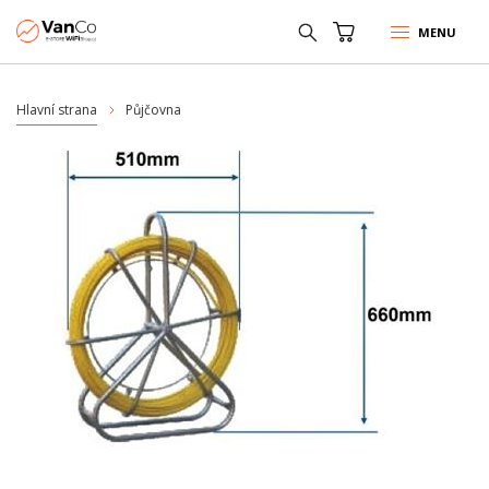
MENU
Hlavní strana
Půjčovna