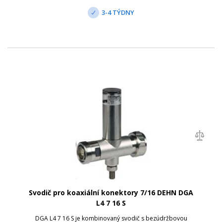
3-4 TÝDNY
Svodič pro koaxiální konektory 7/16 DEHN DGA
L4 7 16 S
DGA L4 7 16 S je kombinovaný svodič s bezúdržbovou