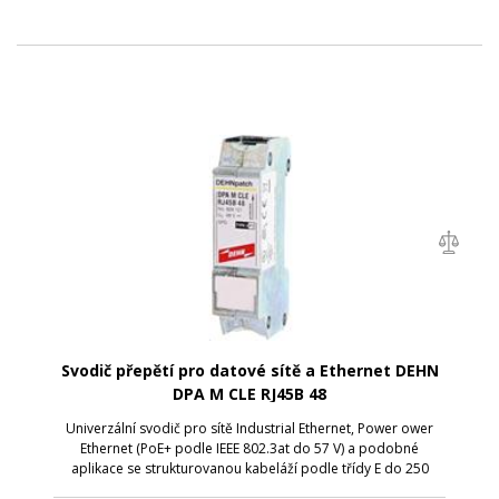
Svodič přepětí pro datové sítě a Ethernet DEHN
DPA M CLE RJ45B 48
Univerzální svodič pro sítě Industrial Ethernet, Power ower
Ethernet (PoE+ podle IEEE 802.3at do 57 V) a podobné
aplikace se strukturovanou kabeláží podle třídy E do 250
MHz. Chrání všechny páry žil prostřednictvím výkonných