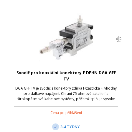
Svodič pro koaxiální konektory F DEHN DGA GFF
TV
DGA GFF TV je svodič s konektory zdířka F/zástrčka F, vhodný
pro dálkové napájení. Chrání 75 ohmové satelitní a
širokopásmové kabelové systémy, přičemž splňuje vysoké
požadavky na stínění podle třídy A normy EN 50083-2.
Umožňuje prostorově úsporné inst...
Cena po přihlášení
3-4 TÝDNY