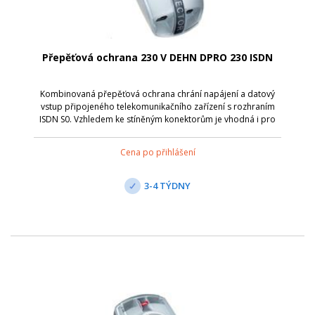
Přepěťová ochrana 230 V DEHN DPRO 230 ISDN
Kombinovaná přepěťová ochrana chrání napájení a datový
vstup připojeného telekomunikačního zařízení s rozhraním
ISDN S0. Vzhledem ke stíněným konektorům je vhodná i pro
ochranu sítě Ethernet 10 BASE-T. Adaptér je vybaven optickou
signalizací provoz/por...
Cena po přihlášení
3-4 TÝDNY