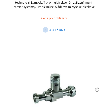
technologií Lambda/4 pro multifrekvenční zařízení (multi-
carrier systems). Svodič může svádět velmi vysoké bleskové
proudy. Neumožňuje dálkové napájení po koax. kabelu,
jelikož pro nízkofrekvenční sign...
Cena po přihlášení
3-4 TÝDNY