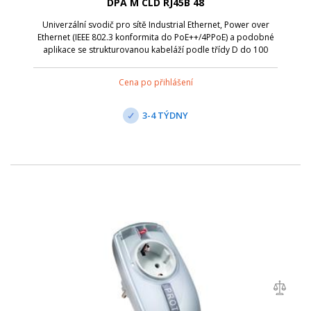
DPA M CLD RJ45B 48
Univerzální svodič pro sítě Industrial Ethernet, Power over
Ethernet (IEEE 802.3 konformita do PoE++/4PPoE) a podobné
aplikace se strukturovanou kabeláží podle třídy D do 100
MHz. Chrání všechny páry žil prostřednictvím výkonných
plynových bleskojistek...
Cena po přihlášení
3-4 TÝDNY