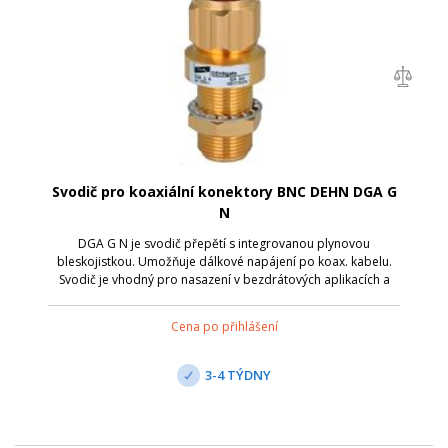
Svodič pro koaxiální konektory BNC DEHN DGA G
N
DGA G N je svodič přepětí s integrovanou plynovou
bleskojistkou. Umožňuje dálkové napájení po koax. kabelu.
Svodič je vhodný pro nasazení v bezdrátových aplikacích a
anténních rozhraních s koaxiálními konektory. Připojení je
přes zdířku N/zástrčku N; N...
Cena po přihlášení
3-4 TÝDNY