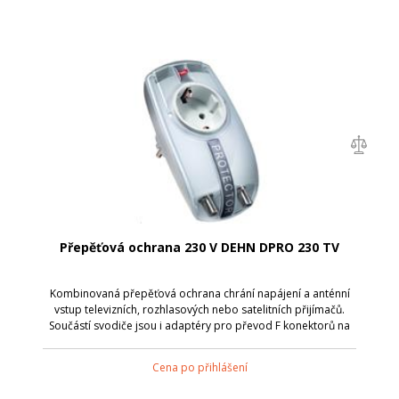
Přepěťová ochrana 230 V DEHN DPRO 230 TV
Kombinovaná přepěťová ochrana chrání napájení a anténní
vstup televizních, rozhlasových nebo satelitních přijímačů.
Součástí svodiče jsou i adaptéry pro převod F konektorů na
konektory IEC; Adaptér je vybaven optickou signalizací
provoz/porucha, zásuvk...
Cena po přihlášení