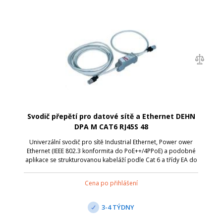
Svodič přepětí pro datové sítě a Ethernet DEHN
DPA M CAT6 RJ45S 48
Univerzální svodič pro sítě Industrial Ethernet, Power ower
Ethernet (IEEE 802.3 konformita do PoE++/4PPoE) a podobné
aplikace se strukturovanou kabeláží podle Cat 6 a třídy EA do
500 MHz. Plně stíněné provedení s patchkabely pro uchycení
na instalační
Cena po přihlášení
3-4 TÝDNY