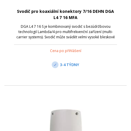
Svodič pro koaxiální konektory 7/16 DEHN DGA
L4 7 16 MFA
DGA L4 7 16 S je kombinovaný svodič s bezúdržbovou
technologií Lambda/4 pro multifrekvenční zařízení (multi-
carrier systems). Svodič může svádět velmi vysoké bleskové
proudy. Neumožňuje dálkové napájení po koax. kabelu,
jelikož pro nízkofrekvenční sign...
Cena po přihlášení
3-4 TÝDNY