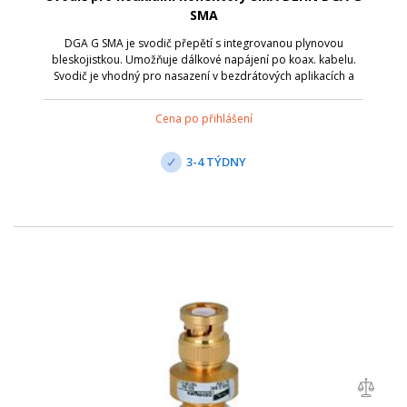
SMA
DGA G SMA je svodič přepětí s integrovanou plynovou
bleskojistkou. Umožňuje dálkové napájení po koax. kabelu.
Svodič je vhodný pro nasazení v bezdrátových aplikacích a
anténních rozhraních s koaxiálními konektory. Připojení je
přes zdířku SMA/zástrčku ...
Cena po přihlášení
3-4 TÝDNY