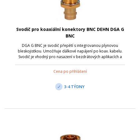
Svodič pro koaxiální konektory BNC DEHN DGA G
BNC
DGA G BNC je svodič přepětí s integrovanou plynovou
bleskojistkou. Umožňuje dálkové napájení po koax. kabelu.
Svodič je vhodný pro nasazení v bezdrátových aplikacích a
anténních rozhraních s koaxiálními konektory. Připojení je
přes zdířku BNC/zástrčku ...
Cena po přihlášení
3-4 TÝDNY