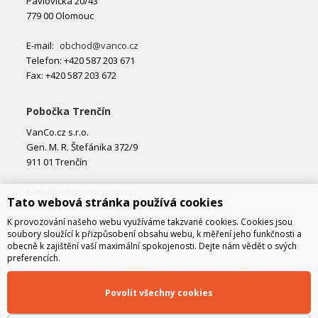
Pavlovická 20/43
779 00 Olomouc
E-mail:
obchod@vanco.cz
Telefon: +420 587 203 671
Fax: +420 587 203 672
Pobočka Trenčín
VanCo.cz s.r.o.
Gen. M. R. Štefánika 372/9
911 01 Trenčín
E-mail:
obchod@vanco.cz
Tato webová stránka používá cookies
Telefon: +421 32 877 74 02
K provozování našeho webu využíváme takzvané cookies. Cookies jsou
soubory sloužící k přizpůsobení obsahu webu, k měření jeho funkčnosti a
obecně k zajištění vaší maximální spokojenosti. Dejte nám vědět o svých
preferencích.
Povolit všechny cookies