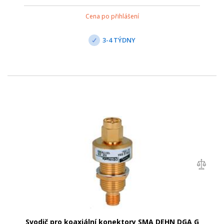
požadavky na stínění podle třídy A normy EN 50083-2.
Nejvyšší provozní napětí je 20 VDC...
Cena po přihlášení
3-4 TÝDNY
Svodič pro koaxiální konektory SMA DEHN DGA G