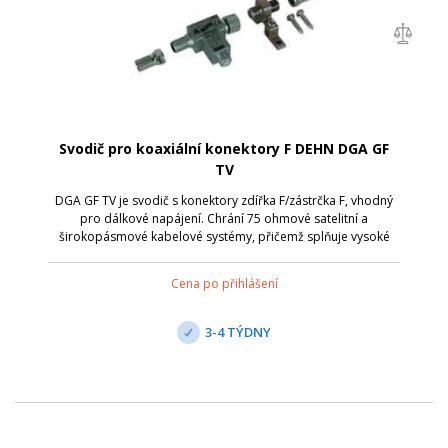
Svodič pro koaxiální konektory F DEHN DGA GF
TV
DGA GF TV je svodič s konektory zdířka F/zástrčka F, vhodný
pro dálkové napájení. Chrání 75 ohmové satelitní a
širokopásmové kabelové systémy, přičemž splňuje vysoké
požadavky na stínění podle třídy A normy EN 50083-2.
Umožňuje prostorově úsporné insta...
Cena po přihlášení
3-4 TÝDNY