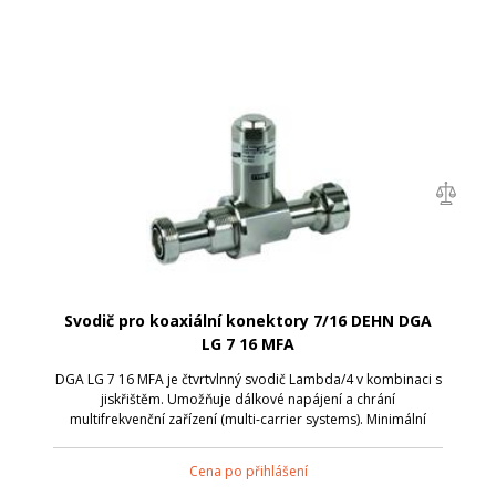
Svodič pro koaxiální konektory 7/16 DEHN DGA
LG 7 16 MFA
DGA LG 7 16 MFA je čtvrtvlnný svodič Lambda/4 v kombinaci s
jiskřištěm. Umožňuje dálkové napájení a chrání
multifrekvenční zařízení (multi-carrier systems). Minimální
pasivní intermodulace. Širokopásmové připojení pro služby 4
+ 3G a LTE. Připojení je ...
Cena po přihlášení