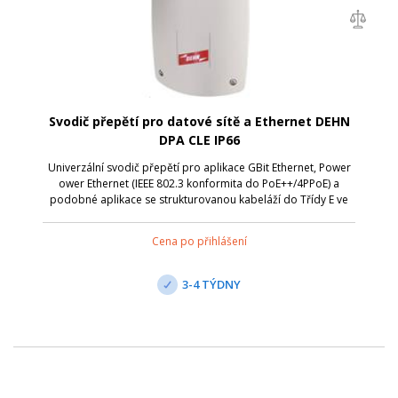
Svodič přepětí pro datové sítě a Ethernet DEHN
DPA CLE IP66
Univerzální svodič přepětí pro aplikace GBit Ethernet, Power
ower Ethernet (IEEE 802.3 konformita do PoE++/4PPoE) a
podobné aplikace se strukturovanou kabeláží do Třídy E ve
vnitřním i venkovním prostředí ve skříni s krytím IP 66 pro
ochranu před vnikn...
Cena po přihlášení
3-4 TÝDNY