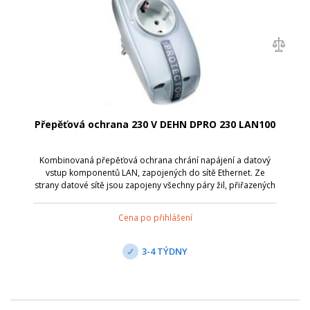
Přepěťová ochrana 230 V DEHN DPRO 230 LAN100
Kombinovaná přepěťová ochrana chrání napájení a datový
vstup komponentů LAN, zapojených do sítě Ethernet. Ze
strany datové sítě jsou zapojeny všechny páry žil, přiřazených
pinům pro sítě Ethernet. Splňuje požadavky pro Channel Class
D podle EN 50173 pr...
Cena po přihlášení
3-4 TÝDNY