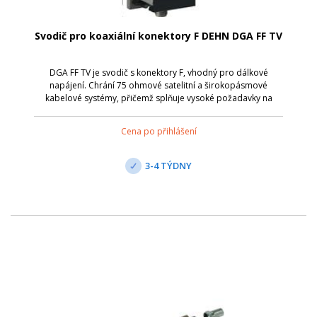
Svodič pro koaxiální konektory F DEHN DGA FF TV
DGA FF TV je svodič s konektory F, vhodný pro dálkové
napájení. Chrání 75 ohmové satelitní a širokopásmové
kabelové systémy, přičemž splňuje vysoké požadavky na
stínění podle třídy A normy EN 50083-2. Umožňuje
prostorově úsporné instalace ve všech běžn...
Cena po přihlášení
3-4 TÝDNY