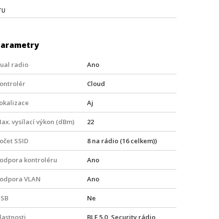
TU
Parametry
ual radio
Ano
ontrolér
Cloud
okalizace
Aj
ax. vysílací výkon (dBm)
22
očet SSID
8 na rádio (16 celkem))
odpora kontroléru
Ano
odpora VLAN
Ano
SB
Ne
lastnosti
BLE 5.0, Security rádio