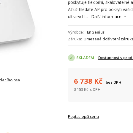
poskytuje flexibilní, škálovatelné a
Ať už hledáte AP pro pokrytí vaši
ultrarychl...
Další informace
Výrobce
EnGenius
Záruka
Omezená doživotní záruk
SKLADEM
Dostupnost v prod
6 738
Kč
ídacího psa
bez DPH
8 153
Kč
s DPH
Poptat lepší cenu