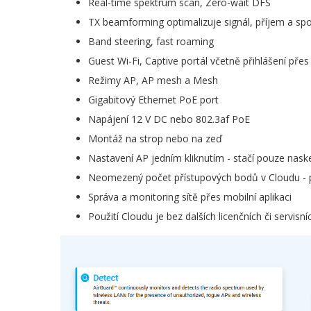
Real-time spektrum scan, Zero-wait DFS
TX beamforming optimalizuje signál, příjem a spo
Band steering, fast roaming
Guest Wi-Fi, Captive portál včetně přihlášení přes
Režimy AP, AP mesh a Mesh
Gigabitový Ethernet PoE port
Napájení 12 V DC nebo 802.3af PoE
Montáž na strop nebo na zeď
Nastavení AP jedním kliknutím - stačí pouze nask
Neomezený počet přístupových bodů v Cloudu - př
Správa a monitoring sítě přes mobilní aplikaci
Použití Cloudu je bez dalších licenčních či servisn