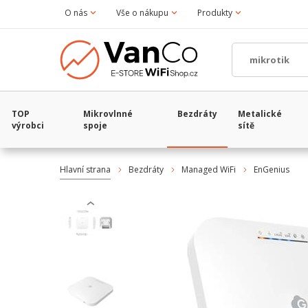
O nás
Vše o nákupu
Produkty
TOP
Mikrovlnné
Bezdráty
Metalické
výrobci
spoje
sítě
Hlavní strana
Bezdráty
Managed WiFi
EnGenius
‹