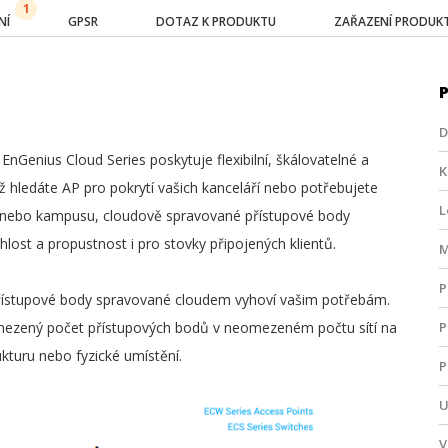
1
NÍ
GPSR
DOTAZ K PRODUKTU
ZAŘAZENÍ PRODUK
D
nGenius Cloud Series poskytuje flexibilní, škálovatelné a
K
 už hledáte AP pro pokrytí vašich kanceláří nebo potřebujete
L
lu nebo kampusu, cloudově spravované přístupové body
ost a propustnost i pro stovky připojených klientů.
M
P
 přístupové body spravované cloudem vyhoví vašim potřebám.
mezený počet přístupových bodů v neomezeném počtu sítí na
P
ukturu nebo fyzické umístění.
P
U
V