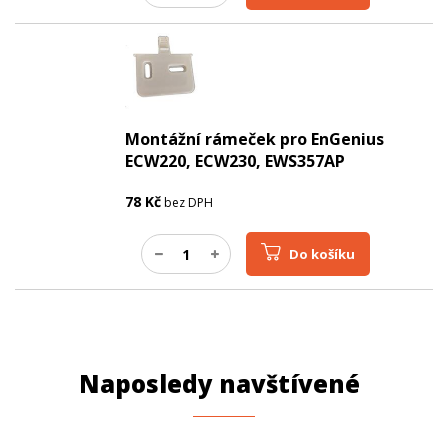
Montážní rámeček pro EnGenius
ECW220, ECW230, EWS357AP
78
Kč
bez DPH
Do košíku
Naposledy navštívené