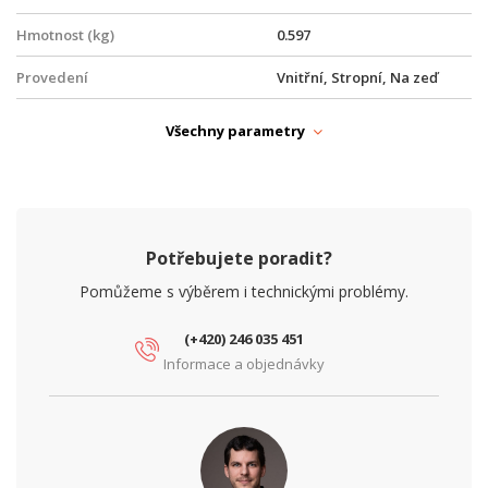
Hmotnost (kg)
0.597
Provedení
Vnitřní, Stropní, Na zeď
Provozní teplota
0° až +40°C
Všechny parametry
Šířka (mm)
205
Výška (mm)
33.2
NAPÁJENÍ
Potřebujete poradit?
PoE
Ano
Pomůžeme s výběrem i technickými problémy.
PARAMETRY BEZDRÁT
(+420) 246 035 451
2,4 GHz, 5 GHz, 2,4 GHz + 5
Informace a objednávky
Frekvence
GHz
MIMO (2,4 GHz)
4x4
MIMO (5 GHz)
4x4