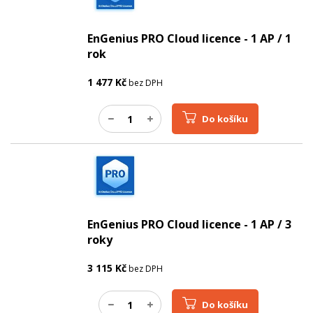
Napájení
PoE, DC
EnGenius PRO Cloud licence - 1 AP / 1
PARAMETRY POE
rok
PoE standard
802.3at
1 477
Kč
bez DPH
WIFI ZAŘÍZENÍ
Zisk antény 2,4 GHz (dBi)
5
Do košíku
Zisk antény 5 GHz (dBi)
6
EnGenius PRO Cloud licence - 1 AP / 3
roky
3 115
Kč
bez DPH
Do košíku