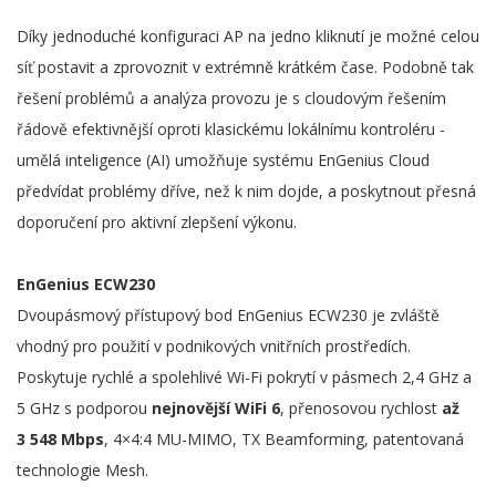
Díky jednoduché konfiguraci AP na jedno kliknutí je možné celou
síť postavit a zprovoznit v extrémně krátkém čase. Podobně tak
řešení problémů a analýza provozu je s cloudovým řešením
řádově efektivnější oproti klasickému lokálnímu kontroléru -
umělá inteligence (AI) umožňuje systému EnGenius Cloud
předvídat problémy dříve, než k nim dojde, a poskytnout přesná
doporučení pro aktivní zlepšení výkonu.
EnGenius ECW230
Dvoupásmový přístupový bod EnGenius ECW230 je zvláště
vhodný pro použití v podnikových vnitřních prostředích.
Poskytuje rychlé a spolehlivé Wi-Fi pokrytí v pásmech 2,4 GHz a
5 GHz s podporou
nejnovější WiFi 6
, přenosovou rychlost
až
3 548 Mbps
, 4×4:4 MU-MIMO, TX Beamforming, patentovaná
technologie Mesh.