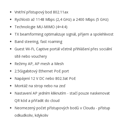
Vnitřní přístupový bod 802.11ax
Rychlosti až 1148 Mbps (2,4 GHz) a 2400 Mbps (5 GHz)
Technologie MU-MIMO (4×4:4)
TX beamforming optimalizuje signál, příjem a spolehlivost
Band steering, fast roaming
Guest Wi-Fi, Captive portál včetně přihlášení přes sociální
sítě nebo vouchery
Režimy AP, AP mesh a Mesh
2.5Gigabitový Ethernet PoE port
Napájení 12 V DC nebo 802.3at PoE
Montáž na strop nebo na zeď
Nastavení AP jedním kliknutím - stačí pouze naskenovat
QR kód a přiřadit do cloud
Neomezený počet přístupových bodů v Cloudu - přístup
odkudkoliv, kdykoliv