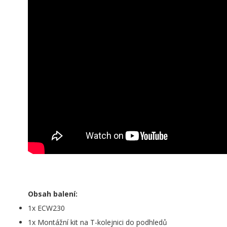
Obsah balení:
1x ECW230
1x Montážní kit na T-kolejnici do podhledů