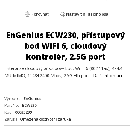
Porovnat
Nastavit hlídacího psa
EnGenius ECW230, přístupový
bod WiFi 6, cloudový
kontrolér, 2.5G port
Enterprise cloudový přístupový bod, Wi-Fi 6 (802.11ax), 4×4:4
MU-MIMO, 1148+2400 Mbps, 2.5G Eth port.
Další informace
Výrobce
EnGenius
Part No.
ECW230
Kód
00035299
Záruka
Omezená doživotní záruka