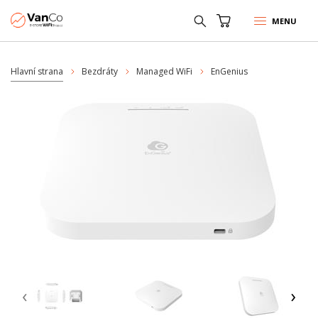
MENU
Hlavní strana
Bezdráty
Managed WiFi
EnGenius
‹
›