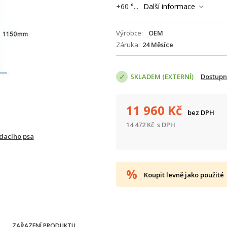
+60 °...
Další informace
Výrobce
OEM
Záruka
24 Měsíce
SKLADEM (EXTERNÍ)
Dostupn
11 960
Kč
bez DPH
14 472
Kč
s DPH
ídacího psa
Koupit levně jako použité
ZAŘAZENÍ PRODUKTU