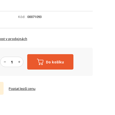
Kód
00071093
ost v prodejnách
Do košíku
Poptat lepší cenu