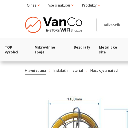
O nás
Vše o nákupu
Produkty
TOP
Mikrovlnné
Bezdráty
Metalické
výrobci
spoje
sítě
Hlavní strana
Instalační materiál
Nástroje a nářadí