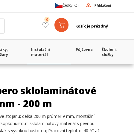
Česky
(Kč)
Přihlášení
0
Košík je prázdný
áky,
Instalační
Půjčovna
Školení,
žáry
materiál
služby
pero sklolaminátové
 mm - 200 m
 ve stojanu; délka 200 m průměr 9 mm, montážní
Vysopkohustotní sklolaminátový materiál s pevnou
ovlak s vysokou hustotou; Pracovní teplota: -40 °C až