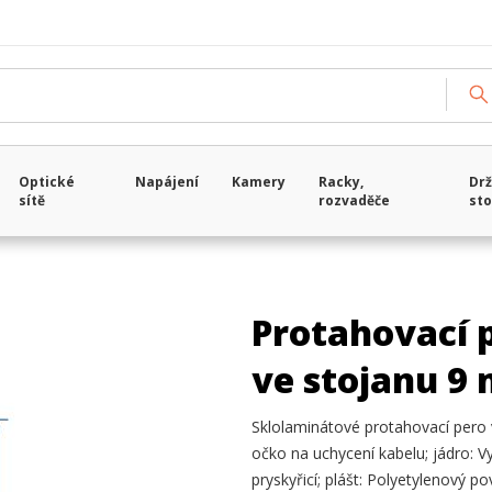
Optické
Napájení
Kamery
Racky,
Drž
sítě
rozvaděče
sto
Protahovací 
ve stojanu 9
Sklolaminátové protahovací pero
očko na uchycení kabelu; jádro: 
pryskyřicí; plášt: Polyetylenový p