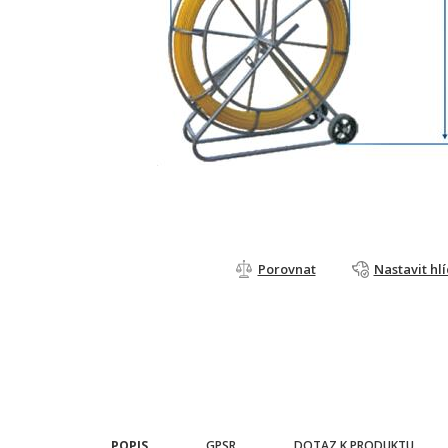
Porovnat
Nastavit hl
POPIS
GPSR
DOTAZ K PRODUKTU