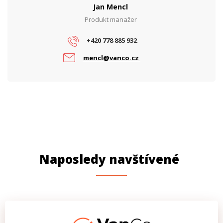
Jan Mencl
Produkt manažer
+420 778 885 932
mencl@vanco.cz
Naposledy navštívené