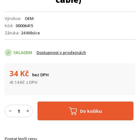
Výrobce
OEM
Kód
00006415
Záruka
24 Měsíce
SKLADEM
Dostupnost v prodejnách
34
Kč
bez DPH
41.14
Kč
s DPH
Do košíku
Poptat lepší cenu