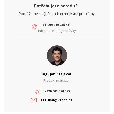
PoE
Ne
Potřebujete poradit?
PARAMETRY ETHERNET
Pomůžeme s výběrem i technickými problémy.
Síťové rozhraní
10/100/1000
(Mbps)
(+420) 246 035 451
Informace a objednávky
PARAMETRY NAPÁJENÍ
Ochrana proti
Ne
přepětí
Vstupní napětí
48
(V)
Výstupní napětí
Ing. Jan Stejskal
150
(V)
Produkt manažer
Výstupní proud
0,6
(A)
+420 601 570 595
stejskal@vanco.cz
Výstupní výkon
100
(W)