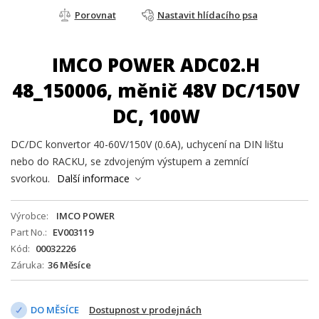
Porovnat
Nastavit hlídacího psa
IMCO POWER ADC02.H
48_150006, měnič 48V DC/150V
DC, 100W
DC/DC konvertor 40-60V/150V (0.6A), uchycení na DIN lištu
nebo do RACKU, se zdvojeným výstupem a zemnící
svorkou.
Další informace
Výrobce
IMCO POWER
Part No.
EV003119
Kód
00032226
Záruka
36 Měsíce
DO MĚSÍCE
Dostupnost v prodejnách