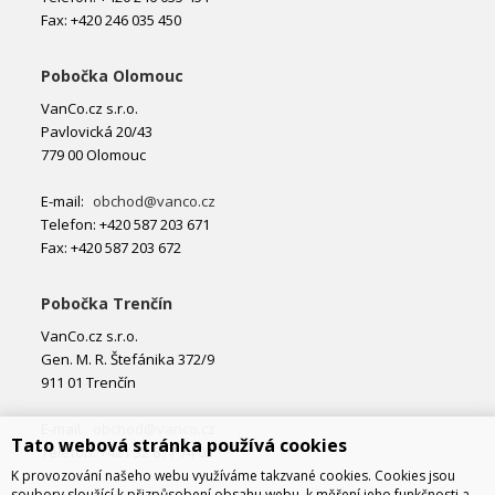
Fax: +420 246 035 450
Pobočka Olomouc
VanCo.cz s.r.o.
Pavlovická 20/43
779 00 Olomouc
E-mail:
obchod@vanco.cz
Telefon: +420 587 203 671
Fax: +420 587 203 672
Pobočka Trenčín
VanCo.cz s.r.o.
Gen. M. R. Štefánika 372/9
911 01 Trenčín
E-mail:
obchod@vanco.cz
Tato webová stránka používá cookies
Telefon: +421 32 877 74 02
K provozování našeho webu využíváme takzvané cookies. Cookies jsou
soubory sloužící k přizpůsobení obsahu webu, k měření jeho funkčnosti a