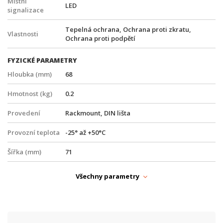
Místní
LED
signalizace
Tepelná ochrana, Ochrana proti zkratu,
Vlastnosti
Ochrana proti podpětí
FYZICKÉ PARAMETRY
Hloubka (mm)
68
Hmotnost (kg)
0.2
Provedení
Rackmount, DIN lišta
Provozní teplota
-25° až +50°C
Šířka (mm)
71
Účinnost (%)
92
Všechny parametry
Výška (mm)
90
NAPÁJENÍ