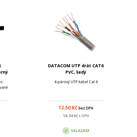
t
DATACOM UTP drát CAT6
erný
PVC, šedý
ro
4-párový UTP kabel Cat 6
ované
13.50
Kč
bez DPH
16.34
Kč
s DPH
SKLADEM