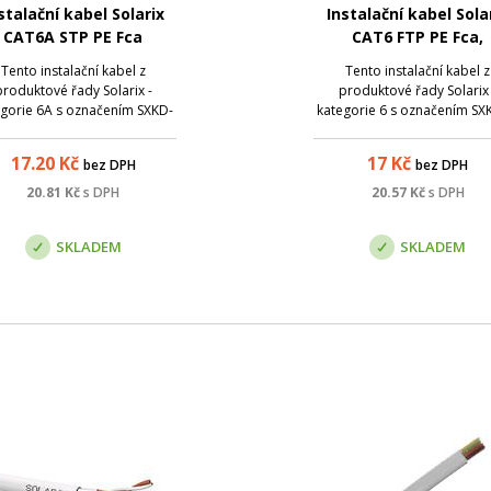
stalační kabel Solarix
Instalační kabel Sola
CAT6A STP PE Fca
CAT6 FTP PE Fca,
m/cívka SXKD-6A-STP-
venkovní, černý
Tento instalační kabel z
Tento instalační kabel z
PE
produktové řady Solarix -
produktové řady Solarix 
gorie 6A s označením SXKD-
kategorie 6 s označením SX
-STP-PE je venkovní stíněný
FTP-PE je venkovní stíněný k
kabel, který je určený pro
polyethylenovým pláštěm
17.20
Kč
17
Kč
bez DPH
bez DPH
očnější instalace, kde běžný
třídou reakce na oheň Fca, 
ový kabel s PVC nebo LSOH
je určený pro náročnějš
20.81
Kč
s DPH
20.57
Kč
s DPH
pláštěm neposkytuje
instalace, kde běžný dato
ostatečnou ochranu proti
kabel s PVC nebo LSOH p.
SKLADEM
SKLADEM
vlivům ...