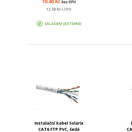
10.40
Kč
bez DPH
d
12.58
Kč
s DPH
v
Vla
SKLADEM (EXTERNÍ)
Instalační kabel Solarix
CAT6 FTP PVC, šedá
CA