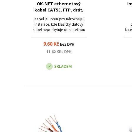
OK-NET ethernetový
In
kabel CAT5E, FTP, drát,
PE, venkovní, černý
500
Kabel je určen pro náročnější
instalace, kde klasický datový
kabel neposkytuje dostatečnou
kate
ochranu proti vlivům okolního
6A
prostředí. Vlastnosti PE pláště
9.60
Kč
bez DPH
poskytují lepší odolnost proti
nár
vlivům počasí a kabel má delší
dat
11.62
Kč
s DPH
životnost v náročnějších
podmínkách. ...
d
SKLADEM