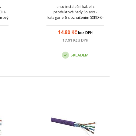
s
ento instalační kabel z
SOH-
produktové řady Solarix -
párový
kategorie 6 s označením SXKD-6-
OH
FTP-LSOH je vysoce kvalitní kabel
 oheň
určený pro horizontální rozvody
14.80
Kč
bez DPH
el
strukturované kabeláže, který
.
bez problémů splňuje a rovněž
17.91
Kč
s DPH
.
převyšuje požadavky
.
specifikované v mezinárod...
SKLADEM