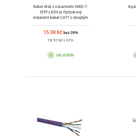
Kabel drát s označením SXKD-7-
4-pá
SSTP-LSOH je čtyřpárový
instalační kabel CAT7 s dvojitým
stíněním (tj. s aluminiovou fólií
kolem každého páru a opletem
15.30
Kč
bez DPH
kolem všech párů), který je určen
pro velmi náročné použití.
18.51
Kč
s DPH
SKLADEM