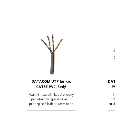
DATACOM UTP lanko,
DAT
CAT5E PVC, šedý
P
Kvalitní instalační kabel vhodný
I
pro všechny typy instalací. K
urč
prodeji celé balení 305m nebo
stru
na metráž.
náro