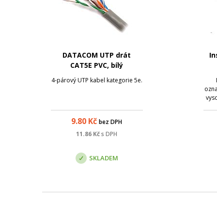
DATACOM UTP drát
In
CAT5E PVC, bílý
4-párový UTP kabel kategorie 5e.
ozna
vyso
kate
p
9.80
Kč
bez DPH
ap
pro
11.86
Kč
s DPH
p
SKLADEM