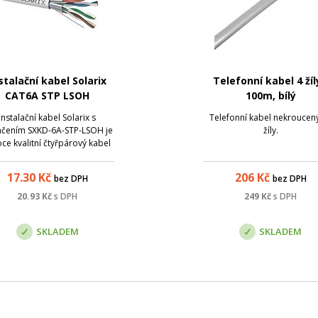
stalační kabel Solarix
Telefonní kabel 4 žíl
CAT6A STP LSOH
100m, bílý
Instalační kabel Solarix s
Telefonní kabel nekroucený
čením SXKD-6A-STP-LSOH je
žíly.
ce kvalitní čtyřpárový kabel
gorie 6A, který je určený pro
oužití ve velmi náročných
17.30
Kč
206
Kč
bez DPH
bez DPH
likacích – tj. především pak
 provoz vysokorychlostního
20.93
Kč
s DPH
249
Kč
s DPH
rotokolu 10GBaseT. Tento
kabel bez prob...
SKLADEM
SKLADEM