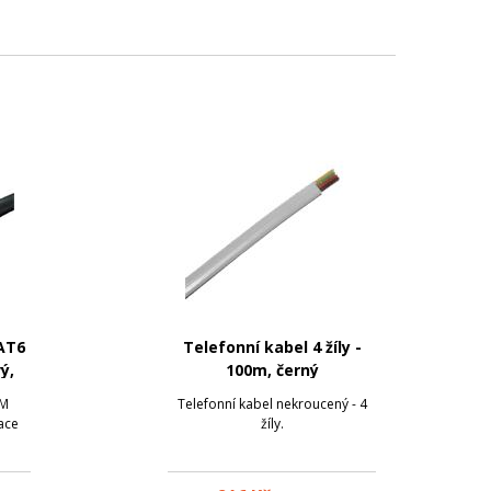
AT6
Telefonní kabel 4 žíly -
ý,
100m, černý
OM
Telefonní kabel nekroucený - 4
ace
žíly.
.