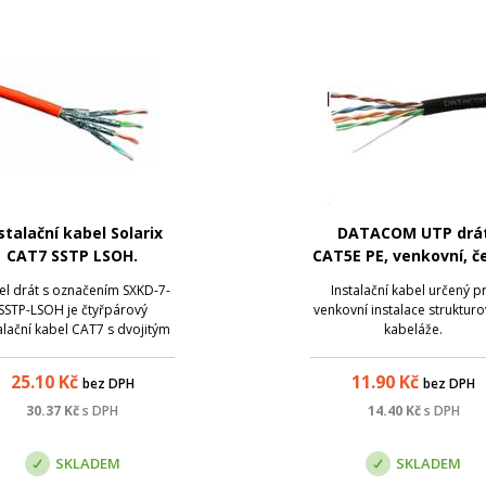
stalační kabel Solarix
DATACOM UTP drá
CAT7 SSTP LSOH.
CAT5E PE, venkovní, č
el drát s označením SXKD-7-
Instalační kabel určený p
SSTP-LSOH je čtyřpárový
venkovní instalace struktur
alační kabel CAT7 s dvojitým
kabeláže.
něním (tj. s aluminiovou fólií
em každého páru a opletem
25.10
Kč
11.90
Kč
bez DPH
bez DPH
m všech párů), který je určen
ro velmi náročné použití.
30.37
Kč
s DPH
14.40
Kč
s DPH
SKLADEM
SKLADEM