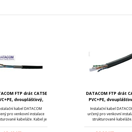
ACOM FTP drát CAT5E
DATACOM FTP drát C
VC+PE, dvouplášťový,
PVC+PE, dvouplášťov
venkovní, černý
venkovní, černý
nstalační kabel DATACOM
Instalační kabel DATAC
ený pro venkovní instalace
určený pro venkovní instal
kturované kabeláže. Kabel je
strukturované kabeláže
celo-měděný, určen pro
čnější instalace, kde klasický