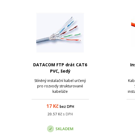
DATACOM FTP drát CAT6
In
PVC, šedý
Stíněný instalační kabel určený
Kab
pro rozvody strukturované
kabeláže
inst
stí
kol
17
Kč
bez DPH
kole
p
20.57
Kč
s DPH
SKLADEM