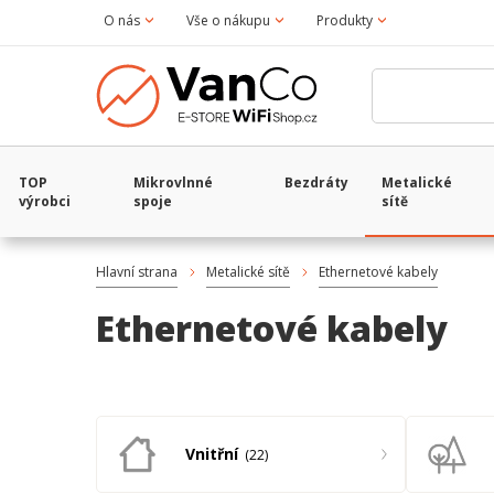
O nás
Vše o nákupu
Produkty
TOP
Mikrovlnné
Bezdráty
Metalické
výrobci
spoje
sítě
Hlavní strana
Metalické sítě
Ethernetové kabely
Ethernetové kabely
Vnitřní
22