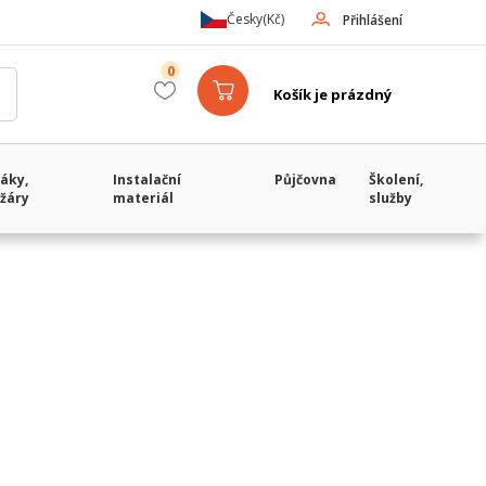
Česky
(Kč)
Přihlášení
0
Košík je prázdný
áky,
Instalační
Půjčovna
Školení,
žáry
materiál
služby