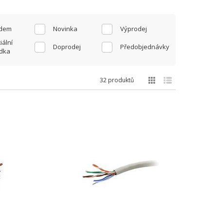
adem
Novinka
Výprodej
iální
Doprodej
Předobjednávky
dka
32 produktů