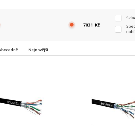
Skl
Kč
Spec
nabí
Abecedně
Nejnovější