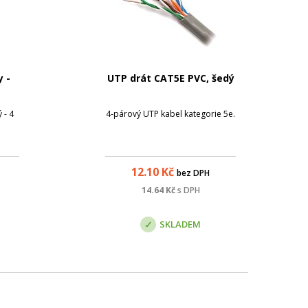
y -
UTP drát CAT5E PVC, šedý
 - 4
4-párový UTP kabel kategorie 5e.
12.10
Kč
bez DPH
14.64
Kč
s DPH
SKLADEM