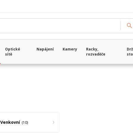
Načítám data...
Optické
Napájení
Kamery
Racky,
Drž
sítě
rozvaděče
sto
Venkovní
10