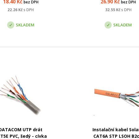
18.40
Kč
26.90
Kč
bez DPH
bez DPH
datový kabel neposkytuje
ostatečnou ochranu proti
22.26
Kč
s DPH
32.55
Kč
s DPH
livům okolního prostředí.
stnosti PE pláště poskytu...
SKLADEM
SKLADEM
DATACOM UTP drát
Instalační kabel Sola
T5E PVC, šedý - cívka
CAT6A STP LSOH B2c