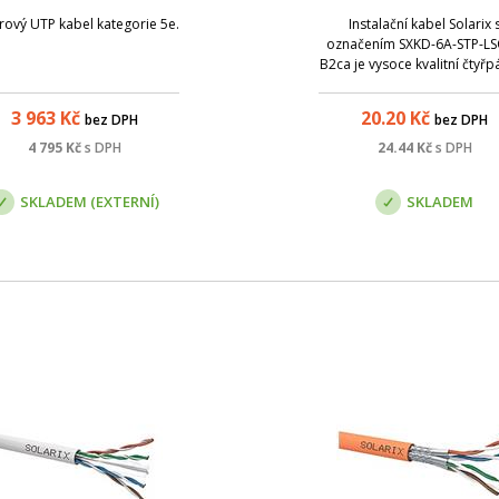
500m
oranžový
rový UTP kabel kategorie 5e.
Instalační kabel Solarix 
označením SXKD-6A-STP-L
B2ca je vysoce kvalitní čtyř
kabel kategorie 6A s LS
pláštěm a třídou reakce na
3 963
Kč
20.20
Kč
bez DPH
bez DPH
B2ca s1 d1 a1. Tento kab
splňuje vyhlášku MV ČR č
4 795
Kč
s DPH
24.44
Kč
s DPH
23/2008 resp. vyhlášku č
268/2011 o technických..
SKLADEM (EXTERNÍ)
SKLADEM