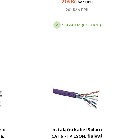
216
Kč
bez DPH
261
Kč
s DPH
SKLADEM (EXTERNÍ)
rix
Instalační kabel Solarix
a,
CAT6 FTP LSOH, fialová