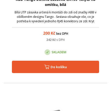
omítku, bílá
Bílá UTP zásuvka určená k montáži do zdi od značky ABB v
oblíbeném designu Tango . Sestava obsahuje vše, co je
potřeba k vyvedení jednoho RJ45 konektoru ze zdi: Kryt
zásuvky v bílé barvě s popisovým polem a kovovým
upevňovacím třmenem; Rámeček v bílé b...
200
Kč
bez DPH
242
Kč
s DPH
SKLADEM
Do košíku