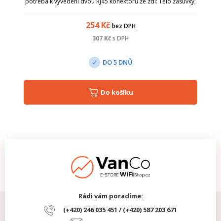
potřeba k vyvedení dvou RJ45 konektorů ze zdi: Tělo zásuvky;
Rámeček v bílé barvě; Nosná maska pro 2 keystone; 2x
keystone RJ45 bílý UTP cat....
254
Kč
bez DPH
307
Kč
s DPH
DO 5 DNŮ
Do košíku
Rádi vám poradíme:
(+420) 246 035 451 / (+420) 587 203 671