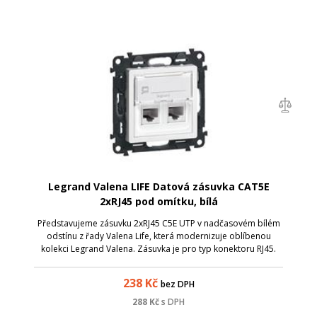
Legrand Valena LIFE Datová zásuvka CAT5E
2xRJ45 pod omítku, bílá
Představujeme zásuvku 2xRJ45 C5E UTP v nadčasovém bílém
odstínu z řady Valena Life, která modernizuje oblíbenou
kolekci Legrand Valena. Zásuvka je pro typ konektoru RJ45.
Zásuvky jsou vybaveny držákem popisných štítků. Lze použít
kabely s drátem AWG 22
238
Kč
bez DPH
288
Kč
s DPH