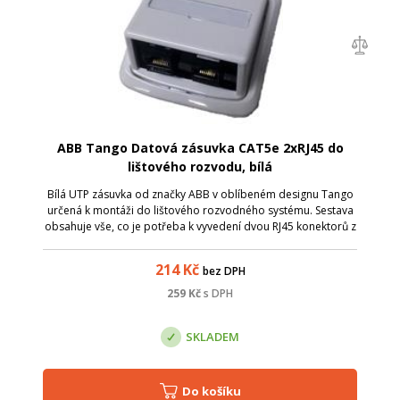
ABB Tango Datová zásuvka CAT5e 2xRJ45 do
lištového rozvodu, bílá
Bílá UTP zásuvka od značky ABB v oblíbeném designu Tango
určená k montáži do lištového rozvodného systému. Sestava
obsahuje vše, co je potřeba k vyvedení dvou RJ45 konektorů z
lištového rozvodu: Kryt zásuvky v bílé barvě s popisovým
polem a kovovým upe...
214
Kč
bez DPH
259
Kč
s DPH
SKLADEM
Do košíku