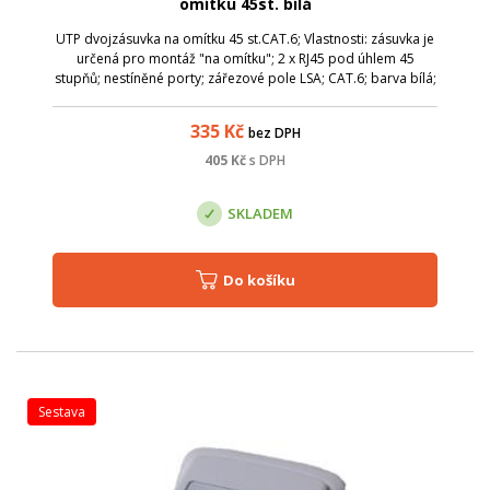
omítku 45st. bílá
UTP dvojzásuvka na omítku 45 st.CAT.6; Vlastnosti: zásuvka je
určená pro montáž "na omítku"; 2 x RJ45 pod úhlem 45
stupňů; nestíněné porty; zářezové pole LSA; CAT.6; barva bílá;
335
Kč
bez DPH
405
Kč
s DPH
SKLADEM
Do košíku
sestava