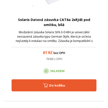
Solarix Datová zásuvka CAT6a 2xRJ45 pod
omítku, bílá
Modulární zásuvka Solarix SX9-3-0-WH je univerzální
neosazená zásuvka typu German Style, která je určena
nejčastěji k instalaci na omítku. Zásuvka je kompatibilní s
většinou keystonů Solarix, které mají svorkovnici otočenu do
zadu. Barva zásuvky je bíl...
61
Kč
bez DPH
74
Kč
s DPH
SKLADEM
Do košíku