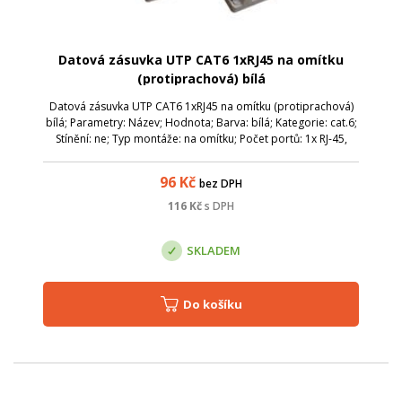
Datová zásuvka UTP CAT6 1xRJ45 na omítku
(protiprachová) bílá
Datová zásuvka UTP CAT6 1xRJ45 na omítku (protiprachová)
bílá; Parametry: Název; Hodnota; Barva: bílá; Kategorie: cat.6;
Stínění: ne; Typ montáže: na omítku; Počet portů: 1x RJ-45,
spodní vývod; Protiprachová ochrana: ano;
96
Kč
bez DPH
116
Kč
s DPH
SKLADEM
Do košíku