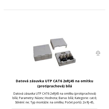
Datová zásuvka UTP CAT6 2xRJ45 na omítku
(protiprachová) bílá
Datová zásuvka UTP CAT6 2xRJ45 na omítku (protiprachová)
bílá; Parametry: Název; Hodnota; Barva: bílá; Kategorie: cat.6;
Stínění: ne; Typ montáže: na omítku; Počet portů: 2x RJ-45,
spodní vývod; Protiprachová ochrana: ano;