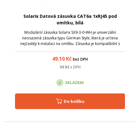
Solarix Datová zásuvka CAT6a 1xRJ45 pod
omítku, bílá
Modulární zásuvka Solarix SX9-3-0-WH je univerzální
neosazená zásuvka typu German Style, která je určena
nejčastěji k instalaci na omítku. Zásuvka je kompatibilní s
většinou keystonů Solarix, které mají svorkovnici otočenu do
zadu. Barva zásuvky je bíl...
49.10
Kč
bez DPH
59
Kč
s DPH
SKLADEM
Do košíku