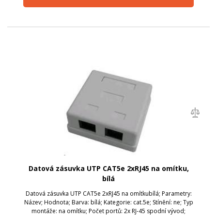
Datová zásuvka UTP CAT5e 2xRJ45 na omítku,
bílá
Datová zásuvka UTP CAT5e 2xRJ45 na omítkubílá; Parametry:
Název; Hodnota; Barva: bílá; Kategorie: cat.5e; Stínění: ne; Typ
montáže: na omítku; Počet portů: 2x RJ-45 spodní vývod;