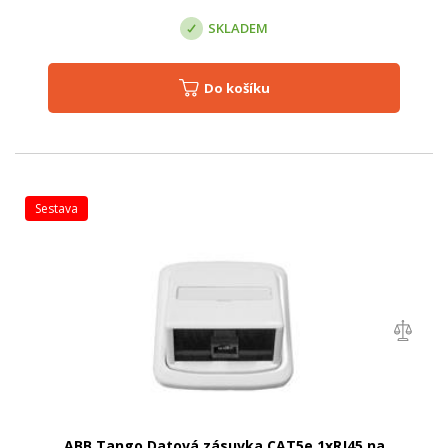
SKLADEM
Do košíku
sestava
ABB Tango Datová zásuvka CAT5e 1xRJ45 na