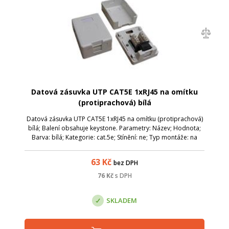
Datová zásuvka UTP CAT5E 1xRJ45 na omítku
(protiprachová) bílá
Datová zásuvka UTP CAT5E 1xRJ45 na omítku (protiprachová)
bílá; Balení obsahuje keystone. Parametry: Název; Hodnota;
Barva: bílá; Kategorie: cat.5e; Stínění: ne; Typ montáže: na
omítku; Počet portů: 1x RJ-45, spodní vývod; Protiprachová
ochrana: ano;
63
Kč
bez DPH
76
Kč
s DPH
SKLADEM