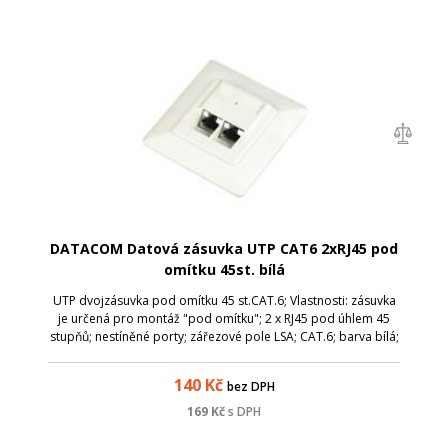
DATACOM Datová zásuvka UTP CAT6 2xRJ45 pod
omítku 45st. bílá
UTP dvojzásuvka pod omítku 45 st.CAT.6; Vlastnosti: zásuvka
je určená pro montáž "pod omítku"; 2 x RJ45 pod úhlem 45
stupňů; nestíněné porty; zářezové pole LSA; CAT.6; barva bílá;
140
Kč
bez DPH
169
Kč
s DPH