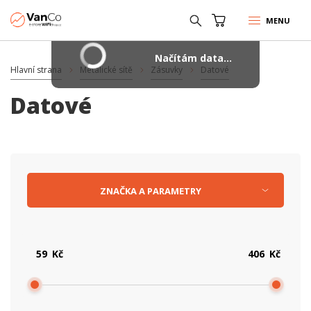
MENU
Načítám data...
Hlavní strana
Metalické sítě
Zásuvky
Datové
Datové
ZNAČKA
A
PARAMETRY
Kč
Kč