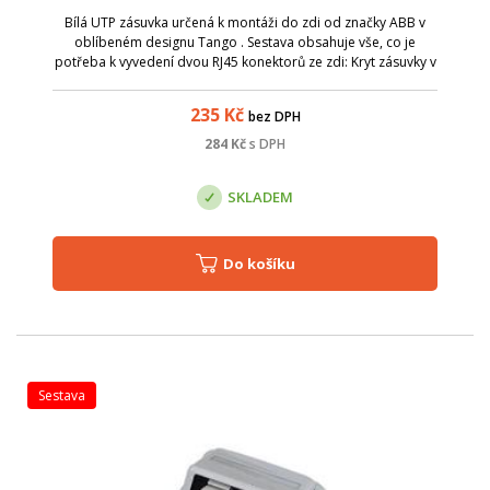
Bílá UTP zásuvka určená k montáži do zdi od značky ABB v
oblíbeném designu Tango . Sestava obsahuje vše, co je
potřeba k vyvedení dvou RJ45 konektorů ze zdi: Kryt zásuvky v
bílé barvě s popisovým polem a kovovým upevňovacím
třmenem; Rámeček v bílé barv...
235
Kč
bez DPH
284
Kč
s DPH
SKLADEM
Do košíku
sestava