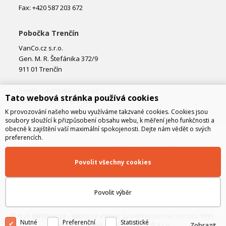
Fax: +420 587 203 672
Pobočka Trenčín
VanCo.cz s.r.o.
Gen. M. R. Štefánika 372/9
911 01 Trenčín
E-mail:
obchod@vanco.cz
Tato webová stránka používá cookies
Telefon: +421 32 877 74 02
K provozování našeho webu využíváme takzvané cookies. Cookies jsou
soubory sloužící k přizpůsobení obsahu webu, k měření jeho funkčnosti a
obecně k zajištění vaší maximální spokojenosti. Dejte nám vědět o svých
preferencích.
Povolit všechny cookies
Povolit výběr
©2026
WiFiShop.cz - VanCo.cz eStore
, Spolehlivý partner od roku 1999.
Nutné
Preferenční
Statistické
Zobrazit
Technické řešení © 2026
CyberSoft s.r.o.