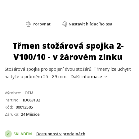
Porovnat
Nastavit hlídacího psa
Třmen stožárová spojka 2-
V100/10 - v žárovém zinku
Stožárová spojka pro spojení dvou stožárů. Třmeny lze uchytit
na tyče o průměru 25 - 89 mm.
Další informace
Výrobce
OEM
Part No.
ID083132
Kód
00013505
Záruka
24 Měsíce
SKLADEM
Dostupnost v prodejnách