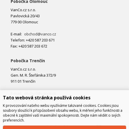
Pobočka Olomouc
VanCo.cz s.r.o.
Pavlovická 20/43
779 00 Olomouc
E-mail:
obchod@vanco.cz
Telefon: +420 587 203 671
Fax: +420 587 203 672
Pobočka Trenčín
VanCo.cz s.r.o.
Gen. M. R. Štefánika 372/9
911 01 Trenčín
E-mail:
obchod@vanco.cz
Tato webová stránka používá cookies
Telefon: +421 32 877 74 02
K provozování našeho webu využíváme takzvané cookies. Cookies jsou
soubory sloužící k přizpůsobení obsahu webu, k měření jeho funkčnosti a
obecně k zajištění vaší maximální spokojenosti. Dejte nám vědět o svých
preferencích.