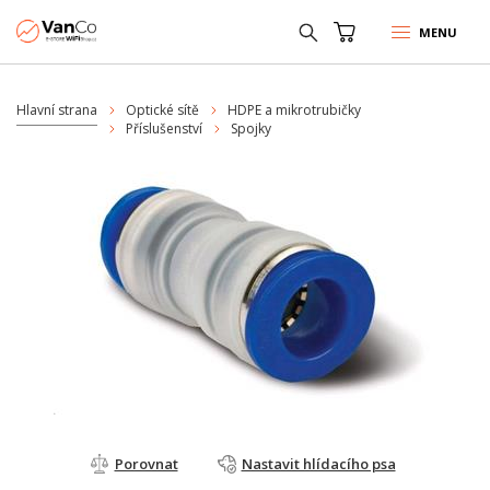
MENU
Hlavní strana
Optické sítě
HDPE a mikrotrubičky
Příslušenství
Spojky
Porovnat
Nastavit hlídacího psa