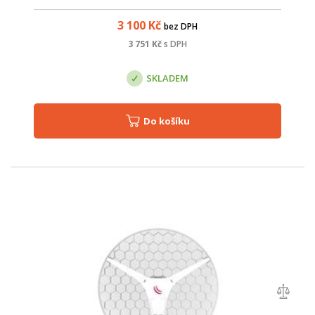
klientských zařízení. Jednotka zároveň umožňuje záložní
spojení na frekvenci 5 GHz.
3 100
Kč
bez DPH
3 751
Kč
s DPH
SKLADEM
Do košíku