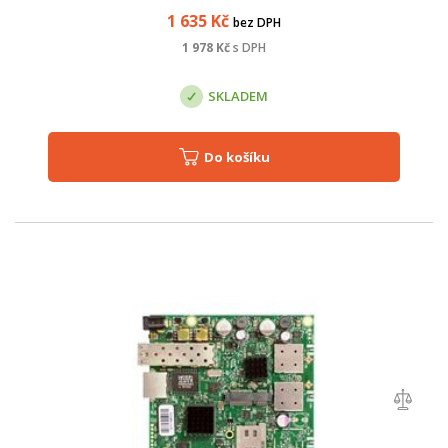
čtyřjádrovému proces...
1 635
Kč
bez DPH
1 978
Kč
s DPH
SKLADEM
Do košíku