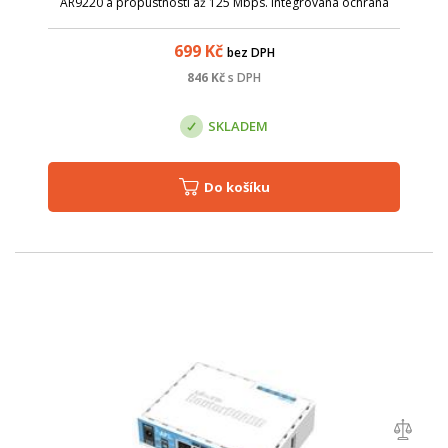
AR9220 a propustností až 125 Mbps. Integrovaná ochrana
proti přepětí (+/-10 kV ESD) na anténním výstupu. Parametry:
Název; Hodnota; Citlivost [d...
699
Kč
bez DPH
846
Kč
s DPH
SKLADEM
Do košíku