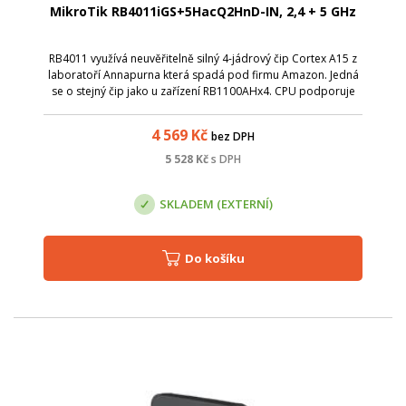
MikroTik RB4011iGS+5HacQ2HnD-IN, 2,4 + 5 GHz
RB4011 využívá neuvěřitelně silný 4-jádrový čip Cortex A15 z
laboratoří Annapurna která spadá pod firmu Amazon. Jedná
se o stejný čip jako u zařízení RB1100AHx4. CPU podporuje
hardwarovou akceleraci IPsec a spolu s 1 GB operační paměti
RAM toto zařízen...
4 569
Kč
bez DPH
5 528
Kč
s DPH
SKLADEM (EXTERNÍ)
Do košíku