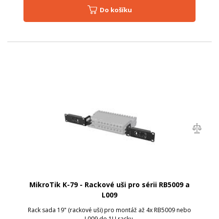
Do košíku
MikroTik K-79 - Rackové uši pro sérii RB5009 a
L009
Rack sada 19" (rackové uši) pro montáž až 4x RB5009 nebo
L009 do 1U racku.