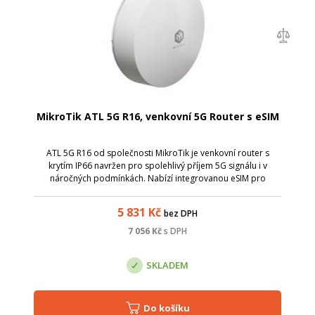
MikroTik ATL 5G R16, venkovní 5G Router s eSIM
ATL 5G R16 od společnosti MikroTik je venkovní router s
krytím IP66 navržen pro spolehlivý příjem 5G signálu i v
náročných podmínkách. Nabízí integrovanou eSIM pro
okamžité připojení. Zisk antény je 16 dBi.
5 831
Kč
bez DPH
7 056
Kč
s DPH
SKLADEM
Do košíku