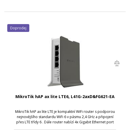
Doprodej
MikroTik hAP ax lite LTE6, L41G-2axD&FG621-EA
MikroTik hAP ax lite LTE je kompaktní WiFi router s podporou
nejnovějšího standardu WiFi 6 v pásmu 2,4 GHz a připojení
přes LTE třídy 6 . Dále router nabízí 4x Gigabit Ethernet port
pro připojení kabelových zařízení. Díky modernímu