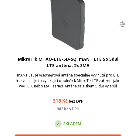
MikroTik MTAO-LTE-5D-SQ, mANT LTE 5o 5dBi
LTE anténa, 2x SMA
mANT LTE je všesměrová anténa speciálně vyvinutá pro LTE
frekvence. Je to vynikající doplněk k MikroTik LTE zařízení jako
wAP LTE nebo LtAP series. Anténa se ziskem 5 dBi vylepší
Vaše LTE připojení v místech se slabým signálem, čímž může
dojít k navýše...
316
Kč
bez DPH
382
Kč
s DPH
SKLADEM