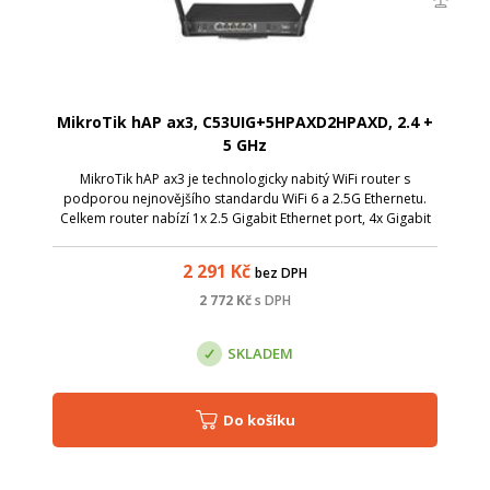
MikroTik hAP ax3, C53UIG+5HPAXD2HPAXD, 2.4 +
5 GHz
MikroTik hAP ax3 je technologicky nabitý WiFi router s
podporou nejnovějšího standardu WiFi 6 a 2.5G Ethernetu.
Celkem router nabízí 1x 2.5 Gigabit Ethernet port, 4x Gigabit
Ethernet port a USB port.
2 291
Kč
bez DPH
2 772
Kč
s DPH
SKLADEM
Do košíku