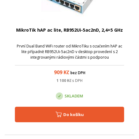
MikroTik hAP ac lite, RB952Ui-5ac2nD, 2,4+5 GHz
První Dual Band WiFi router od MikroTiku s ozačením hAP ac
lite případně RB952Ui-5ac2nD v desktop provedení s 2
integrovanými rádiovými částmi s podporou
802.11a/b/g/n/ac umožňující současný provoz v obou
pásmech. V pásmu 2,4 GHz je podporováno 2x2 MIM...
909
Kč
bez DPH
1 100
Kč
s DPH
SKLADEM
Do košíku