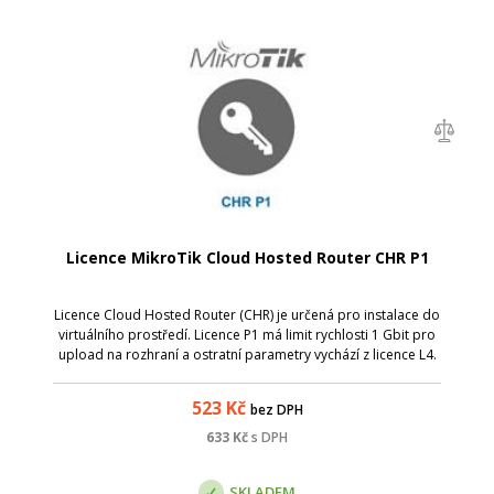
Licence MikroTik Cloud Hosted Router CHR P1
Licence Cloud Hosted Router (CHR) je určená pro instalace do
virtuálního prostředí. Licence P1 má limit rychlosti 1 Gbit pro
upload na rozhraní a ostratní parametry vychází z licence L4.
Způsob koupě a aktivace: Při objednání uveďte v poznámce
vaše při...
523
Kč
bez DPH
633
Kč
s DPH
SKLADEM