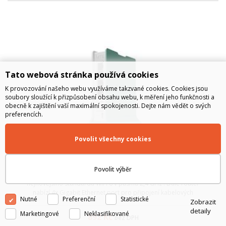
Tato webová stránka používá cookies
K provozování našeho webu využíváme takzvané cookies. Cookies jsou
soubory sloužící k přizpůsobení obsahu webu, k měření jeho funkčnosti a
obecně k zajištění vaší maximální spokojenosti. Dejte nám vědět o svých
preferencích.
Povolit všechny cookies
MikroTik hAP ax lite, L41G-2axD, 2,4 GHz
Povolit výběr
MikroTik hAP ax lite je kompaktní WiFi router s podporou
nejnovějšího standardu WiFi 6 v pásmu 2,4 GHz . Dále router
nabízí 4x Gigabit Ethernet port pro připojení kabelových
Nutné
Preferenční
Statistické
Zobrazit
zařízení. Díky modernímu čtyřjádrovému procesoru ARM s
detaily
frekvencí 1 GHz a dosta...
Marketingové
Neklasifikované
892
Kč
bez DPH