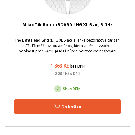
MikroTik RouterBOARD LHG XL 5 ac, 5 GHz
The Light Head Grid (LHG XL 5 ac) je lehké bezdrátové zařízení
s 27 dBi mřížkovitou anténou, která zajišťuje vysokou
odolnost proti větru. Je ideální pro point-to-point spojení
nebo pro klienty / zákazníky na delší vzdálenosti. Oproti
standardní verzi ...
1 863
Kč
bez DPH
2 254
Kč
s DPH
SKLADEM
Do košíku