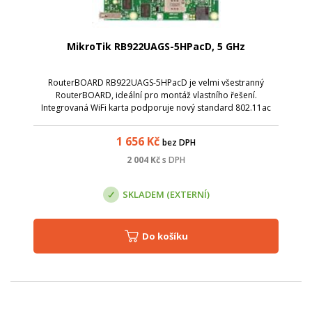
MikroTik RB922UAGS-5HPacD, 5 GHz
RouterBOARD RB922UAGS-5HPacD je velmi všestranný
RouterBOARD, ideální pro montáž vlastního řešení.
Integrovaná WiFi karta podporuje nový standard 802.11ac
pro vysokorychlostní bezdrátové připojení ( až 866 Mbit s
20/40/80 MHz kanály). Dodává se s Route...
1 656
Kč
bez DPH
2 004
Kč
s DPH
SKLADEM (EXTERNÍ)
Do košíku