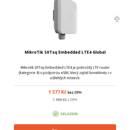
MikroTik SXTsq Embedded LTE4 Global
Mikrotik SXTsq Embedded LTE4 je pokročilý LTE router
(kategorie 4) s podporou eSIM, který zajístí konektivitu i v
odlehlých místech.
1 577
Kč
bez DPH
1 908
Kč
s DPH
SKLADEM