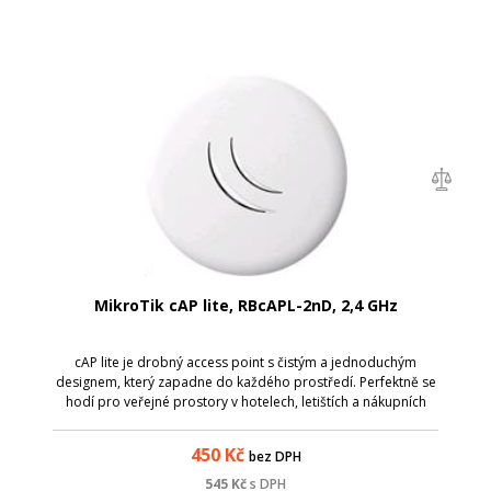
MikroTik cAP lite, RBcAPL-2nD, 2,4 GHz
cAP lite je drobný access point s čistým a jednoduchým
designem, který zapadne do každého prostředí. Perfektně se
hodí pro veřejné prostory v hotelech, letištích a nákupních
centrech, do restauračních zařízení apod., kde je snadné
jednotku umístit mimo
450
Kč
bez DPH
545
Kč
s DPH