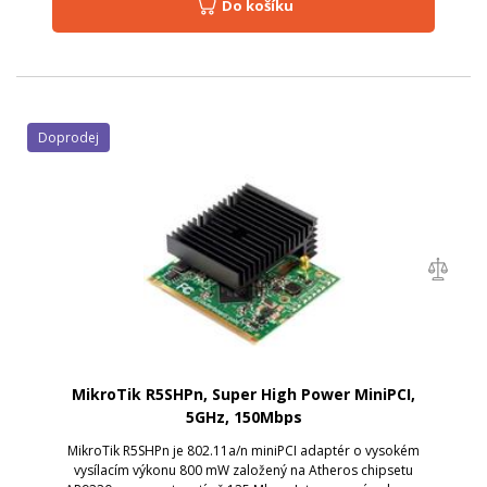
Do košíku
Doprodej
MikroTik R5SHPn, Super High Power MiniPCI,
5GHz, 150Mbps
MikroTik R5SHPn je 802.11a/n miniPCI adaptér o vysokém
vysílacím výkonu 800 mW založený na Atheros chipsetu