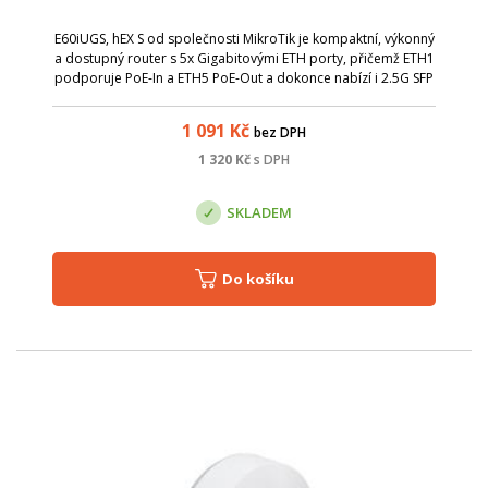
E60iUGS, hEX S od společnosti MikroTik je kompaktní, výkonný
a dostupný router s 5x Gigabitovými ETH porty, přičemž ETH1
podporuje PoE-In a ETH5 PoE-Out a dokonce nabízí i 2.5G SFP
port,
1 091
Kč
bez DPH
1 320
Kč
s DPH
SKLADEM
Do košíku