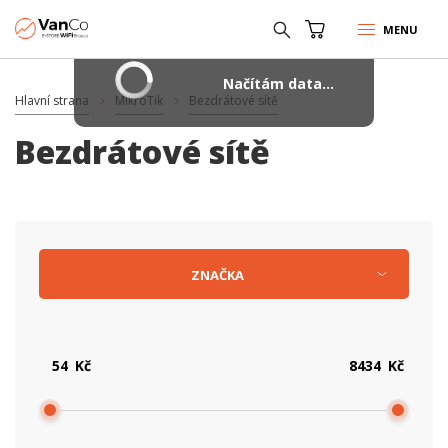
MENU
Načítám data...
Hlavní strana
MikroTik
Bezdrátové sítě
Bezdrátové sítě
ZNAČKA
Kč
Kč