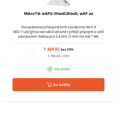
MikroTik wAPG-5HaxD2HaxD, wAP ax
Dvoupásmový přístupový bod s podporou Wi-Fi 6
(802.11a/b/g/n/ac/ax) nabízí výrazně rychlejší připojení a vyšší
zabezpečení. Anténa pro 2,4 GHz i 5 GHz má zisk 7 dBi.
Podporuje 2x2 MIMO.
1 409
Kč
bez DPH
1 705
Kč
s DPH
SKLADEM
Do košíku