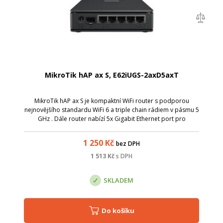
MikroTik hAP ax S, E62iUGS-2axD5axT
MikroTik hAP ax S je kompaktní WiFi router s podporou
nejnovějšího standardu WiFi 6 a triple chain rádiem v pásmu 5
GHz . Dále router nabízí 5x Gigabit Ethernet port pro
připojení kabelových zařízení a 1x 2.5G SFP port. Díky
modernímu dvoujádrovému pro...
1 250
Kč
bez DPH
1 513
Kč
s DPH
SKLADEM
Do košíku