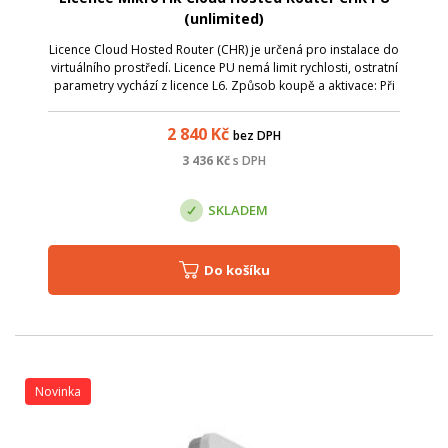
(unlimited)
Licence Cloud Hosted Router (CHR) je určená pro instalace do
virtuálního prostředí. Licence PU nemá limit rychlosti, ostratní
parametry vychází z licence L6. Způsob koupě a aktivace: Při
objednání uveďte v poznámce vaše přihlašovací jméno do
systému Mi...
2 840
Kč
bez DPH
3 436
Kč
s DPH
SKLADEM
Do košíku
Novinka