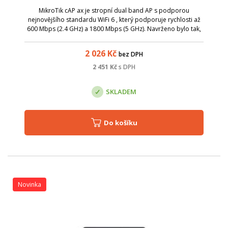
MikroTik cAP ax je stropní dual band AP s podporou
nejnovějšího standardu WiFi 6 , který podporuje rychlosti až
600 Mbps (2.4 GHz) a 1800 Mbps (5 GHz). Navrženo bylo tak,
aby maximálně splynulo s místem instalace, ideální pro
restaurace, hotely, letišt...
2 026
Kč
bez DPH
2 451
Kč
s DPH
SKLADEM
Do košíku
Novinka