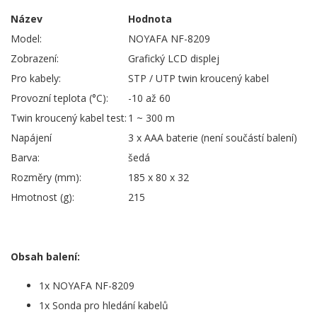
Název
Hodnota
Model:
NOYAFA NF-8209
Zobrazení:
Grafický LCD displej
Pro kabely:
STP / UTP twin kroucený kabel
Provozní teplota (°C):
-10 až 60
Twin kroucený kabel test:
1 ~ 300 m
Napájení
3 x AAA baterie (není součástí balení)
Barva:
šedá
Rozměry (mm):
185 x 80 x 32
Hmotnost (g):
215
Obsah balení:
1x NOYAFA NF-8209
1x Sonda pro hledání kabelů