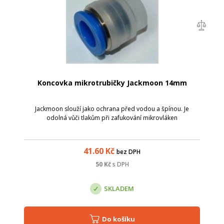
Koncovka mikrotrubičky Jackmoon 14mm
Jackmoon slouží jako ochrana před vodou a špínou. Je
odolná vůči tlakům při zafukování mikrovláken
41.60
Kč
bez DPH
50
Kč
s DPH
SKLADEM
Do košíku