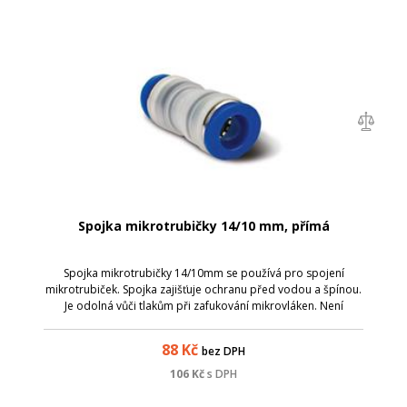
Spojka mikrotrubičky 14/10 mm, přímá
Spojka mikrotrubičky 14/10mm se používá pro spojení
mikrotrubiček. Spojka zajišťuje ochranu před vodou a špínou.
Je odolná vůči tlakům při zafukování mikrovláken. Není
vhodné ji použít pro mikrotrubičky uložené přímo do země.
průměr mikrotrubiček: 14 a...
88
Kč
bez DPH
106
Kč
s DPH