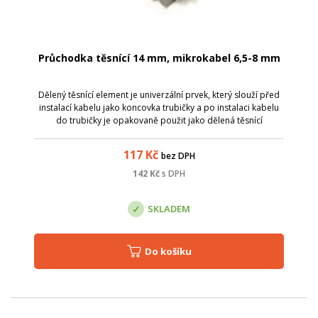
Průchodka těsnící 14 mm, mikrokabel 6,5-8 mm
Dělený těsnící element je univerzální prvek, který slouží před
instalací kabelu jako koncovka trubičky a po instalaci kabelu
do trubičky je opakovaně použit jako dělená těsnící
průchodka mikrotrubička - mikrokabelem. Prvek umožňuje
tlakustěné a plynost...
117
Kč
bez DPH
142
Kč
s DPH
SKLADEM
Do košíku