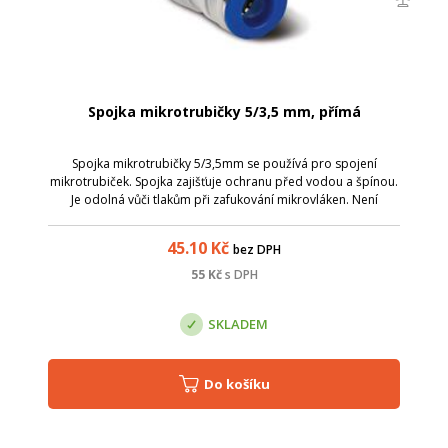
Spojka mikrotrubičky 5/3,5 mm, přímá
Spojka mikrotrubičky 5/3,5mm se používá pro spojení
mikrotrubiček. Spojka zajišťuje ochranu před vodou a špínou.
Je odolná vůči tlakům při zafukování mikrovláken. Není
vhodné ji použít pro mikrotrubičky uložené přímo do země.
průměr mikrotrubiček: 5 a ...
45.10
Kč
bez DPH
55
Kč
s DPH
SKLADEM
Do košíku