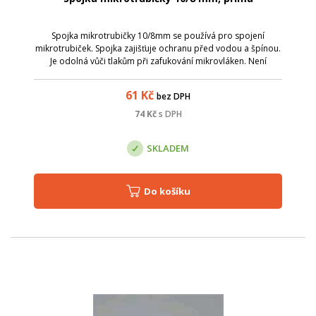
Spojka mikrotrubičky 10/8mm se používá pro spojení
mikrotrubiček. Spojka zajišťuje ochranu před vodou a špínou.
Je odolná vůči tlakům při zafukování mikrovláken. Není
vhodné ji použít pro mikrotrubičky uložené přímo do země.
průměr mikrotrubiček: 10 a ...
61
Kč
bez DPH
74
Kč
s DPH
SKLADEM
Do košíku