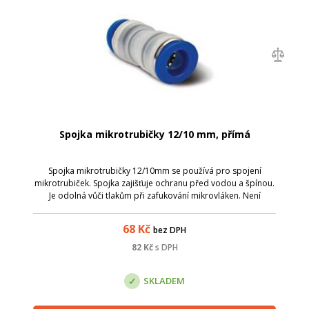
Spojka mikrotrubičky 12/10 mm, přímá
Spojka mikrotrubičky 12/10mm se používá pro spojení
mikrotrubiček. Spojka zajišťuje ochranu před vodou a špínou.
Je odolná vůči tlakům při zafukování mikrovláken. Není
vhodné ji použít pro mikrotrubičky uložené přímo do země;
průměr mikrotrubiček: 12 a...
68
Kč
bez DPH
82
Kč
s DPH
SKLADEM