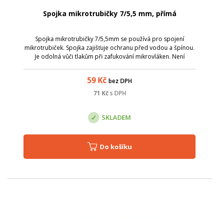
Spojka mikrotrubičky 7/5,5 mm, přímá
Spojka mikrotrubičky 7/5,5mm se používá pro spojení
mikrotrubiček. Spojka zajišťuje ochranu před vodou a špínou.
Je odolná vůči tlakům při zafukování mikrovláken. Není
vhodné ji použít pro mikrotrubičky uložené přímo do země.
průměr mikrotrubiček: 7 a ...
59
Kč
bez DPH
71
Kč
s DPH
SKLADEM
Do košíku