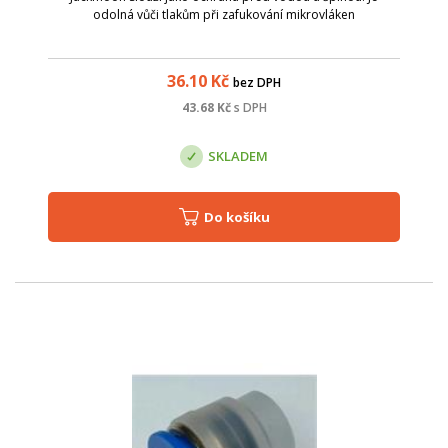
odolná vůči tlakům při zafukování mikrovláken
36.10
Kč
bez DPH
43.68
Kč
s DPH
SKLADEM
Do košíku