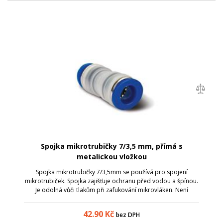
Spojka mikrotrubičky 7/3,5 mm, přímá s
metalickou vložkou
Spojka mikrotrubičky 7/3,5mm se používá pro spojení
mikrotrubiček. Spojka zajišťuje ochranu před vodou a špínou.
Je odolná vůči tlakům při zafukování mikrovláken. Není
vhodné ji použít pro mikrotrubičky uložené přímo do země.
průměr mikrotrubiček: 7 a ...
42.90
Kč
bez DPH