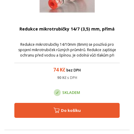
Redukce mikrotrubičky 14/7 (3,5) mm, přímá
Redukce mikrotrubičky 14/10mm (8mm) se používá pro
spojení mikrotrubiček různých průměrů. Redukce zajišťuje
ochranu před vodou a špínou. Je odolná vůči tlakům při
zafukování mikrovláken. Není vhodné ji použít pro
mikrotrubičky uložené přímo do země. pr...
74
Kč
bez DPH
90
Kč
s DPH
SKLADEM
Do košíku