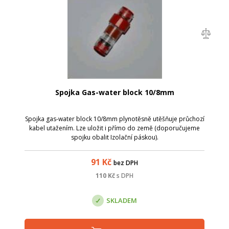
Spojka Gas-water block 10/8mm
Spojka gas-water block 10/8mm plynotěsně utěšňuje průchozí
kabel utažením. Lze uložit i přímo do země (doporučujeme
spojku obalit Izolační páskou).
91
Kč
bez DPH
110
Kč
s DPH
SKLADEM