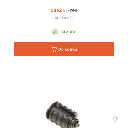
vhodné ji použít pro mikrotrubičky uložené přímo do země;
průměr mikrotrubiček: 12 a ...
50
Kč
bez DPH
61
Kč
s DPH
SKLADEM
Do košíku