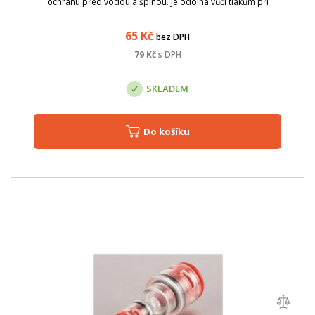
ochranu před vodou a špínou. Je odolná vůči tlakům při
zafukování mikrovláken. Není vhodné ji použít pro
mikrotrubičky uložené přímo do země. pr...
65
Kč
bez DPH
79
Kč
s DPH
SKLADEM
Do košíku