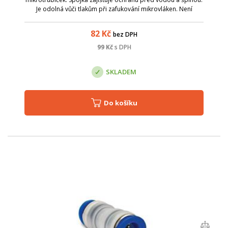
Je odolná vůči tlakům při zafukování mikrovláken. Není
vhodné ji použít pro mikrotrubičky uložené přímo do země.
průměr mikrotrubiček: 16 a...
82
Kč
bez DPH
99
Kč
s DPH
SKLADEM
Do košíku