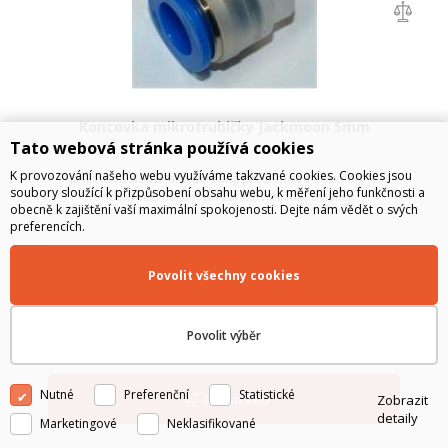
Koncovka mikrotrubičky Jackmoon 5mm
Tato webová stránka používá cookies
K provozování našeho webu využíváme takzvané cookies. Cookies jsou
Jackmoon slouží jako ochrana před vodou a špínou. Je
soubory sloužící k přizpůsobení obsahu webu, k měření jeho funkčnosti a
odolná vůči tlakům při zafukování mikrovláken
obecně k zajištění vaší maximální spokojenosti. Dejte nám vědět o svých
preferencích.
22.20
Kč
bez DPH
Povolit všechny cookies
26.86
Kč
s DPH
Povolit výběr
SKLADEM
Nutné
Preferenční
Statistické
Do košíku
Zobrazit
detaily
Marketingové
Neklasifikované