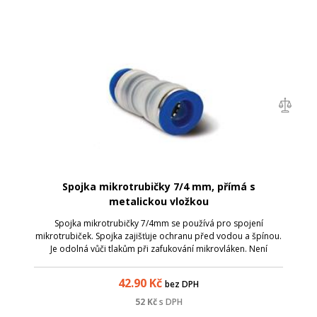
Spojka mikrotrubičky 7/4 mm, přímá s
metalickou vložkou
Spojka mikrotrubičky 7/4mm se používá pro spojení
mikrotrubiček. Spojka zajišťuje ochranu před vodou a špínou.
Je odolná vůči tlakům při zafukování mikrovláken. Není
vhodné ji použít pro mikrotrubičky uložené přímo do země.
průměr mikrotrubiček: 7 a 4m...
42.90
Kč
bez DPH
52
Kč
s DPH