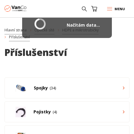
MENU
Načítám data...
Hlavní strana
Optické sítě
HDPE a mikrotrubičky
Příslušenství
Příslušenství
Spojky
34
Pojistky
4