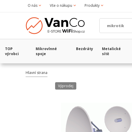
O nás
Vše o nákupu
Produkty
TOP
Mikrovlnné
Bezdráty
Metalické
výrobci
spoje
sítě
Hlavní strana
Výprodej