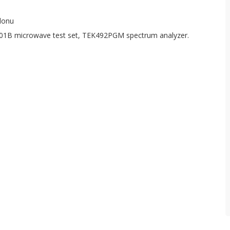
lonu
6201B microwave test set, TEK492PGM spectrum analyzer.