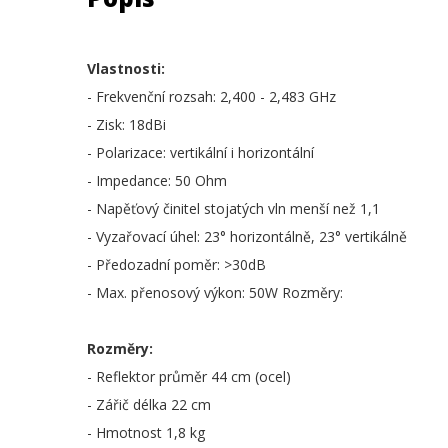
Vlastnosti:
- Frekvenční rozsah: 2,400 - 2,483 GHz
- Zisk: 18dBi
- Polarizace: vertikální i horizontální
- Impedance: 50 Ohm
- Napěťový činitel stojatých vln menší než 1,1
- Vyzařovací úhel: 23° horizontálně, 23° vertikálně
- Předozadní poměr: >30dB
- Max. přenosový výkon: 50W Rozměry:
Rozměry:
- Reflektor průměr 44 cm (ocel)
- Zářič délka 22 cm
- Hmotnost 1,8 kg