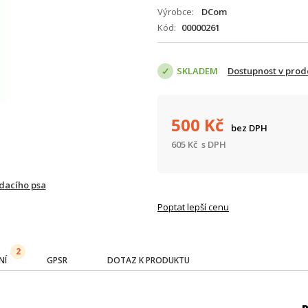
Výrobce
DCom
Kód
00000261
SKLADEM
Dostupnost v prod
500
Kč
bez DPH
605
Kč
s DPH
ídacího psa
Poptat lepší cenu
2
NÍ
GPSR
DOTAZ K PRODUKTU