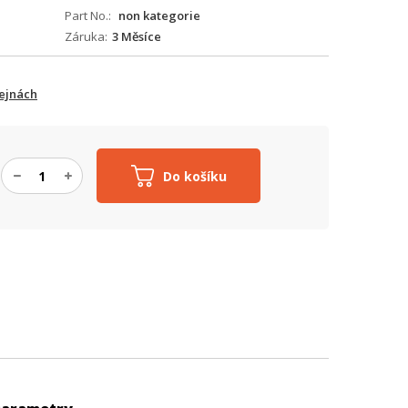
Part No.
non kategorie
Záruka
3 Měsíce
ejnách
Do košíku