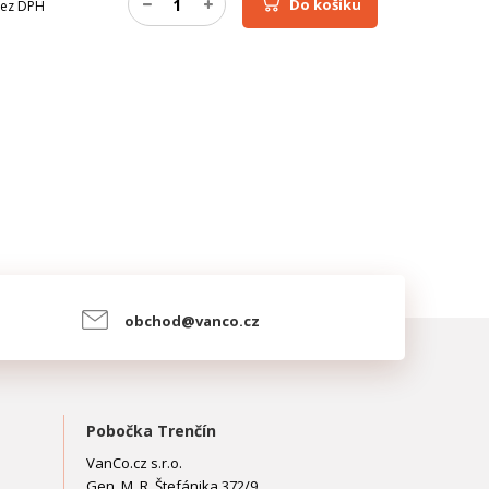
Do košíku
ez DPH
obchod@vanco.cz
Pobočka Trenčín
VanCo.cz s.r.o.
Gen. M. R. Štefánika 372/9