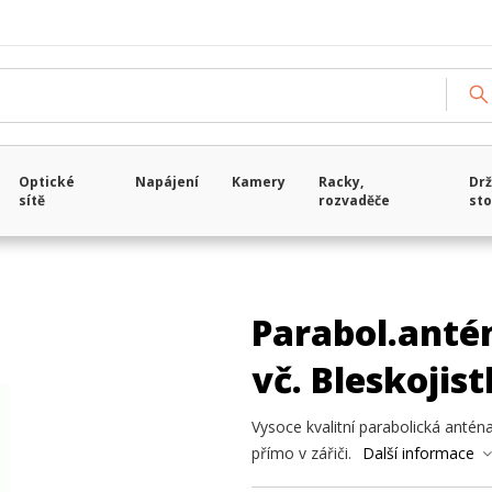
Optické
Napájení
Kamery
Racky,
Drž
sítě
rozvaděče
sto
Parabol.anté
vč. Bleskojis
Vysoce kvalitní parabolická anté
přímo v zářiči.
Další informace