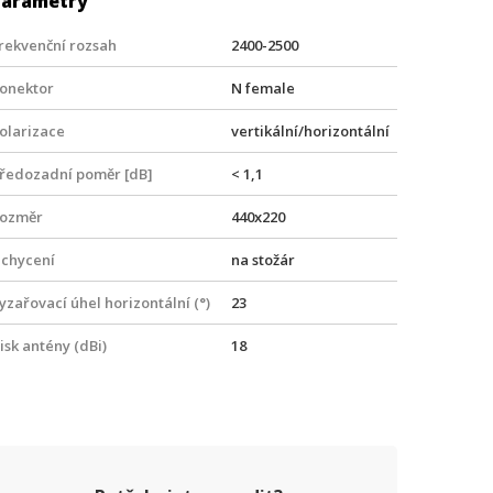
Parametry
rekvenční rozsah
2400-2500
onektor
N female
olarizace
vertikální/horizontální
ředozadní poměr [dB]
< 1,1
ozměr
440x220
chycení
na stožár
yzařovací úhel horizontální (°)
23
isk antény (dBi)
18