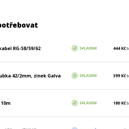
potřebovat
kabel RG-58/59/62
SKLADEM
444
Kč
b
rubka 42/2mm, zinek Galva
SKLADEM
399
Kč
b
x 10m
SKLADEM
180
Kč
b