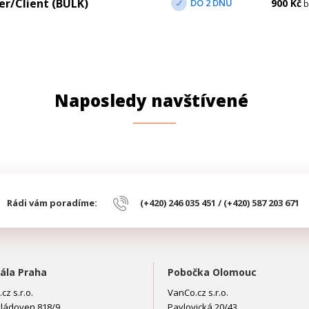
r/Client (BULK)
DO 2 DNŮ
900
Kč
b
Naposledy navštívené
Rádi vám poradíme:
(+420) 246 035 451 / (+420) 587 203 671
ála Praha
Pobočka Olomouc
cz s.r.o.
VanCo.cz s.r.o.
ládoven 818/9
Pavlovická 20/43