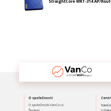
StraightCore WRT-314 AP/Route
O společnosti
Centr
O společnosti VanCo.cz
VanCo.
Školení
U čoko