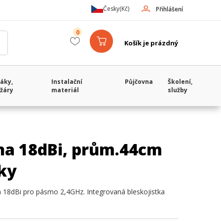
Česky
(Kč)
Přihlášení
0
Košík je prázdný
áky,
Instalační
Půjčovna
Školení,
žáry
materiál
služby
na 18dBi, prům.44cm
tky
na 18dBi pro pásmo 2,4GHz. Integrovaná bleskojistka