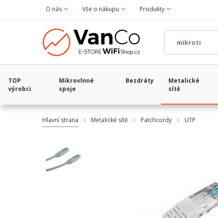
O nás
Vše o nákupu
Produkty
TOP
Mikrovlnné
Bezdráty
Metalické
výrobci
spoje
sítě
Hlavní strana
Metalické sítě
Patchcordy
UTP