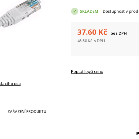
SKLADEM
Dostupnost v prod
37.60
Kč
bez DPH
45.50
Kč
s DPH
Poptat lepší cenu
ídacího psa
ZAŘAZENÍ PRODUKTU