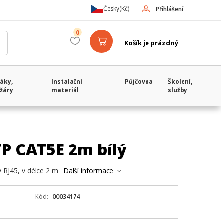
Česky
(Kč)
Přihlášení
0
Košík je prázdný
áky,
Instalační
Půjčovna
Školení,
žáry
materiál
služby
TP CAT5E 2m bílý
 RJ45, v délce 2 m
Další informace
Kód
00034174