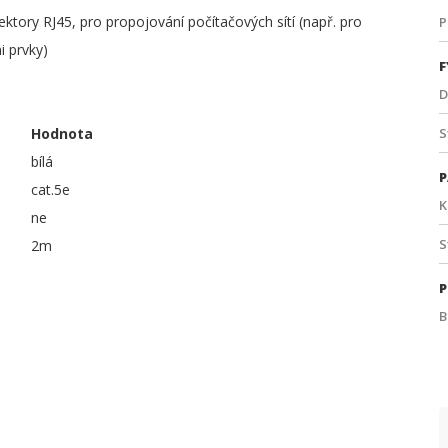
ory RJ45, pro propojování počítačových sítí (např. pro
P
i prvky)
F
D
Hodnota
S
bílá
P
cat.5e
K
ne
S
2m
P
B