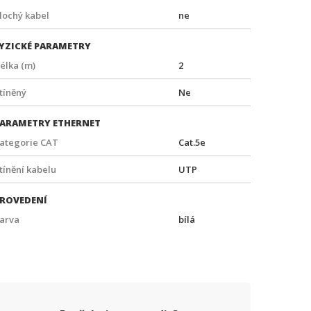
lochý kabel
ne
YZICKÉ PARAMETRY
élka (m)
2
tíněný
Ne
ARAMETRY ETHERNET
ategorie CAT
Cat.5e
tínění kabelu
UTP
ROVEDENÍ
arva
bílá