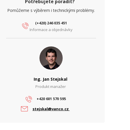
Potřebujete poradit?
Pomůžeme s výběrem i technickými problémy.
(+420) 246 035 451
Informace a objednávky
Ing. Jan Stejskal
Produkt manažer
+420 601 570 595
stejskal@vanco.cz