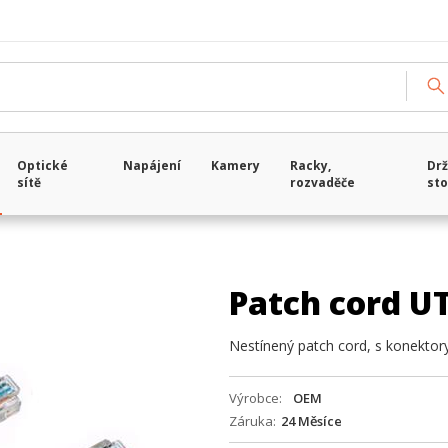
Optické
Napájení
Kamery
Racky,
Drž
sítě
rozvaděče
sto
Patch cord U
Nestínený patch cord, s konektory
Výrobce
OEM
Záruka
24 Měsíce