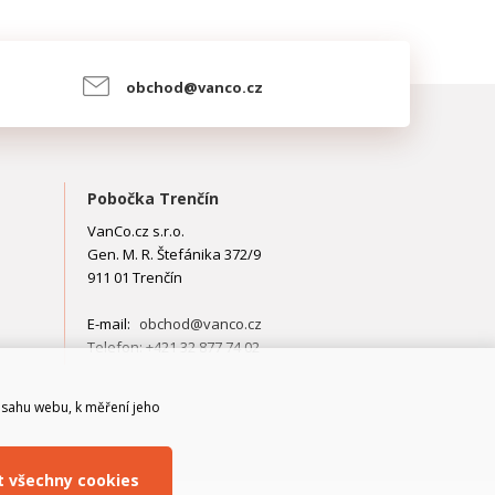
obchod@vanco.cz
Pobočka Trenčín
VanCo.cz s.r.o.
Gen. M. R. Štefánika 372/9
911 01 Trenčín
E-mail:
obchod@vanco.cz
Telefon: +421 32 877 74 02
bsahu webu, k měření jeho
it všechny cookies