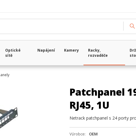
Optické
Napájení
Kamery
Racky,
Drž
sítě
rozvaděče
sto
panely
Patchpanel 19
RJ45, 1U
Netrack patchpanel s 24 porty pr
Výrobce
OEM