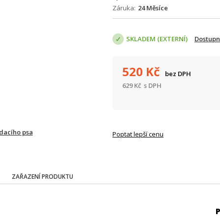
Záruka
24 Měsíce
SKLADEM (EXTERNÍ)
Dostupn
520
Kč
bez DPH
629
Kč
s DPH
ídacího psa
Poptat lepší cenu
ZAŘAZENÍ PRODUKTU