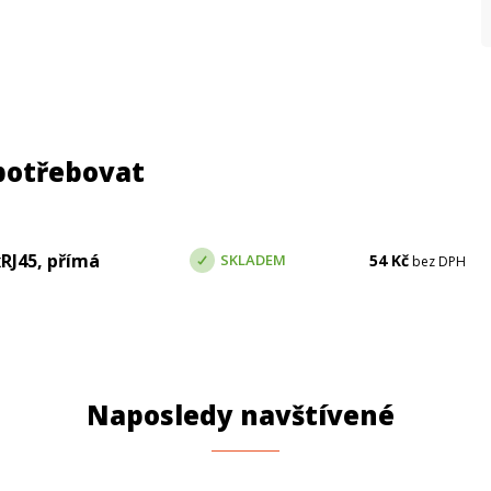
potřebovat
RJ45, přímá
SKLADEM
54
Kč
bez DPH
Naposledy navštívené