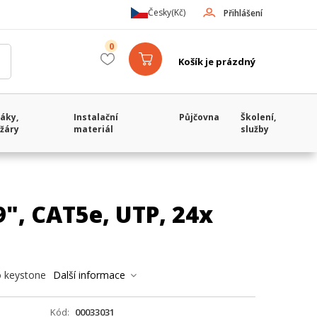
Česky
(Kč)
Přihlášení
0
Košík je prázdný
áky,
Instalační
Půjčovna
Školení,
žáry
materiál
služby
", CAT5e, UTP, 24x
o keystone
Další informace
Kód
00033031