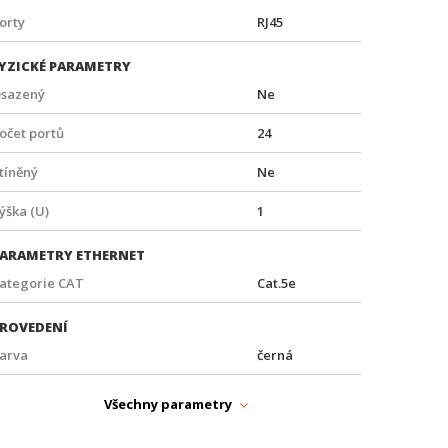
orty
RJ45
YZICKÉ PARAMETRY
sazený
Ne
očet portů
24
tíněný
Ne
ýška (U)
1
ARAMETRY ETHERNET
ategorie CAT
Cat.5e
ROVEDENÍ
arva
černá
ozteč (")
19"
Všechny parametry