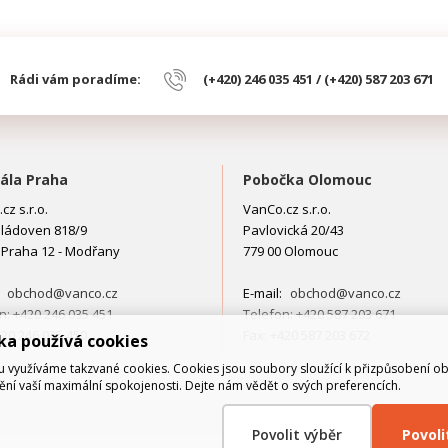
Rádi vám poradíme:
(+420) 246 035 451 / (+420) 587 203 671
ála Praha
Pobočka Olomouc
cz s.r.o.
VanCo.cz s.r.o.
ládoven 818/9
Pavlovická 20/43
 Praha 12 - Modřany
779 00 Olomouc
:
obchod@vanco.cz
E-mail:
obchod@vanco.cz
n: +420 246 035 451
Telefon: +420 587 203 671
420 246 035 450
Fax: +420 587 203 672
ka používá cookies
využíváme takzvané cookies. Cookies jsou soubory sloužící k přizpůsobení o
tění vaší maximální spokojenosti. Dejte nám vědět o svých preferencích.
Povolit výběr
Povol