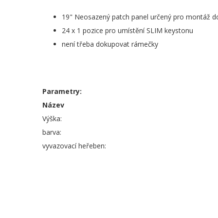
19" Neosazený patch panel určený pro montáž d
24 x 1 pozice pro umístění SLIM keystonu
není třeba dokupovat rámečky
Parametry:
Název
Výška:
barva:
vyvazovací heřeben: