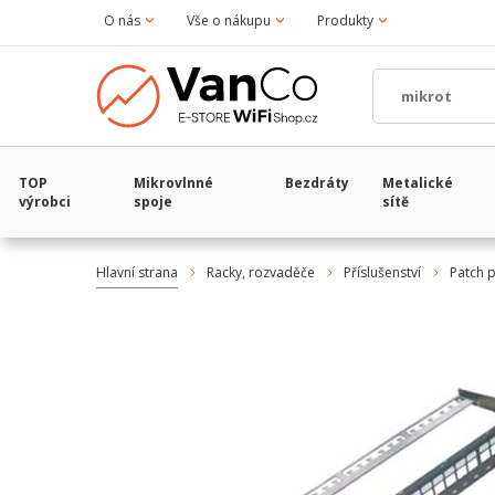
O nás
Vše o nákupu
Produkty
TOP
Mikrovlnné
Bezdráty
Metalické
výrobci
spoje
sítě
Hlavní strana
Racky, rozvaděče
Příslušenství
Patch 