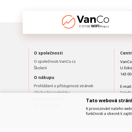
O společnosti
Centr
O společnosti VanCo.cz
VanCo.
Školení
U čoko
143 00
O nákupu
Prohlášení o přístupnosti stránek
E-mail
Obchodní podmínky
Telefo
Doprava a platba
Fax: +
Tato webová strán
Správa cookies
K provozování našeho webu 
funkčnosti a obecně k zajiš