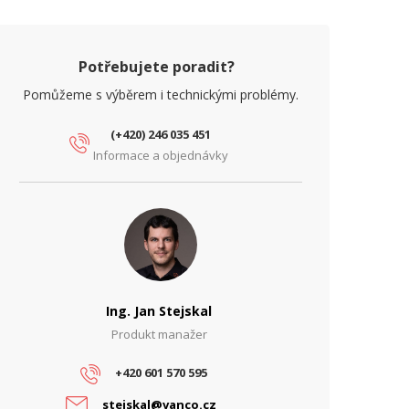
Potřebujete poradit?
Pomůžeme s výběrem i technickými problémy.
(+420) 246 035 451
Informace a objednávky
Ing. Jan Stejskal
Produkt manažer
+420 601 570 595
stejskal@vanco.cz