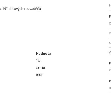
P
o 19" datových rozvaděčů
F
O
P
S
V
Hodnota
1U
P
černá
K
ano
P
B
R