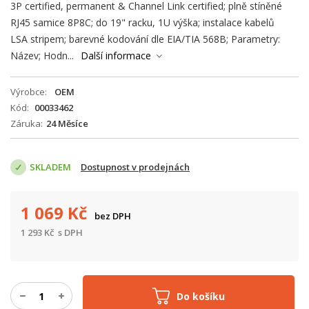
3P certified, permanent & Channel Link certified; plně stíněné
RJ45 samice 8P8C; do 19" racku, 1U výška; instalace kabelů
LSA stripem; barevné kodování dle EIA/TIA 568B; Parametry:
Název; Hodn...
Další informace
Výrobce
OEM
Kód
00033462
Záruka
24 Měsíce
SKLADEM
Dostupnost v prodejnách
1 069
Kč
bez DPH
1 293
Kč
s DPH
Do košíku