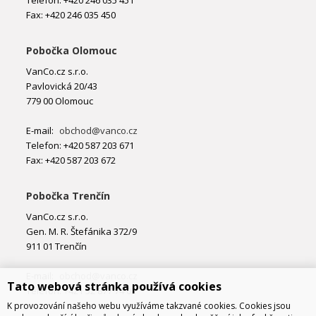
Telefon: +420 246 035 451
Fax: +420 246 035 450
Pobočka Olomouc
VanCo.cz s.r.o.
Pavlovická 20/43
779 00 Olomouc
E-mail:
obchod@vanco.cz
Telefon: +420 587 203 671
Fax: +420 587 203 672
Pobočka Trenčín
VanCo.cz s.r.o.
Gen. M. R. Štefánika 372/9
911 01 Trenčín
E-mail:
obchod@vanco.cz
Tato webová stránka používá cookies
Telefon: +421 32 877 74 02
K provozování našeho webu využíváme takzvané cookies. Cookies jsou