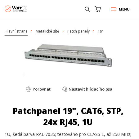
MENU
Hlavní strana
Metalické sítě
Patch panely
19"
Porovnat
Nastavit hlídacího psa
Patchpanel 19", CAT6, STP,
24x RJ45, 1U
1U, šedá barva RAL 7035; testováno pro CLASS E, až 250 MHz;