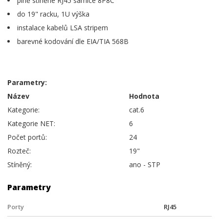
plně stíněné RJ45 samice 8P8C
do 19" racku, 1U výška
instalace kabelů LSA stripem
barevné kodování dle EIA/TIA 568B
Parametry:
Název
Hodnota
Kategorie:
cat.6
Kategorie NET:
6
Počet portů:
24
Rozteč:
19"
Stíněný:
ano - STP
Parametry
Porty
RJ45