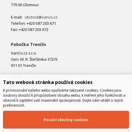
779 00 Olomouc
E-mail:
obchod@vanco.cz
Telefon: +420 587 203 671
Fax: +420 587 203 672
Pobočka Trenčín
VanCo.cz s.r.o.
Gen. M. R. Štefánika 372/9
911 01 Trenčín
E-mail:
obchod@vanco.cz
Tato webová stránka používá cookies
Telefon: +421 32 877 74 02
K provozování našeho webu využíváme takzvané cookies. Cookies jsou
soubory sloužící k přizpůsobení obsahu webu, k měření jeho funkčnosti a
obecně k zajištění vaší maximální spokojenosti. Dejte nám vědět o svých
preferencích.
Povolit všechny cookies