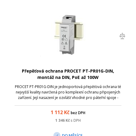
Přepěťová ochrana PROCET PT-PR01G-DIN,
montáž na DIN, PoE až 100W
PROCET PT-PR01G-DIN je jednoportová přepěťová ochrana té
nejvyšší kvality navržená pro komplexní ochranu připojených
zařízení. Její nasazení je ozvlášť vhodné pro páteřní spoje -
díky podpoře 1G Ethernetu , průchozímu PoE napájení až 100
W (44 - 57 VDC...
1 112
Kč
bez DPH
1 346
Kč
s DPH
DO MĚSÍCE