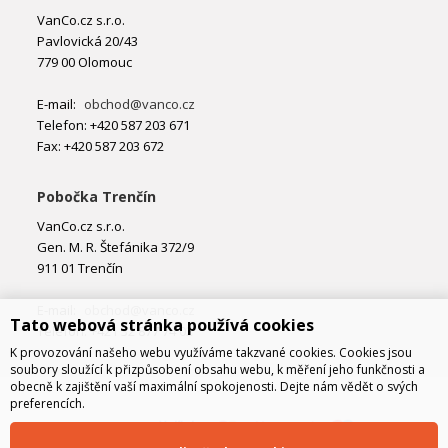
VanCo.cz s.r.o.
Pavlovická 20/43
779 00 Olomouc
E-mail:
obchod@vanco.cz
Telefon: +420 587 203 671
Fax: +420 587 203 672
Pobočka Trenčín
VanCo.cz s.r.o.
Gen. M. R. Štefánika 372/9
911 01 Trenčín
E-mail:
obchod@vanco.cz
Tato webová stránka používá cookies
Telefon: +421 32 877 74 02
K provozování našeho webu využíváme takzvané cookies. Cookies jsou
soubory sloužící k přizpůsobení obsahu webu, k měření jeho funkčnosti a
obecně k zajištění vaší maximální spokojenosti. Dejte nám vědět o svých
preferencích.