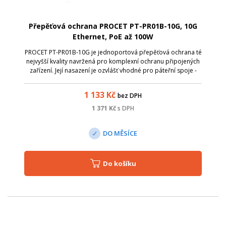
Přepěťová ochrana PROCET PT-PR01B-10G, 10G
Ethernet, PoE až 100W
PROCET PT-PR01B-10G je jednoportová přepěťová ochrana té
nejvyšší kvality navržená pro komplexní ochranu připojených
zařízení. Její nasazení je ozvlášť vhodné pro páteřní spoje -
díky podpoře 10G Ethernetu , průchozímu PoE napájení až
100 W (44 - 57 VD...
1 133
Kč
bez DPH
1 371
Kč
s DPH
DO MĚSÍCE
Do košíku