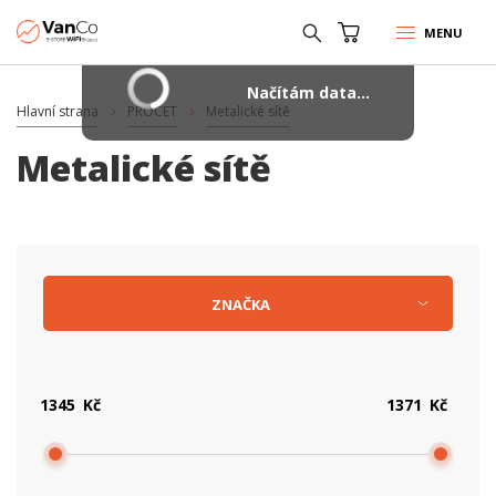
MENU
Načítám data...
Hlavní strana
PROCET
Metalické sítě
Metalické sítě
ZNAČKA
Kč
Kč