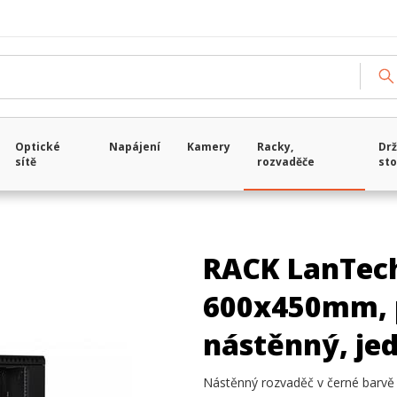
Optické
Napájení
Kamery
Racky,
Drž
sítě
rozvaděče
sto
RACK LanTech
600x450mm, p
nástěnný, jed
Nástěnný rozvaděč v černé barvě