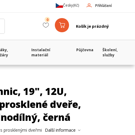
Česky
(Kč)
Přihlášení
0
Košík je prázdný
áky,
Instalační
Půjčovna
Školení,
žáry
materiál
služby
nic, 19", 12U,
rosklené dveře,
nodílný, černá
 s prosklenými dveřmi
Další informace