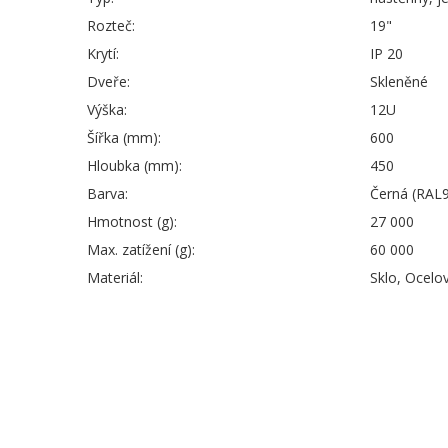
Rozteč:
19"
Krytí:
IP 20
Dveře:
Skleněné
Výška:
12U
Šířka (mm):
600
Hloubka (mm):
450
Barva:
Černá (RAL
Hmotnost (g):
27 000
Max. zatížení (g):
60 000
Materiál:
Sklo, Ocelov