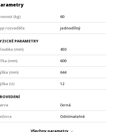
Parametry
osnost (kg)
60
yp rozvaděče
jednodílný
YZICKÉ PARAMETRY
loubka (mm)
450
ířka (mm)
600
ýška (mm)
644
ýška (U)
12
ROVEDENÍ
arva
černá
očnice
Odnímatelné
veře
Prosklené
Všechny parametry