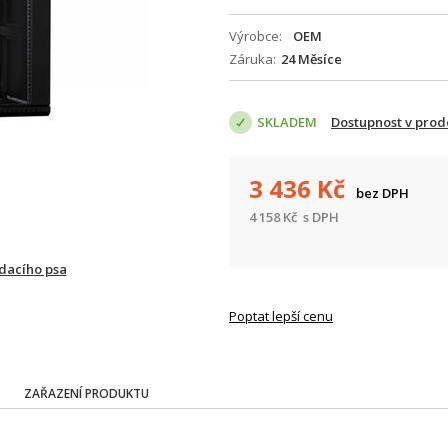
Výrobce
OEM
Záruka
24 Měsíce
SKLADEM
Dostupnost v prod
3 436
Kč
bez DPH
4 158
Kč
s DPH
ídacího psa
Poptat lepší cenu
ZAŘAZENÍ PRODUKTU