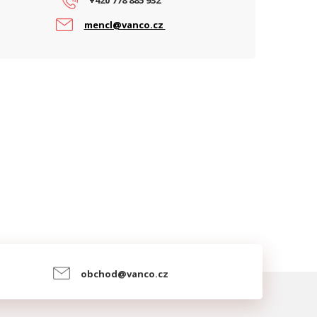
+420 778 885 932
mencl@vanco.cz
obchod@vanco.cz