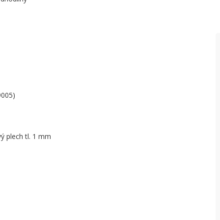
K
P
R
R
9005)
ý plech tl. 1 mm