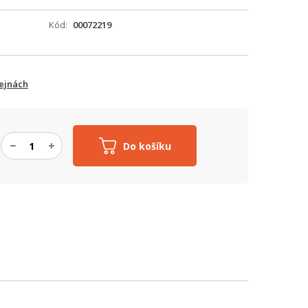
Kód
00072219
ejnách
Do košíku