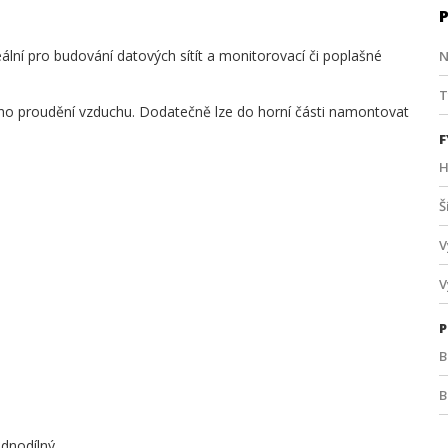
lní pro budování datových sítít a monitorovací či poplašné
N
T
ého proudění vzduchu. Dodatečně lze do horní části namontovat
F
H
Š
V
V
P
B
B
D
ednodílný