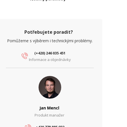
rytí IP
IP20
rovedení racku
Nástěnný
ozebíratelný
Ano
Potřebujete poradit?
ozteč (")
19"
Pomůžeme s výběrem i technickými problémy.
(+420) 246 035 451
Informace a objednávky
Jan Mencl
Produkt manažer