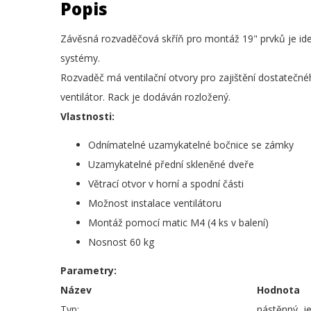
Popis
Závěsná rozvaděčová skříň pro montáž 19" prvků je ideá
systémy.
Rozvaděč má ventilační otvory pro zajištění dostatečn
ventilátor. Rack je dodáván rozložený.
Vlastnosti:
Odnímatelné uzamykatelné bočnice se zámky
Uzamykatelné přední skleněné dveře
Větrací otvor v horní a spodní části
Možnost instalace ventilátoru
Montáž pomocí matic M4 (4 ks v balení)
Nosnost 60 kg
Parametry:
Název
Hodnota
Typ:
nástěnný, j