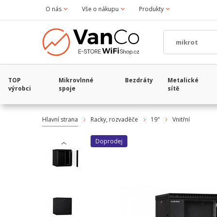
O nás
Vše o nákupu
Produkty
TOP
Mikrovlnné
Bezdráty
Metalické
výrobci
spoje
sítě
Hlavní strana
Racky, rozvaděče
19"
Vnitřní
Doprodej
‹