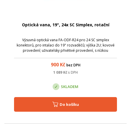
Optická vana, 19", 24x SC Simplex, rotační
Výsuvná optická vana FA-ODF-R24 pro 24 SC simplex
konektorů, pro intalaci do 19" rozvaděčů; výška 2U; kovové
provedení; uživatelsky přivětivé provedení, s nízkou
hmotností; 2x 12ti portový hvězda; SC simplex / LC duplex;
výsuvná, pro snadnou instalaci ...
900
Kč
bez DPH
1 089
Kč
s DPH
SKLADEM
Do košíku