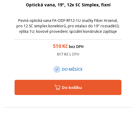
Optická vana, 19", 12x SC Simplex, fixní
Pevná optická vana FA-ODF-RF12-1U značky Fiber Arsenal,
pro 12 SC simplex konektorů, pro intalaci do 19" rozvaděčů;
výška 1U; kovové provedení; spciální konstrukce zajišťuje
bezproblémovou instalaci a ochranu jednotlivých
pigtailu/patchcordů,.. 1x opti...
510
Kč
bez DPH
617
Kč
s DPH
DO MĚSÍCE
Do košíku