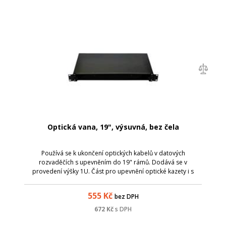
Optická vana, 19", výsuvná, bez čela
Používá se k ukončení optických kabelů v datových
rozvaděčích s upevněním do 19" rámů. Dodává se v
provedení výšky 1U. Část pro upevnění optické kazety i s
čelem je pro lepší přístup vysouvací. Pro přívod optických
kabelů jsou v zadní části vany 2 kusy...
555
Kč
bez DPH
672
Kč
s DPH