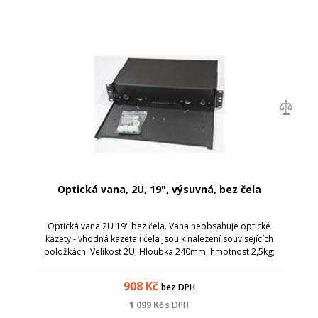
Optická vana, 2U, 19", výsuvná, bez čela
Optická vana 2U 19" bez čela. Vana neobsahuje optické
kazety - vhodná kazeta i čela jsou k nalezení souvisejících
položkách. Velikost 2U; Hloubka 240mm; hmotnost 2,5kg;
Výbava: 2ks PG 13,5 průchodka; 1ks Záslepka PG13,5; 1ks
Montážní sada; 1ks Sada šro...
908
Kč
bez DPH
1 099
Kč
s DPH