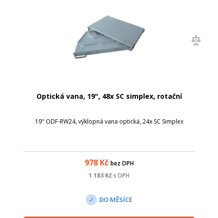
Optická vana, 19", 48x SC simplex, rotační
19" ODF-RW24, výklopná vana optická, 24x SC Simplex
978
Kč
bez DPH
1 183
Kč
s DPH
DO MĚSÍCE