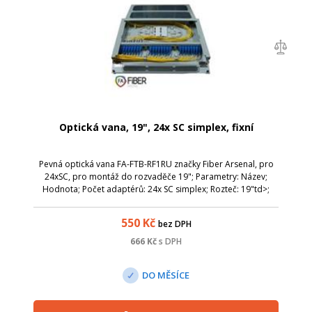
Optická vana, 19", 24x SC simplex, fixní
Pevná optická vana FA-FTB-RF1RU značky Fiber Arsenal, pro
24xSC, pro montáž do rozvaděče 19"; Parametry: Název;
Hodnota; Počet adaptérů: 24x SC simplex; Rozteč: 19"td>;
Hloubka [mm]: 420; Šířka (mm): 300; Výška (mm): 44,5;
550
Kč
bez DPH
666
Kč
s DPH
DO MĚSÍCE