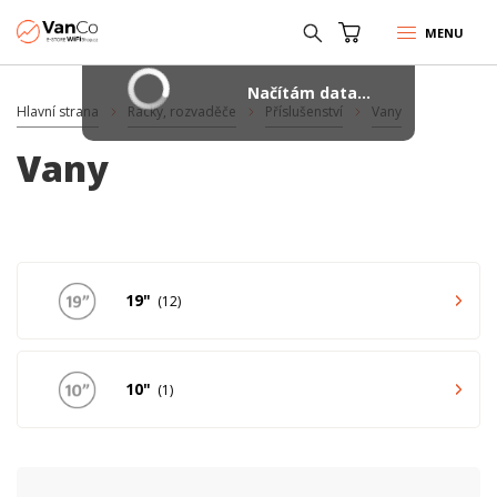
MENU
Načítám data...
Hlavní strana
Racky, rozvaděče
Příslušenství
Vany
Vany
19"
12
10"
1