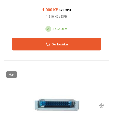
simplex / LC duplex; výsuvná, pro snadnou instalaci a
manipulaci s kabely; mont...
1 000
Kč
bez DPH
1 210
Kč
s DPH
SKLADEM
Do košíku
hák