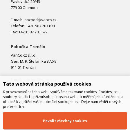
Pavlovická 20/43
779 00 Olomouc
E-mail:
obchod@vanco.cz
Telefon: +420 587 203 671
Fax: +420 587 203 672
Pobočka Trenčín
VanCo.cz s.r.o.
Gen. M. R. Štefánika 372/9
911 01 Trenčín
E-mail:
obchod@vanco.cz
Tato webová stránka používá cookies
Telefon: +421 32 877 74 02
K provozování našeho webu využíváme takzvané cookies. Cookies jsou
soubory sloužící k přizpůsobení obsahu webu, k měření jeho funkčnosti a
obecně k zajištění vaší maximální spokojenosti. Dejte nám vědět o svých
preferencích.
Povolit všechny cookies