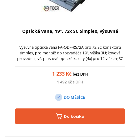
Optická vana, 19". 72x SC Simplex, výsuvná
Výsuvná optická vana FA-ODF-RS72A pro 72 SC konektorů
simplex, pro montáž do rozvaděče 19"; výška 3U; kovové
provedení; vč. plastové optické kazety (4x) pro 12 vláken; SC
simplex / LC duplex; výsuvná, pro snadnou instalaci a
manipulaci s kabely; montáž...
1 233
Kč
bez DPH
1 492
Kč
s DPH
DO MĚSÍCE
Do košíku