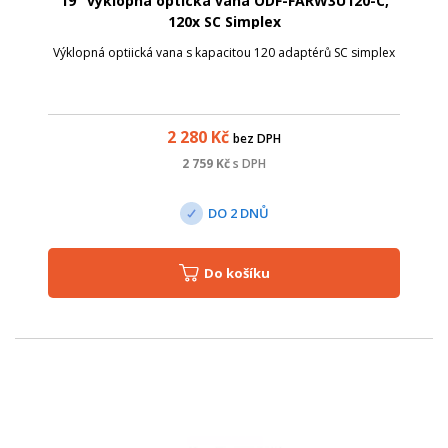
19" výklopná optická vana ODF-FARW3U120-C,
120x SC Simplex
Výklopná optiická vana s kapacitou 120 adaptérů SC simplex
2 280
Kč
bez DPH
2 759
Kč
s DPH
DO 2 DNŮ
Do košíku