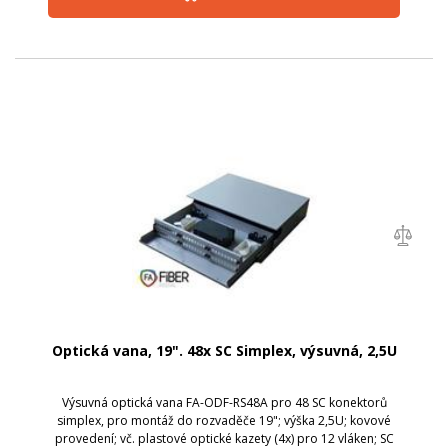
Optická vana, 19". 48x SC Simplex, výsuvná, 2,5U
Výsuvná optická vana FA-ODF-RS48A pro 48 SC konektorů
simplex, pro montáž do rozvaděče 19"; výška 2,5U; kovové
provedení; vč. plastové optické kazety (4x) pro 12 vláken; SC