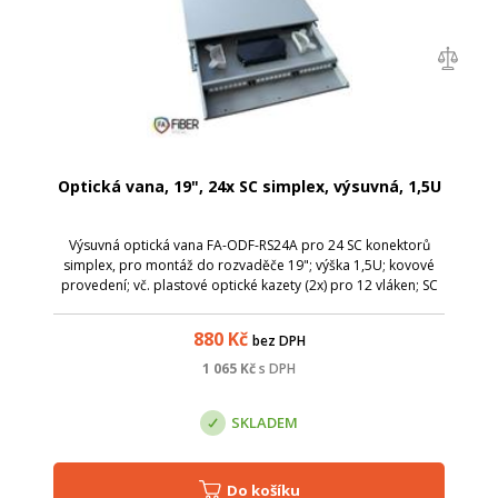
Optická vana, 19", 24x SC simplex, výsuvná, 1,5U
Výsuvná optická vana FA-ODF-RS24A pro 24 SC konektorů
simplex, pro montáž do rozvaděče 19"; výška 1,5U; kovové
provedení; vč. plastové optické kazety (2x) pro 12 vláken; SC
simplex / LC duplex; výsuvná, pro snadnou instalaci a
manipulaci s kabely; mont...
880
Kč
bez DPH
1 065
Kč
s DPH
SKLADEM
Do košíku