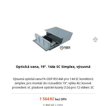
Optická vana, 19". 144x SC Simplex, výsuvná
Výsuvná optická vana FA-ODF-RS144A pro 144 SC konektorů
simplex, pro montáž do rozvaděče 19"; výška 4U; kovové
provedení; vč. plastové optické kazety (12x) pro 12 vláken; SC
simplex / LC duplex; výsuvná, pro snadnou instalaci a
manipulaci s kabely; mon...
1 564
Kč
bez DPH
1 892
Kč
s DPH