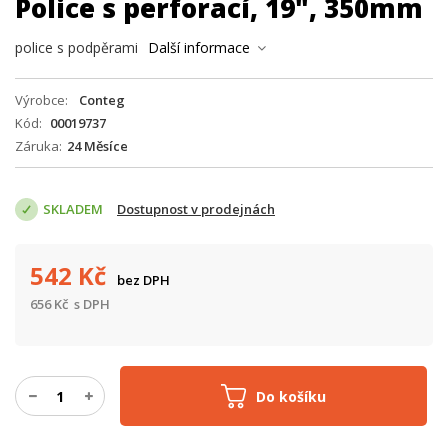
Police s perforací, 19", 350mm
police s podpěrami
Další informace
Výrobce
Conteg
Kód
00019737
Záruka
24 Měsíce
SKLADEM
Dostupnost v prodejnách
542
Kč
bez DPH
656
Kč
s DPH
Do košíku