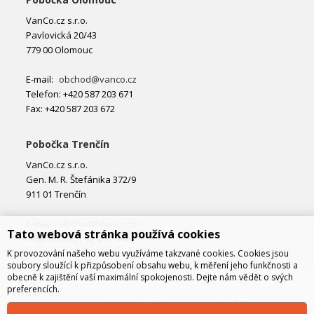
VanCo.cz s.r.o.
Pavlovická 20/43
779 00 Olomouc
E-mail:
obchod@vanco.cz
Telefon: +420 587 203 671
Fax: +420 587 203 672
Pobočka Trenčín
VanCo.cz s.r.o.
Gen. M. R. Štefánika 372/9
911 01 Trenčín
E-mail:
obchod@vanco.cz
Tato webová stránka používá cookies
Telefon: +421 32 877 74 02
K provozování našeho webu využíváme takzvané cookies. Cookies jsou
soubory sloužící k přizpůsobení obsahu webu, k měření jeho funkčnosti a
obecně k zajištění vaší maximální spokojenosti. Dejte nám vědět o svých
preferencích.