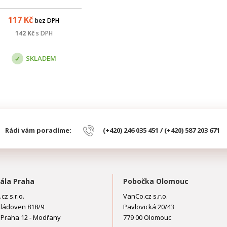
očením na TV/R/SAT výstup.
tlum zakončení je 12 dB.
117
Kč
bez DPH
Průchozí útlum je 4 dB.
venční rozsah zásuvky je 5 -
142
Kč
s DPH
862 / 950 - 2400 MHz.
SKLADEM
Rádi vám poradíme:
(+420) 246 035 451 / (+420) 587 203 671
ála Praha
Pobočka Olomouc
cz s.r.o.
VanCo.cz s.r.o.
ládoven 818/9
Pavlovická 20/43
 Praha 12 - Modřany
779 00 Olomouc