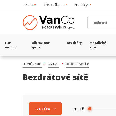
O nás
Vše o nákupu
Produkty
TOP
Mikrovlnné
Bezdráty
Metalické
výrobci
spoje
sítě
Hlavní strana
SIGNAL
Bezdrátové sítě
Bezdrátové sítě
Kč
ZNAČKA