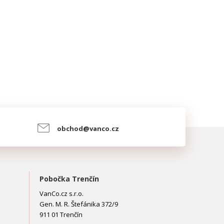
obchod@vanco.cz
Pobočka Trenčín
VanCo.cz s.r.o.
Gen. M. R. Štefánika 372/9
911 01 Trenčín