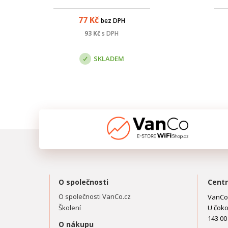
na TV/R/SAT výstup. Útlum
rozb
zakončení je 2,8dB. Frekvenční
Ú
77
Kč
bez DPH
rozsah zásuvky je 5 - 862 / 950 -
2400 MHz. Zásuvka je dodávána
Frek
93
Kč
s DPH
s rámečkem i krabičkou.
SKLADEM
O společnosti
Centr
O společnosti VanCo.cz
VanCo.
Školení
U čoko
143 00
O nákupu