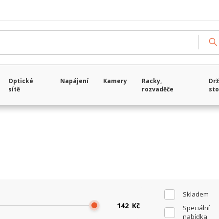
Načítám data...
Optické
Napájení
Kamery
Racky,
Drž
sítě
rozvaděče
sto
Skladem
Kč
Speciální
nabídka