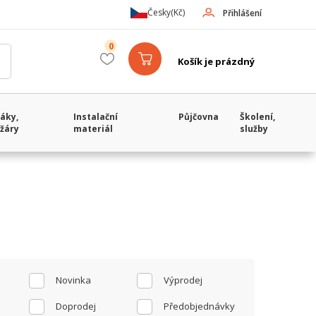
Česky
(Kč)
Přihlášení
0
Košík je prázdný
áky,
Instalační
Půjčovna
Školení,
žáry
materiál
služby
Novinka
Výprodej
Doprodej
Předobjednávky