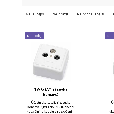
Nejlevnější
Nejdražší
Nejprodávanější
Doprodej
Do
TV/R/SAT zásuvka
koncová
Účastnická satelitní zásuvka
Úč
koncová 2,8dB slouží k ukončení
koaxiálního kabelu s rozbočením
uko