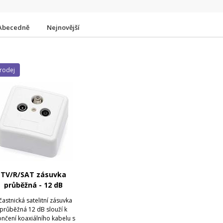
Abecedně
Nejnovější
prodej
TV/R/SAT zásuvka
průběžná - 12 dB
astnická satelitní zásuvka
průběžná 12 dB slouží k
nčení koaxiálního kabelu s