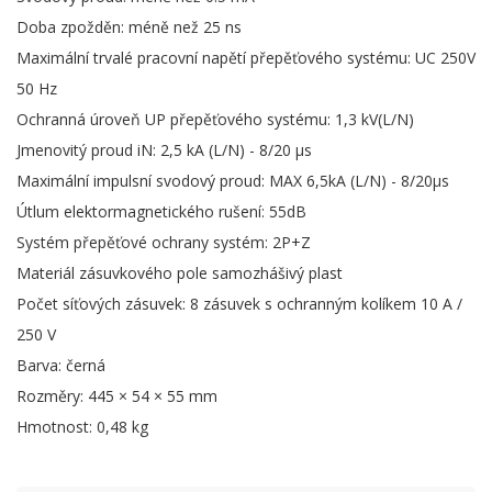
Doba zpožděn: méně než 25 ns
Maximální trvalé pracovní napětí přepěťového systému: UC 250V
50 Hz
Ochranná úroveň UP přepěťového systému: 1,3 kV(L/N)
Jmenovitý proud iN: 2,5 kA (L/N) - 8/20 µs
Maximální impulsní svodový proud: MAX 6,5kA (L/N) - 8/20µs
Útlum elektormagnetického rušení: 55dB
Systém přepěťové ochrany systém: 2P+Z
Materiál zásuvkového pole samozhášivý plast
Počet síťových zásuvek: 8 zásuvek s ochranným kolíkem 10 A /
250 V
Barva: černá
Rozměry: 445 × 54 × 55 mm
Hmotnost: 0,48 kg