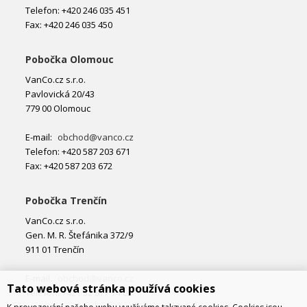
Telefon: +420 246 035 451
Fax: +420 246 035 450
Pobočka Olomouc
VanCo.cz s.r.o.
Pavlovická 20/43
779 00 Olomouc
E-mail:
obchod@vanco.cz
Telefon: +420 587 203 671
Fax: +420 587 203 672
Pobočka Trenčín
VanCo.cz s.r.o.
Gen. M. R. Štefánika 372/9
911 01 Trenčín
E-mail:
obchod@vanco.cz
Tato webová stránka používá cookies
Telefon: +421 32 877 74 02