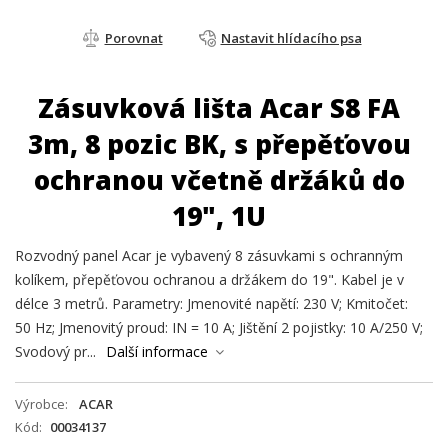
Porovnat
Nastavit hlídacího psa
Zásuvková lišta Acar S8 FA
3m, 8 pozic BK, s přepěťovou
ochranou včetně držáků do
19", 1U
Rozvodný panel Acar je vybavený 8 zásuvkami s ochranným
kolíkem, přepěťovou ochranou a držákem do 19". Kabel je v
délce 3 metrů. Parametry: Jmenovité napětí: 230 V; Kmitočet:
50 Hz; Jmenovitý proud: IN = 10 A; Jištění 2 pojistky: 10 A/250 V;
Svodový pr...
Další informace
Výrobce
ACAR
Kód
00034137