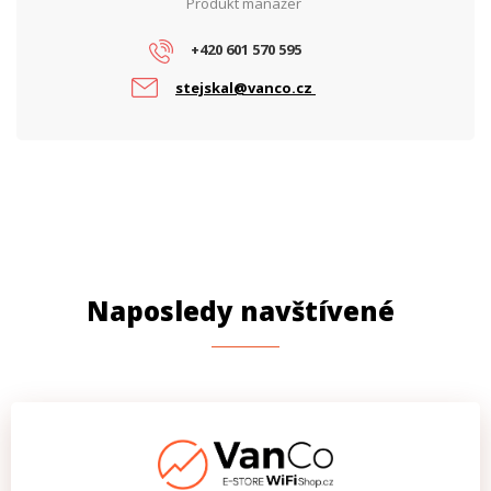
Produkt manažer
+420 601 570 595
stejskal@vanco.cz
Naposledy navštívené