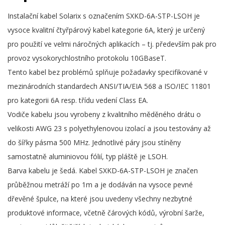
Instalační kabel Solarix s označením SXKD-6A-STP-LSOH je
vysoce kvalitní čtyřpárový kabel kategorie 6A, který je určený
pro použití ve velmi náročných aplikacích – tj. především pak pro
provoz vysokorychlostního protokolu 10GBaseT.
Tento kabel bez problémů splňuje požadavky specifikované v
mezinárodních standardech ANSI/TIA/EIA 568 a ISO/IEC 11801
pro kategorii 6A resp. třídu vedení Class EA.
Vodiče kabelu jsou vyrobeny z kvalitního měděného drátu o
velikosti AWG 23 s polyethylenovou izolací a jsou testovány až
do šířky pásma 500 MHz. Jednotlivé páry jsou stíněny
samostatně aluminiovou fólií, typ pláště je LSOH.
Barva kabelu je šedá. Kabel SXKD-6A-STP-LSOH je značen
průběžnou metráží po 1m a je dodáván na vysoce pevné
dřevěné špulce, na které jsou uvedeny všechny nezbytné
produktové informace, včetně čárových kódů, výrobní šarže,