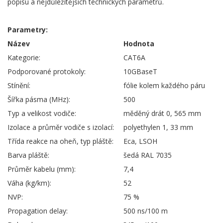
popisu a nejdůležitějších technických parametrů.
Parametry:
Název
Hodnota
Kategorie:
CAT6A
Podporované protokoly:
10GBaseT
Stínění:
fólie kolem každého páru
Šířka pásma (MHz):
500
Typ a velikost vodiče:
měděný drát 0, 565 mm
Izolace a průměr vodiče s izolací:
polyethylen 1, 33 mm
Třída reakce na oheň, typ pláště:
Eca, LSOH
Barva pláště:
šedá RAL 7035
Průměr kabelu (mm):
7,4
Váha (kg/km):
52
NVP:
75 %
Propagation delay:
500 ns/100 m