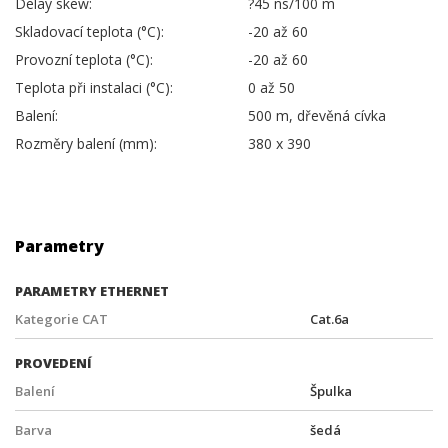
Delay skew:
?45 ns/100 m
Skladovací teplota (°C):
-20 až 60
Provozní teplota (°C):
-20 až 60
Teplota při instalaci (°C):
0 až 50
Balení:
500 m, dřevěná cívka
Rozměry balení (mm):
380 x 390
Parametry
PARAMETRY ETHERNET
Kategorie CAT
Cat.6a
PROVEDENÍ
Balení
Špulka
Barva
šedá