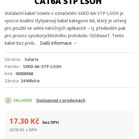
CAT6A STP LSOH
Instalační kabel Solarix s označením SXKD-6A-STP-LSOH je
vysoce kvalitní čtyřpárový kabel kategorie 6A, který je určený
pro použití ve velmi náročných aplikacích – tj. především pak
pro provoz vysokorychlostního protokolu 10GBaseT. Tento
kabel bez prob...
Další informace
Výrobce
Solarix
Part No.
SXKD-6A-STP-LSOH
Kód
00000368
Záruka
24 Měsíce
SKLADEM
Dostupnost v prodejnách
17.30
Kč
bez DPH
20.93
Kč
s DPH