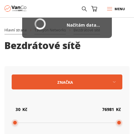
MENU
Načítám data...
Hlavní strana
Tachyon Networks
Bezdrátové sítě
Bezdrátové sítě
ZNAČKA
Kč
Kč