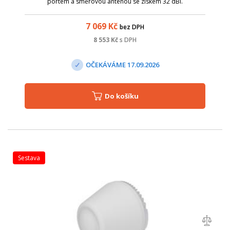
portem a směrovou anténou se ziskem 32 dBi.
7 069
Kč
bez DPH
8 553
Kč
s DPH
OČEKÁVÁME 17.09.2026
Do košíku
sestava