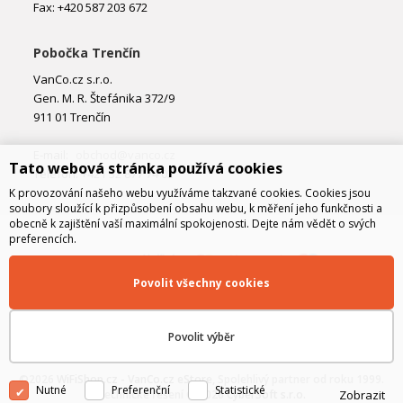
Fax: +420 587 203 672
Pobočka Trenčín
VanCo.cz s.r.o.
Gen. M. R. Štefánika 372/9
911 01 Trenčín
E-mail:
obchod@vanco.cz
Tato webová stránka používá cookies
Telefon: +421 32 877 74 02
K provozování našeho webu využíváme takzvané cookies. Cookies jsou
soubory sloužící k přizpůsobení obsahu webu, k měření jeho funkčnosti a
obecně k zajištění vaší maximální spokojenosti. Dejte nám vědět o svých
preferencích.
Povolit všechny cookies
Povolit výběr
©2026
WiFiShop.cz - VanCo.cz eStore
, Spolehlivý partner od roku 1999.
Nutné
Preferenční
Statistické
Zobrazit
Technické řešení © 2026
CyberSoft s.r.o.