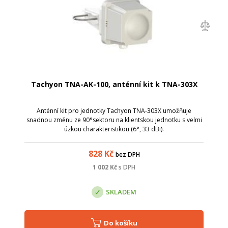
Tachyon TNA-AK-100, anténní kit k TNA-303X
Anténní kit pro jednotky Tachyon TNA-303X umožňuje
snadnou změnu ze 90°sektoru na klientskou jednotku s velmi
úzkou charakteristikou (6°, 33 dBi).
828
Kč
bez DPH
1 002
Kč
s DPH
SKLADEM
Do košíku