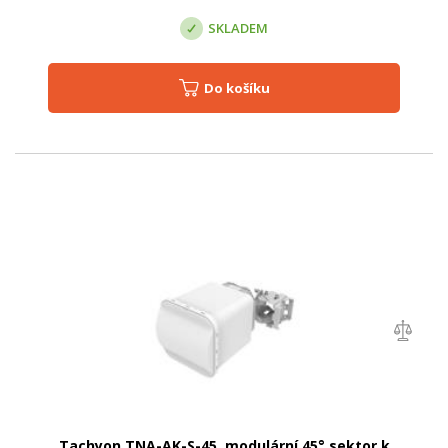
SKLADEM
Do košíku
Tachyon TNA-AK-S-45, modulární 45° sektor k