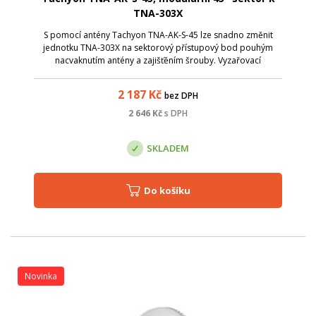
TNA-303X
S pomocí antény Tachyon TNA-AK-S-45 lze snadno změnit
jednotku TNA-303X na sektorový přístupový bod pouhým
nacvaknutím antény a zajišťěním šrouby. Vyzařovací
charakteristika antény je 45x5&deg;a zisk 30 dBi - díky tomu
lze legálně vysílat s výkonem až...
2 187
Kč
bez DPH
2 646
Kč
s DPH
SKLADEM
Do košíku
Novinka