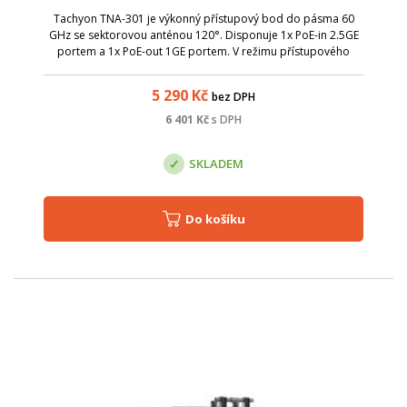
Tachyon TNA-301 je výkonný přístupový bod do pásma 60
GHz se sektorovou anténou 120°. Disponuje 1x PoE-in 2.5GE
portem a 1x PoE-out 1GE portem. V režimu přístupového
bodu je možné připojit až 32 klientů.
5 290
Kč
bez DPH
6 401
Kč
s DPH
SKLADEM
Do košíku