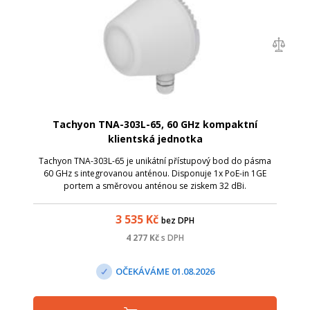
Tachyon TNA-303L-65, 60 GHz kompaktní
klientská jednotka
Tachyon TNA-303L-65 je unikátní přístupový bod do pásma
60 GHz s integrovanou anténou. Disponuje 1x PoE-in 1GE
portem a směrovou anténou se ziskem 32 dBi.
3 535
Kč
bez DPH
4 277
Kč
s DPH
OČEKÁVÁME 01.08.2026