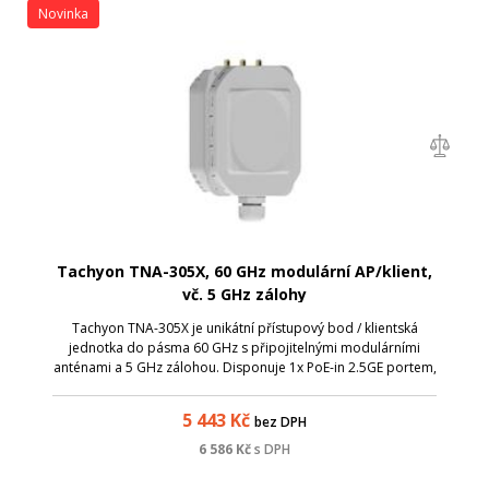
Novinka
Tachyon TNA-305X, 60 GHz modulární AP/klient,
vč. 5 GHz zálohy
Tachyon TNA-305X je unikátní přístupový bod / klientská
jednotka do pásma 60 GHz s připojitelnými modulárními
anténami a 5 GHz zálohou. Disponuje 1x PoE-in 2.5GE portem,
v režimu přístupového bodu je možné připojit až 32 klientů.
5 443
Kč
bez DPH
6 586
Kč
s DPH