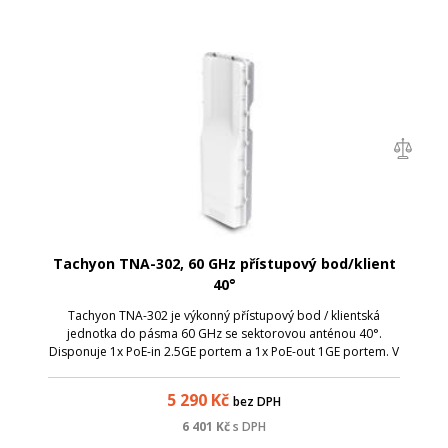
Tachyon TNA-302, 60 GHz přístupový bod/klient
40°
Tachyon TNA-302 je výkonný přístupový bod / klientská
jednotka do pásma 60 GHz se sektorovou anténou 40°.
Disponuje 1x PoE-in 2.5GE portem a 1x PoE-out 1GE portem. V
režimu přístupového bodu je možné připojit až 32 klientů.
5 290
Kč
bez DPH
6 401
Kč
s DPH