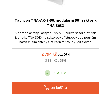
Tachyon TNA-AK-S-90, modulární 90° sektor k
TNA-303X
S pomocí antény Tachyon TNA-AK-S-90 lze snadno změnit
jednotku TNA-303X na sektorový přístupový bod pouhým
nacvaknutím antény a zajištěním šrouby. Vyzařovací
charakteristika antény je 90x5°a zisk 30 dBi.
2 794
Kč
bez DPH
3 381
Kč
s DPH
SKLADEM
Do košíku