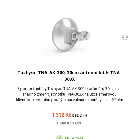
Tachyon TNA-AK-300, 30cm anténní kit k TNA-
303X
S pomocí antény Tachyon TNA-AK-300 o průměru 30 cm lze
snadno změnit jednotku TNA-303X na úzce směrovou
klientskou jednotku pouhým nacvaknutím antény a zajišťěním
šrouby. Vyzařovací charakteristika antény je 3°a zisk 42 dBi -
díky tomu lze použít s výh...
1 312
Kč
bez DPH
1 588
Kč
s DPH
SKLADEM