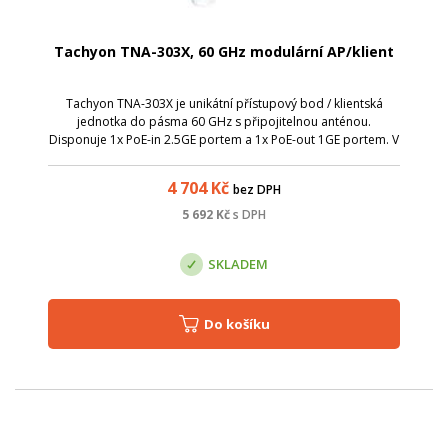
Tachyon TNA-303X, 60 GHz modulární AP/klient
Tachyon TNA-303X je unikátní přístupový bod / klientská
jednotka do pásma 60 GHz s připojitelnou anténou.
Disponuje 1x PoE-in 2.5GE portem a 1x PoE-out 1GE portem. V
režimu přístupového bodu je možné připojit až 32 klientů.
4 704
Kč
bez DPH
5 692
Kč
s DPH
SKLADEM
Do košíku