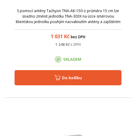
S pomocí antény Tachyon TNA-AK-150 o průměru 15 cm lze
snadno změnit jednotku TNA-303X na úzce směrovou
klientskou jednotku pouhým nacvaknutím antény a zajištěním
šrouby. Vyzařovací charakteristika antény je 4&deg;a zisk 37
dBi - díky tomu lze použít s...
1 031
Kč
bez DPH
1 248
Kč
s DPH
SKLADEM
Do košíku