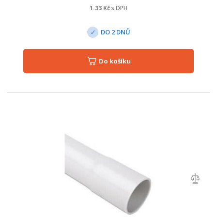
1.33
Kč
s DPH
DO 2 DNŮ
Do košíku