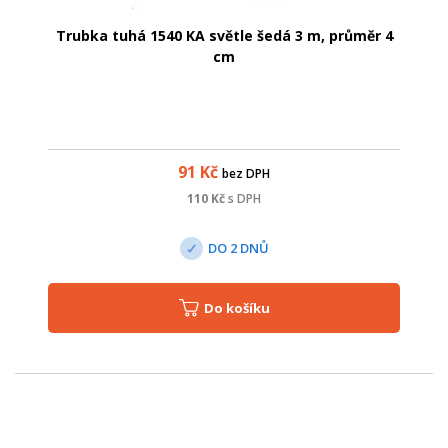
Trubka tuhá 1540 KA světle šedá 3 m, průměr 4
cm
91
Kč
bez DPH
110
Kč
s DPH
DO 2 DNŮ
Do košíku