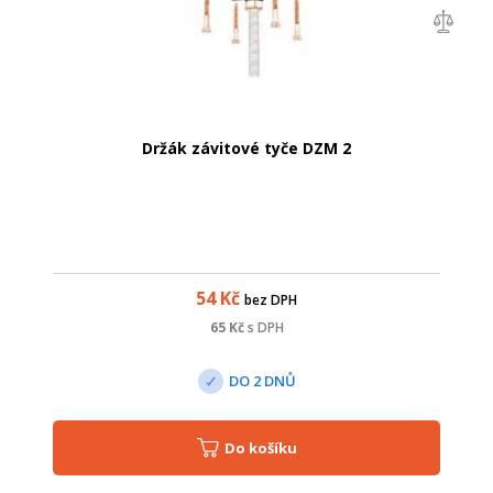
Držák závitové tyče DZM 2
54
Kč
bez DPH
65
Kč
s DPH
DO 2 DNŮ
Do košíku