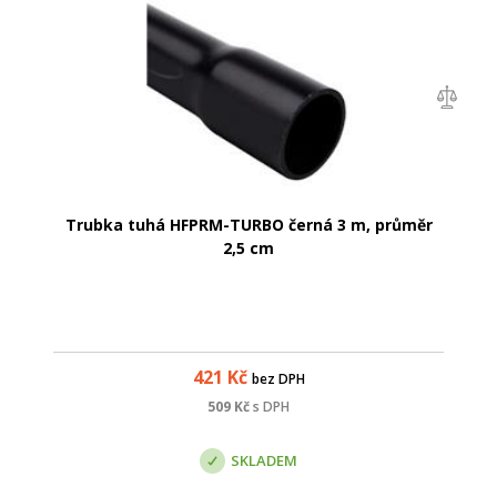
Trubka tuhá HFPRM-TURBO černá 3 m, průměr
2,5 cm
421
Kč
bez DPH
509
Kč
s DPH
SKLADEM