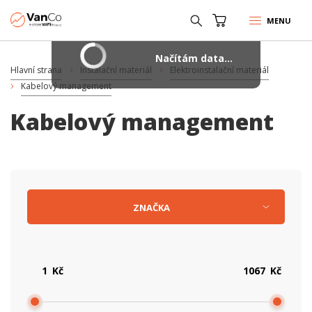
MENU
Načítám data...
Hlavní strana
Instalační materiál
Elektroinstalační materiál
Kabelový management
Kabelový management
ZNAČKA
Kč
Kč