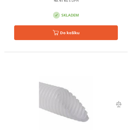
40.41
Kč
s DPH
SKLADEM
Do košíku