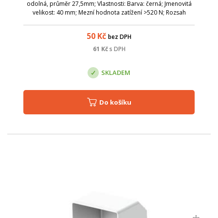
odolná, průměr 27,5mm; Vlastnosti: Barva: černá; Jmenovitá
velikost: 40 mm; Mezní hodnota zatížení >520 N; Rozsah
použití: -5 – 70 °C; Vnější průměr trubky: 27,5 mm; Vnitřní
průměr min.:22 mm;
50
Kč
bez DPH
61
Kč
s DPH
SKLADEM
Do košíku