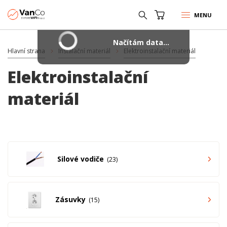
MENU
Načítám data...
Hlavní strana
Instalační materiál
Elektroinstalační materiál
Elektroinstalační
materiál
Silové vodiče
23
Zásuvky
15