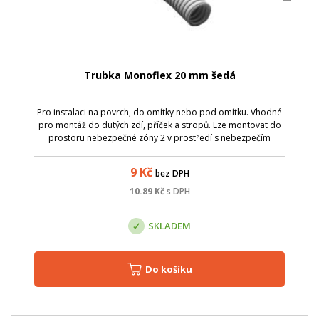
Trubka Monoflex 20 mm šedá
Pro instalaci na povrch, do omítky nebo pod omítku. Vhodné
pro montáž do dutých zdí, příček a stropů. Lze montovat do
prostoru nebezpečné zóny 2 v prostředí s nebezpečím
výbuchu. Spojení nebo přichycení trubek vyráběných v
rozměrech dle EN lze provést ...
9
Kč
bez DPH
10.89
Kč
s DPH
SKLADEM
Do košíku