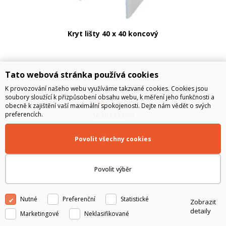
Kryt lišty 40 x 40 koncový
Tato webová stránka používá cookies
K provozování našeho webu využíváme takzvané cookies. Cookies jsou
soubory sloužící k přizpůsobení obsahu webu, k měření jeho funkčnosti a
30
Kč
bez DPH
obecně k zajištění vaší maximální spokojenosti. Dejte nám vědět o svých
preferencích.
36.30
Kč
s DPH
Povolit všechny cookies
SKLADEM
Povolit výběr
Do košíku
Nutné
Preferenční
Statistické
Zobrazit
detaily
Marketingové
Neklasifikované