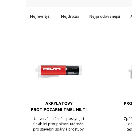
Nejlevnější
Nejdražší
Nejprodávanější
AKRYLATOVY
PRO
PROTIPOZARNI TMEL HILTI
CFS-S ACR C
Univerzální těsnění poskytující
Zpěň
flexibilní protipožární utěsnění
ob
pro stavební spáry a prostupy;
těs