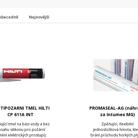
Abecedně
Nejnovější
TIPOZARNI TMEL HILTI
PROMASEAL-AG (náhr
CP 611A INT
za Intumex MG)
ující tmel na bázi vody a bez
Zpěňující, flexibilní
sahu silikonu pro požární
jednosložková hmota, kt
nění elektrických prostupů;
brání průchodu horkých pl