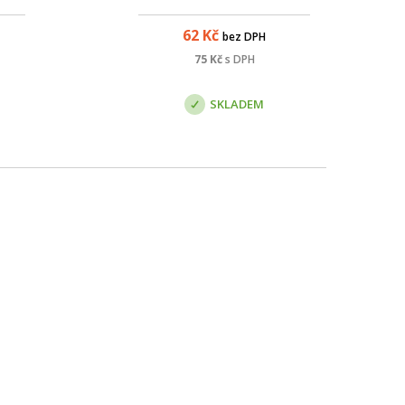
ti
h a
62
Kč
bez DPH
snění
75
Kč
s DPH
jící
bním
SKLADEM