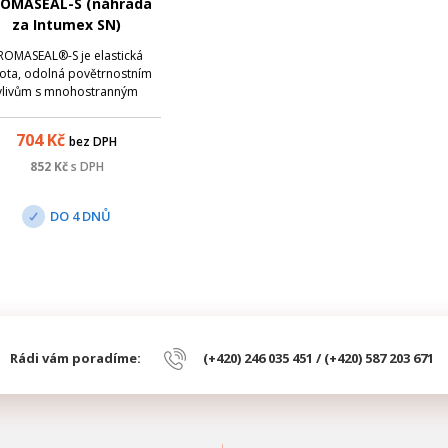
OMASEAL-S (náhrada
za Intumex SN)
ROMASEAL®-S je elastická
ota, odolná povětrnostním
vlivům s mnohostranným
oužitím v požární ochraně
veb. PROMASEAL®-S nachází
704
Kč
bez DPH
platnění všude tam, kde je
adováno elastické utěsnění
852
Kč
s DPH
spáry, napojení na další
strukci, výplně otvorů jako
DO 4 DNŮ
např....
Rádi vám poradíme:
(+420) 246 035 451 / (+420) 587 203 671