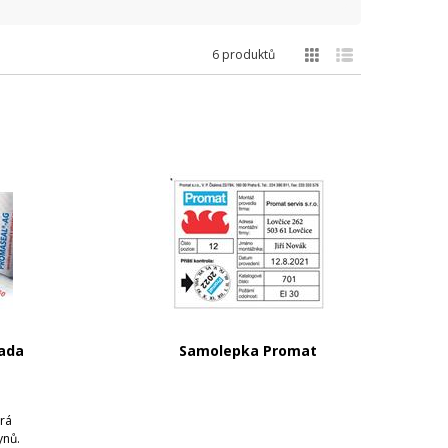
6 produktů
ada
Samolepka Promat
erá
ynů.