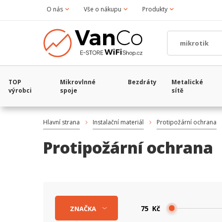
O nás
Vše o nákupu
Produkty
TOP
Mikrovlnné
Bezdráty
Metalické
výrobci
spoje
sítě
Hlavní strana
Instalační materiál
Protipožární ochrana
Protipožární ochrana
Kč
ZNAČKA