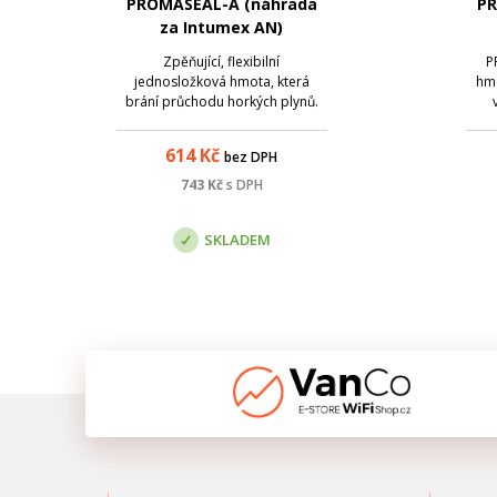
PROMASEAL-A (náhrada
PR
za Intumex AN)
Zpěňující, flexibilní
P
jednosložková hmota, která
hm
brání průchodu horkých plynů.
Používá se k utěsnění proti
p
průniku ohně v kabelových a
sta
614
Kč
bez DPH
trubních ucpávkách a při těsnění
u
stavebních spár. Tmel
pož
743
Kč
s DPH
PROMASEAL®-AG má vynikající
přilnavost k běžným stavebním
kon
SKLADEM
mate...