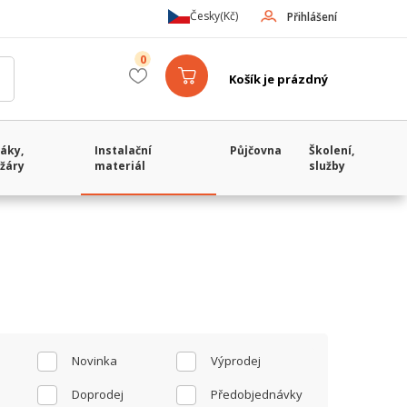
Česky
(Kč)
Přihlášení
0
Košík je prázdný
áky,
Instalační
Půjčovna
Školení,
žáry
materiál
služby
Novinka
Výprodej
Doprodej
Předobjednávky