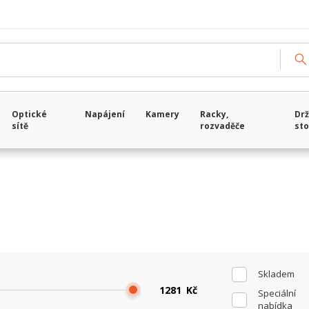
Načítám data...
Optické
Napájení
Kamery
Racky,
Drž
sítě
rozvaděče
sto
Skladem
Kč
Speciální
nabídka