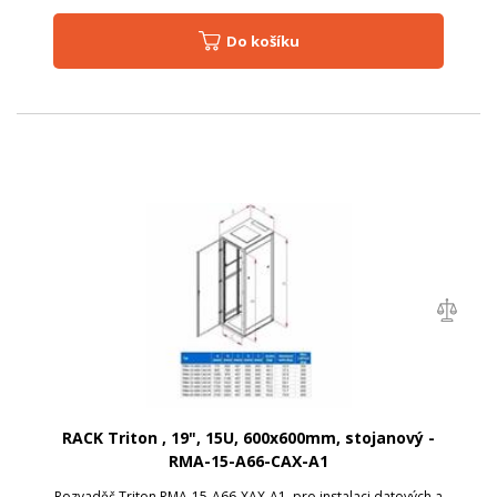
Do košíku
RACK Triton , 19", 15U, 600x600mm, stojanový -
RMA-15-A66-CAX-A1
Rozvaděč Triton RMA-15-A66-XAX-A1, pro instalaci datových a