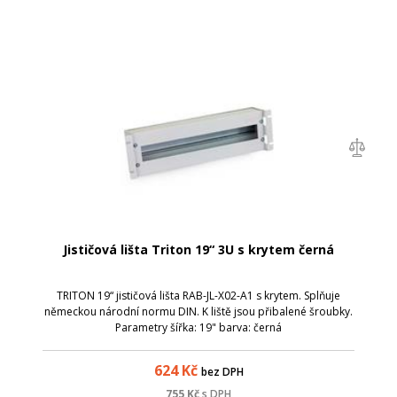
Jističová lišta Triton 19“ 3U s krytem černá
TRITON 19“ jističová lišta RAB-JL-X02-A1 s krytem. Splňuje
německou národní normu DIN. K liště jsou přibalené šroubky.
Parametry šířka: 19" barva: černá
624
Kč
bez DPH
755
Kč
s DPH