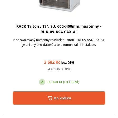
RACK Triton , 19", 9U, 600x400mm, nástěnný -
RUA-09-AS4-CAX-A1
Plně svařovaný nástěnný rozvaděč Triton RUA-09-AS4-CAX-A1,
je určený pro datové a telekomunikační instalace.
3 682
Kč
bez DPH
4 455
Kč
s DPH
SKLADEM (EXTERNÍ)
Do košíku