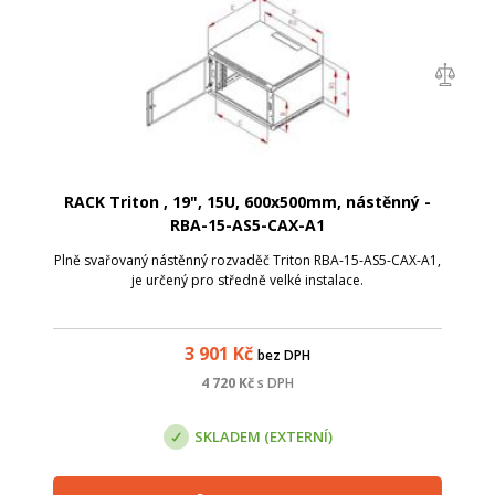
RACK Triton , 19", 15U, 600x500mm, nástěnný -
RBA-15-AS5-CAX-A1
Plně svařovaný nástěnný rozvaděč Triton RBA-15-AS5-CAX-A1,
je určený pro středně velké instalace.
3 901
Kč
bez DPH
4 720
Kč
s DPH
SKLADEM (EXTERNÍ)