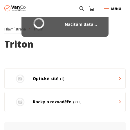
MENU
Načítám data...
Hlavní strana
Triton
Triton
Optické sítě
1
Racky a rozvaděče
213