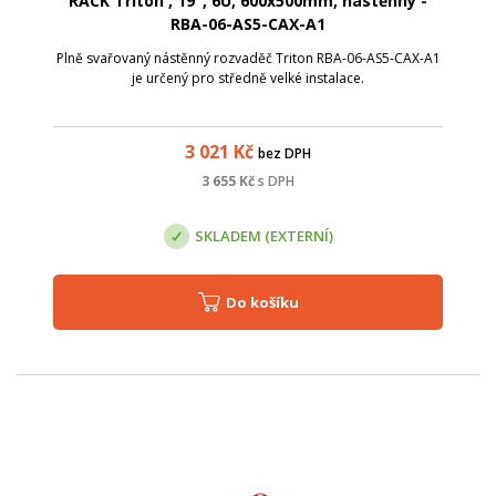
RACK Triton , 19", 6U, 600x500mm, nástěnný -
RBA-06-AS5-CAX-A1
Plně svařovaný nástěnný rozvaděč Triton RBA-06-AS5-CAX-A1
je určený pro středně velké instalace.
3 021
Kč
bez DPH
3 655
Kč
s DPH
SKLADEM (EXTERNÍ)
Do košíku