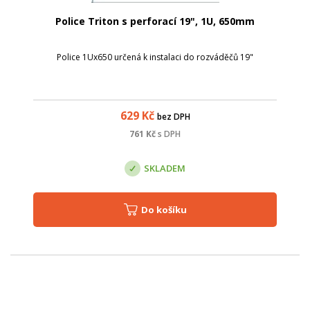
Police Triton s perforací 19", 1U, 650mm
Police 1Ux650 určená k instalaci do rozváděčů 19"
629
Kč
bez DPH
761
Kč
s DPH
SKLADEM
Do košíku