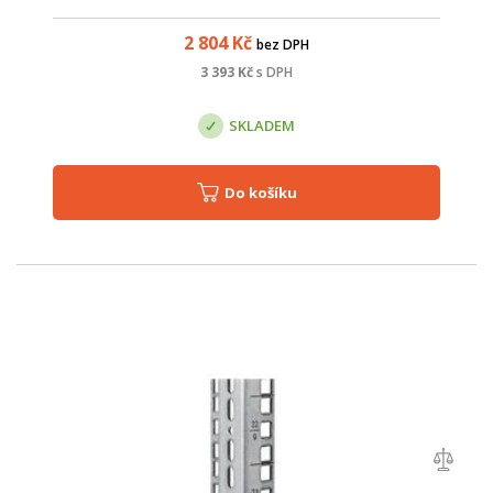
perforací. Vlastní systém pantů umožňuje otvírání dveří pod
úhlem téměř 180°. Dveře lze ...
2 804
Kč
bez DPH
3 393
Kč
s DPH
SKLADEM
Do košíku