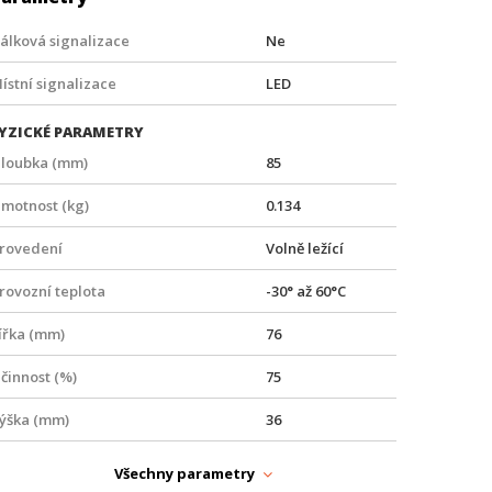
álková signalizace
Ne
ístní signalizace
LED
YZICKÉ PARAMETRY
loubka (mm)
85
motnost (kg)
0.134
rovedení
Volně ležící
rovozní teplota
-30° až 60°C
ířka (mm)
76
činnost (%)
75
ýška (mm)
36
APÁJENÍ
Všechny parametry