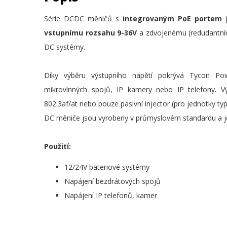
Série DCDC měničů s
integrovaným PoE portem
vstupnímu rozsahu 9-36V
a zdvojenému (redudantním
DC systémy.
Díky výběru výstupního napětí pokrývá Tycon Pow
mikrovlnných spojů, IP kamery nebo IP telefony. Vý
802.3af/at nebo pouze pasivní injector (pro jednotky t
DC měniče jsou vyrobeny v průmyslovém standardu a jej
Použití:
12/24V bateriové systémy
Napájení bezdrátových spojů
Napájení IP telefonů, kamer