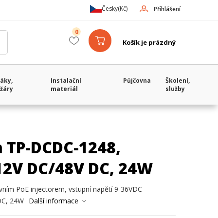
Česky
(Kč)
Přihlášení
0
Košík je prázdný
áky,
Instalační
Půjčovna
Školení,
žáry
materiál
služby
 TP-DCDC-1248,
 12V DC/48V DC, 24W
ním PoE injectorem, vstupní napětí 9-36VDC
VDC, 24W
Další informace