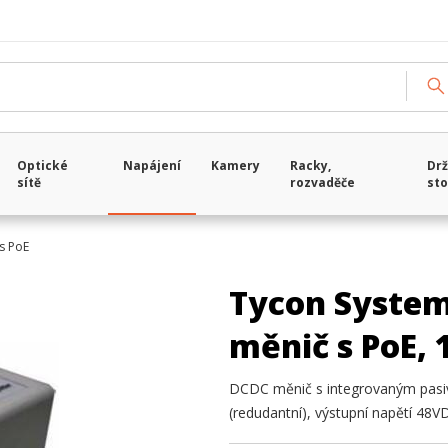
Optické
Napájení
Kamery
Racky,
Drž
sítě
rozvaděče
sto
s PoE
Tycon System
měnič s PoE,
DCDC měnič s integrovaným pasiv
(redudantní), výstupní napětí 48