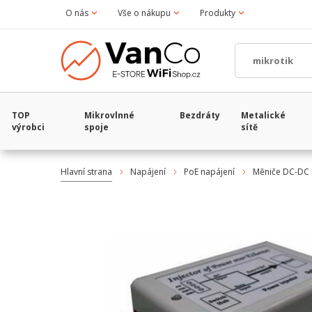
O nás
Vše o nákupu
Produkty
TOP
Mikrovlnné
Bezdráty
Metalické
výrobci
spoje
sítě
Hlavní strana
Napájení
PoE napájení
Měniče DC-DC 