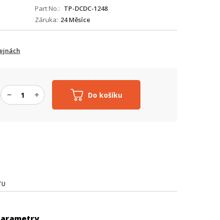
Part No.
TP-DCDC-1248
Záruka
24 Měsíce
ejnách
Do košíku
TU
Parametry