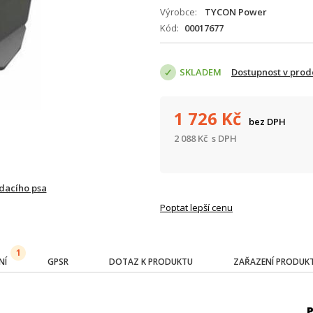
Výrobce
TYCON Power
Kód
00017677
SKLADEM
Dostupnost v prod
1 726
Kč
bez DPH
2 088
Kč
s DPH
ídacího psa
Poptat lepší cenu
1
NÍ
GPSR
DOTAZ K PRODUKTU
ZAŘAZENÍ PRODUK