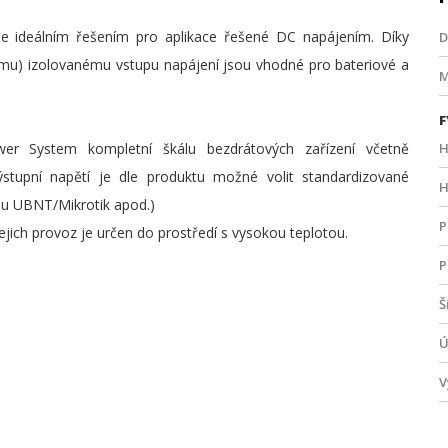
je ideálním řešením pro aplikace řešené DC napájením. Díky
D
u) izolovanému vstupu napájení jsou vhodné pro bateriové a
M
F
er System kompletní škálu bezdrátových zařízení včetně
H
stupní napětí je dle produktu možné volit standardizované
H
ypu UBNT/Mikrotik apod.)
P
ich provoz je určen do prostředí s vysokou teplotou.
P
Š
Ú
V
N