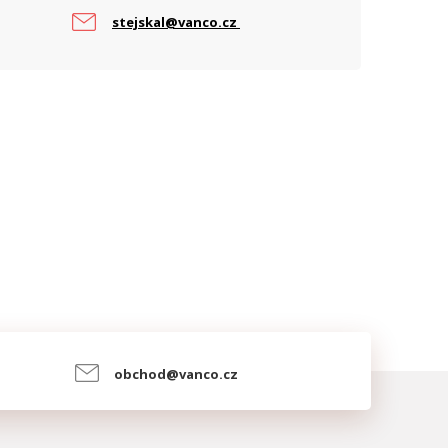
ARAMETRY POE
stejskal@vanco.cz
očet PoE portů
1
oE standard
Pasivní
obchod@vanco.cz