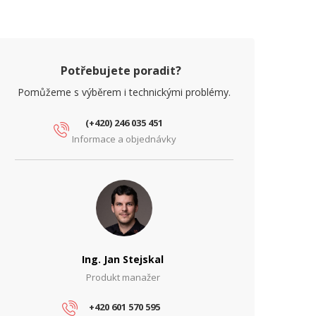
oE
Ano
yp zdroje
PoE
ARAMETRY ETHERNET
Potřebujete poradit?
íťové rozhraní (Mbps)
10/100
Pomůžeme s výběrem i technickými problémy.
ARAMETRY NAPÁJENÍ
(+420) 246 035 451
chrana proti podpětí
Ne
Informace a objednávky
chrana proti přepětí
Ano
chrana proti zkratu
Ano
stupní napětí (V)
12
ýstupní napětí (V)
48
Ing. Jan Stejskal
ýstupní proud (A)
0.5
Produkt manažer
ýstupní výkon (W)
24
+420 601 570 595