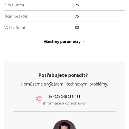
Šířka (mm)
75
Účinnost (%)
75
Výška (mm)
38
NAPÁJENÍ
Všechny parametry
PoE
Ano
Typ zdroje
PoE
PARAMETRY ETHERNET
Potřebujete poradit?
Síťové rozhraní (Mbps)
10/100/1000, 1000
Pomůžeme s výběrem i technickými problémy.
PARAMETRY NAPÁJENÍ
(+420) 246 035 451
Ochrana proti podpětí
Ne
Informace a objednávky
Ochrana proti přepětí
Ano
Ochrana proti zkratu
Ano