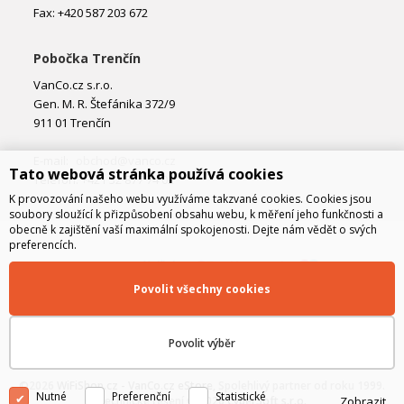
Fax: +420 587 203 672
Pobočka Trenčín
VanCo.cz s.r.o.
Gen. M. R. Štefánika 372/9
911 01 Trenčín
E-mail:
obchod@vanco.cz
Tato webová stránka používá cookies
Telefon: +421 32 877 74 02
K provozování našeho webu využíváme takzvané cookies. Cookies jsou
soubory sloužící k přizpůsobení obsahu webu, k měření jeho funkčnosti a
obecně k zajištění vaší maximální spokojenosti. Dejte nám vědět o svých
preferencích.
Povolit všechny cookies
Povolit výběr
©2026
WiFiShop.cz - VanCo.cz eStore
, Spolehlivý partner od roku 1999.
Nutné
Preferenční
Statistické
Zobrazit
Technické řešení © 2026
CyberSoft s.r.o.