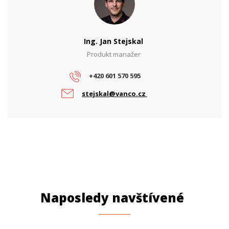
Vstupní napětí (V)
12
Výstupní napětí (V)
56
Ing. Jan Stejskal
Výstupní proud (A)
0.9
Produkt manažer
Výstupní výkon (W)
50
+420 601 570 595
PARAMETRY POE
stejskal@vanco.cz
Počet PoE portů
1
PoE standard
Pasivní
Naposledy navštívené