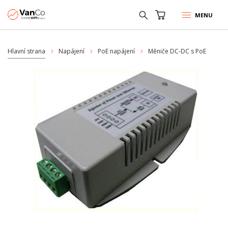
MENU
Hlavní strana
Napájení
PoE napájení
Měniče DC-DC s PoE