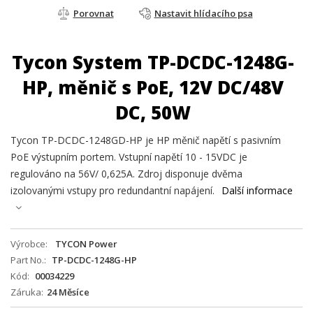
Porovnat
Nastavit hlídacího psa
Tycon System TP-DCDC-1248G-
HP, měnič s PoE, 12V DC/48V
DC, 50W
Tycon TP-DCDC-1248GD-HP je HP měnič napětí s pasivním
PoE výstupním portem. Vstupní napětí 10 - 15VDC je
regulováno na 56V/ 0,625A. Zdroj disponuje dvěma
izolovanými vstupy pro redundantní napájení.
Další informace
Výrobce
TYCON Power
Part No.
TP-DCDC-1248G-HP
Kód
00034229
Záruka
24 Měsíce