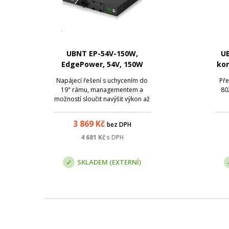
UBNT EP-54V-150W,
UB
EdgePower, 54V, 150W
kon
Napájecí řešení s uchycením do
Pře
19" rámu, managementem a
80
možností sloučit navýšit výkon až
na 300W.
3 869
Kč
bez DPH
4 681
Kč
s DPH
SKLADEM (EXTERNÍ)