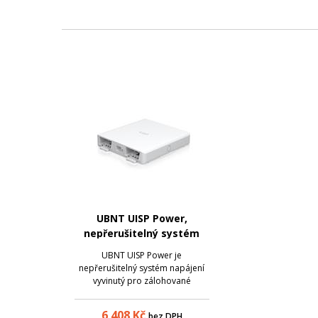
UBNT UISP Power,
nepřerušitelný systém
napájení
UBNT UISP Power je
nepřerušitelný systém napájení
vyvinutý pro zálohované
napájení dalších produktů ze
série UISP, která zahrnuje routery
6 408
Kč
bez DPH