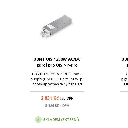
UBNT UISP 250W AC/DC
UB
zdroj pro UISP-P-Pro
g
UBNT UISP 250W AC/DC Power
V
Supply (UACC-PSU-27V-250W) je
giga
hot-swap vyměnitelný napájecí
s 
zdroj pro systém
nepřerušovaného napájení UISP-
max
2 831
Kč
bez DPH
P-Pro. Při výstupním napětí 27 V a
výst
maximálním proudovém zatížení
je
3 426
Kč
s DPH
9.3 A poskytuje výstupní výkon
250 W.
SKLADEM (EXTERNÍ)