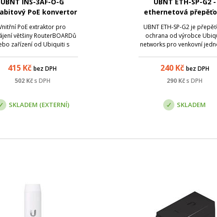
UBNT INS-3AF-O-G
UBNT ETH-SP-G2 -
abitový PoE konvertor
ethernetová přepěť
02.3af/24V - venkovní
ochrana
Vnitřní PoE extraktor pro
UBNT ETH-SP-G2 je přepěť
ájení většiny RouterBOARDů
ochrana od výrobce Ubiqu
ebo zařízení od Ubiquiti s
networks pro venkovní jedn
abitovým portem. Jedná se o
Jedná se o účinnou ochra
vodník z aktivního napájení
zařízení (včetně PoE napáj
415
Kč
240
Kč
bez DPH
bez DPH
načeného jako 802.3af na
zařízení) s rychlostí připojen
vní PoE 24V/0,5A s maximální
Gbps , které umožní
502
Kč
s DPH
290
Kč
s DPH
átěží 12W br>; Parametry:
přesměrovat škodlivé
Název; Hodnota; Pro...
elektrostatické výboje a př
SKLADEM (EXTERNÍ)
SKLADEM