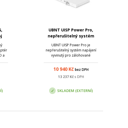
,
UBNT UISP Power Pro,
j
nepřerušitelný systém
napájení
ný
UBNT UISP Power Pro je
aptér
nepřerušitelný systém napájení
D a
vyvinutý pro zálohované
a
napájení dalších produktů ze
ální
série UISP, která zahrnuje routery
10 940
Kč
bez DPH
aptér
a switche. Napájecí výkon
ech
zařízení dosahuje 240 W nebo
13 237
Kč
s DPH
u
480 W (podle počtu adaptérů).
Í)
SKLADEM (EXTERNÍ)