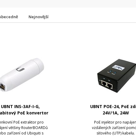
Abecedně
Nejnovější
UBNT INS-3AF-I-G,
UBNT POE-24, PoE zd
abitový PoE konvertor
24V/1A, 24W
802.3af/24V
enkovní PoE extraktor pro
PoE injektor pro napájen
ájení většiny RouterBOARDů
vzdálených zařízení pomo
ebo zařízení od Ubiquiti s
síťového (UTP) kabelu.