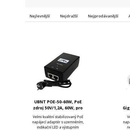
Nejlevnější
Nejdražší
Nejprodávanější
UBNT POE-50-60W, PoE
zdroj 50V/1,2A, 60W, pro
Gig
AirFiber
Velmi kvalitní stabilizovaný PoE
V
napájecí adaptér s uzemněním,
nap
indikační LED a výstupním
n