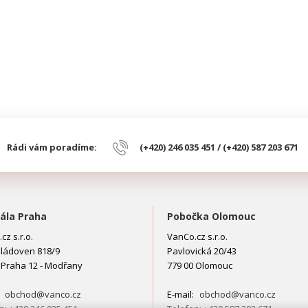
Rádi vám poradíme:
(+420) 246 035 451 / (+420) 587 203 671
ála Praha
Pobočka Olomouc
cz s.r.o.
VanCo.cz s.r.o.
ládoven 818/9
Pavlovická 20/43
 Praha 12 - Modřany
779 00 Olomouc
:
obchod@vanco.cz
E-mail:
obchod@vanco.cz