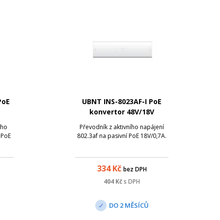
PoE
UBNT INS-8023AF-I PoE
konvertor 48V/18V
ího
Převodník z aktivního napájení
 PoE
802.3af na pasivní PoE 18V/0,7A.
334
Kč
bez DPH
404
Kč
s DPH
DO 2 MĚSÍCŮ