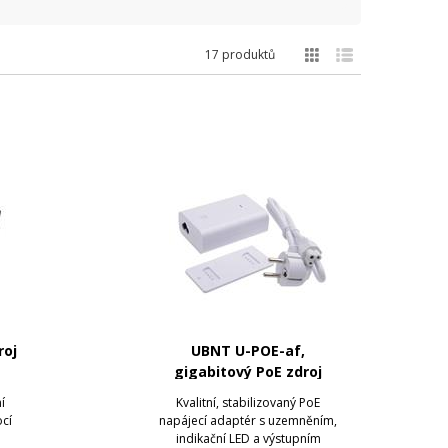
17 produktů
roj
UBNT U-POE-af,
gigabitový PoE zdroj
48V/0.3A, 15W
í
Kvalitní, stabilizovaný PoE
cí
napájecí adaptér s uzemněním,
indikační LED a výstupním