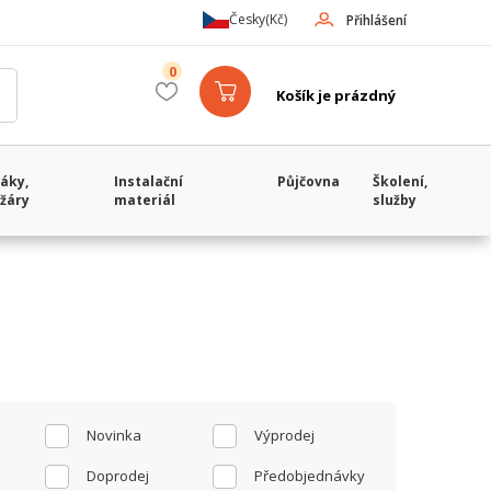
Česky
(Kč)
Přihlášení
0
Košík je prázdný
áky,
Instalační
Půjčovna
Školení,
žáry
materiál
služby
Novinka
Výprodej
Doprodej
Předobjednávky