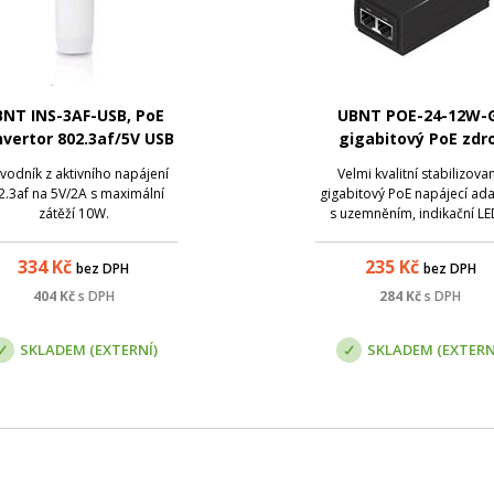
NT INS-3AF-USB, PoE
UBNT POE-24-12W-G
vertor 802.3af/5V USB
gigabitový PoE zdro
24V/0,5A, 12W
vodník z aktivního napájení
Velmi kvalitní stabilizova
2.3af na 5V/2A s maximální
gigabitový PoE napájecí ad
zátěží 10W.
s uzemněním, indikační LE
výstupním napětím 24 V 
max.proudem 0,5 A. Maxim
334
Kč
235
Kč
bez DPH
bez DPH
výstupní výkon je 12 W. Ad
je vhodný pro napájení vš
404
Kč
s DPH
284
Kč
s DPH
přístrojů, které ke svém
provozu vyžadují pasi...
SKLADEM (EXTERNÍ)
SKLADEM (EXTERN