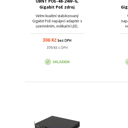
UBNT POE-48-24W-G,
Gigabit PoE zdroj
Gig
48V/0,5A, 24W
8
Velmi kvalitní stabilizovaný
Gigabit PoE napájecí adaptér s
nap
uzemněním, indikační LED,
n
výstupním napětím 48V a
gig
max.proudem 0,5A. Maximální
pře
306
Kč
bez DPH
výstupní výkon je 24W. Součástí
oz
balení je napájecí 3-pinový kabel.
pasi
370
Kč
s DPH
Parametry: Název; Hodnota;
z
Gigabit LAN: Ano; Hl...
SKLADEM