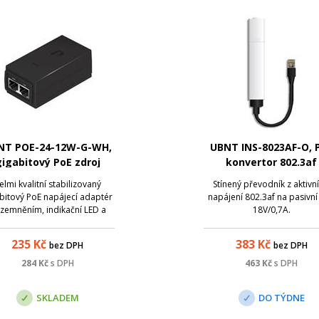
NT POE-24-12W-G-WH,
UBNT INS-8023AF-O, 
igabitový PoE zdroj
konvertor 802.3af
24V/0,5A, 12W
48V/18V, 12W
elmi kvalitní stabilizovaný
Stínený převodník z aktivn
bitový PoE napájecí adaptér
napájení 802.3af na pasivní
uzemněním, indikační LED a
18V/0,7A.
výstupním napětím 24 V a
.proudem 0,5 A. Maximální
235
Kč
383
Kč
bez DPH
bez DPH
upní výkon je 12 W. Adaptér
 vhodný pro napájení všech
284
Kč
s DPH
463
Kč
s DPH
přístrojů, které ke svému
provozu vyžadují pasi...
SKLADEM
DO TÝDNE