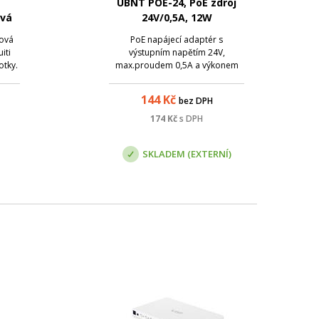
UBNT POE-24, PoE zdroj
ová
24V/0,5A, 12W
ová
PoE napájecí adaptér s
iti
výstupním napětím 24V,
otky.
max.proudem 0,5A a výkonem
nu
max. 12W.
ených
144
Kč
bez DPH
í až 1
174
Kč
s DPH
...
SKLADEM (EXTERNÍ)