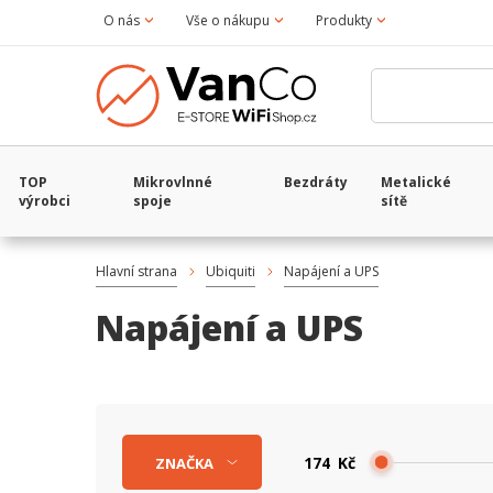
O nás
Vše o nákupu
Produkty
TOP
Mikrovlnné
Bezdráty
Metalické
výrobci
spoje
sítě
Hlavní strana
Ubiquiti
Napájení a UPS
Napájení a UPS
Kč
ZNAČKA