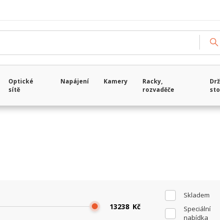
Načítám data...
Optické
Napájení
Kamery
Racky,
Drž
sítě
rozvaděče
sto
Skladem
Kč
Speciální
nabídka