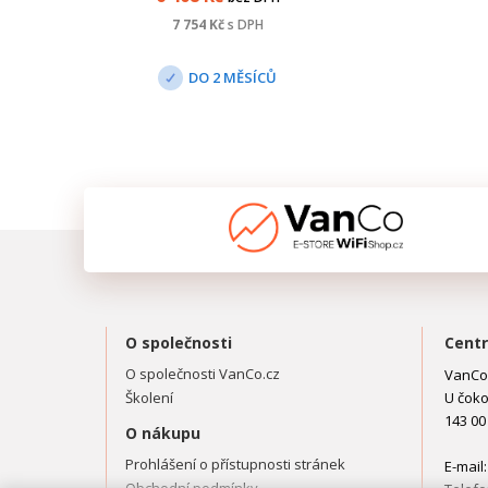
a switche. Napájecí výkon
zařízení dosahuje 100 W nebo
7 754
Kč
s DPH
200 W (podle počtu adaptérů).
DO 2 MĚSÍCŮ
O společnosti
Centr
O společnosti VanCo.cz
VanCo.
Školení
U čoko
143 00
O nákupu
Prohlášení o přístupnosti stránek
E-mail
Obchodní podmínky