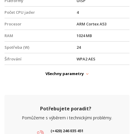
Platformy
UISP
Počet CPU jader
4
Procesor
ARM Cortex A53
RAM
1024 MB
Spotřeba (W)
24
Šifrování
WPA2 AES
GPS modul, Bluetooth,
Vlastnosti
Všechny parametry
Radom
XPIC
Ne
FYZICKÉ PARAMETRY
Potřebujete poradit?
Hloubka (mm)
383
Pomůžeme s výběrem i technickými problémy.
Hmotnost (kg)
13
(+420) 246 035 451
Počet LAN portů
2