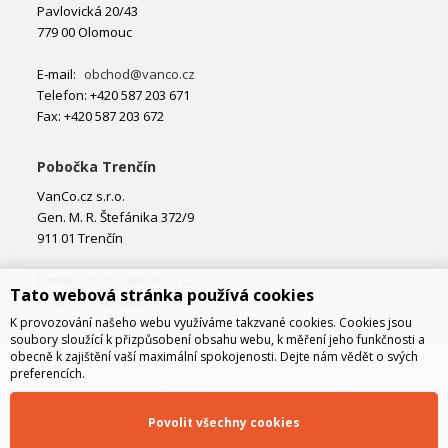
Pavlovická 20/43
779 00 Olomouc
E-mail:
obchod@vanco.cz
Telefon: +420 587 203 671
Fax: +420 587 203 672
Pobočka Trenčín
VanCo.cz s.r.o.
Gen. M. R. Štefánika 372/9
911 01 Trenčín
E-mail:
obchod@vanco.cz
Tato webová stránka používá cookies
Telefon: +421 32 877 74 02
K provozování našeho webu využíváme takzvané cookies. Cookies jsou
soubory sloužící k přizpůsobení obsahu webu, k měření jeho funkčnosti a
obecně k zajištění vaší maximální spokojenosti. Dejte nám vědět o svých
preferencích.
Povolit všechny cookies