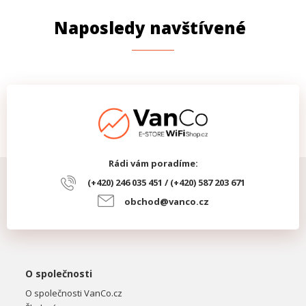
Naposledy navštívené
Počet SFP+ (10G) portů
1
Rychlost LAN portů
10 Gbps
Síťové rozhraní (Mbps)
10/100/1000/10000
PARAMETRY NAPÁJENÍ
Napájení
PoE
PARAMETRY OPTIKA
Rádi vám poradíme:
Optické rozhraní
1/10 Gbps
(+420) 246 035 451 / (+420) 587 203 671
obchod@vanco.cz
O společnosti
O společnosti VanCo.cz