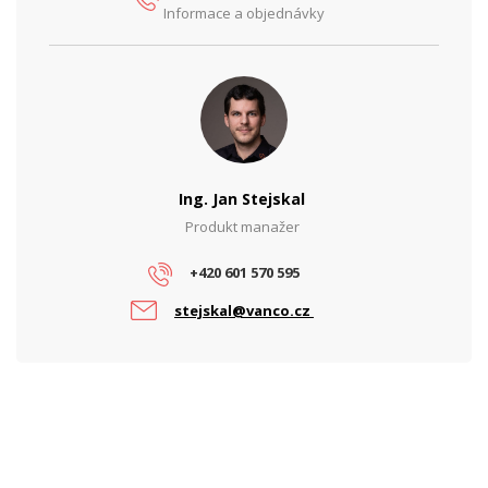
Informace a objednávky
Provedení
Venkovní, Na stožár
Provozní teplota
-40° až + 55°C
Šířka (mm)
664
Výška (mm)
779
Ing. Jan Stejskal
PARAMETRY BEZDRÁT
Produkt manažer
Frekvence
5 GHz, 60 GHz
+420 601 570 595
Operační mód
Point-to-point
stejskal@vanco.cz
Přenosová rychlost WiFi - 5 GHz
866
(Mbps)
Přenosová rychlost WiFi - 60 GHz
2500
(Mbps)
PARAMETRY ETHERNET
Počet RJ45 portů
1