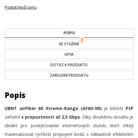
Poptat lepší cenu
POPIS
2
KE STAŽENÍ
GPSR
DOTAZ K PRODUKTU
ZAŘAZENÍ PRODUKTU
Popis
UBNT airFiber 60 Xtreme-Range (AF60-XR)
je 60GHz
PtP
zařízení
s propustností až 2,5 Gbps
. Díky dlouhému dosahu je
ideální pro poskytovatele internetových služeb, kteří chtějí
maximalizovat rychlost propojení bodů s nákladově efektivním