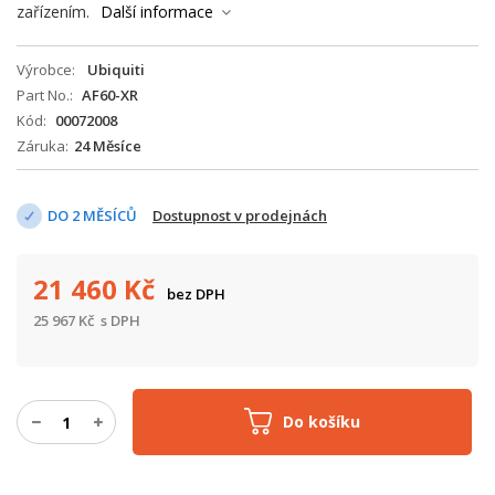
zařízením.
Další informace
Výrobce
Ubiquiti
Part No.
AF60-XR
Kód
00072008
Záruka
24 Měsíce
DO 2 MĚSÍCŮ
Dostupnost v prodejnách
21 460
Kč
bez DPH
25 967
Kč
s DPH
Do košíku