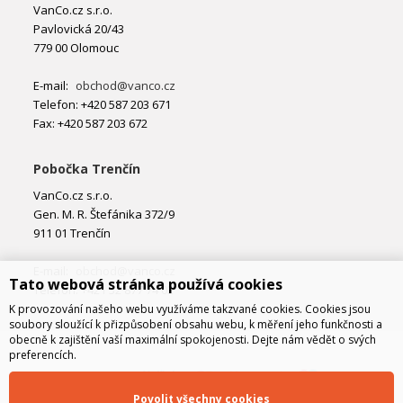
VanCo.cz s.r.o.
Pavlovická 20/43
779 00 Olomouc
E-mail:
obchod@vanco.cz
Telefon: +420 587 203 671
Fax: +420 587 203 672
Pobočka Trenčín
VanCo.cz s.r.o.
Gen. M. R. Štefánika 372/9
911 01 Trenčín
E-mail:
obchod@vanco.cz
Tato webová stránka používá cookies
Telefon: +421 32 877 74 02
K provozování našeho webu využíváme takzvané cookies. Cookies jsou
soubory sloužící k přizpůsobení obsahu webu, k měření jeho funkčnosti a
obecně k zajištění vaší maximální spokojenosti. Dejte nám vědět o svých
preferencích.
Povolit všechny cookies