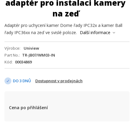
adaptér pro instalaci kamery
na zeď
Adaptér pro uchycení kamer Dome řady IPC32x a kamer Ball
řady IPC36xx na zeď ve svislé poloze.
Další informace
Výrobce
Uniview
Part No.
TR-JB07/WM03-IN
Kód
00034869
DO 3 DNŮ
Dostupnost v prodejnách
Cena po přihlášení