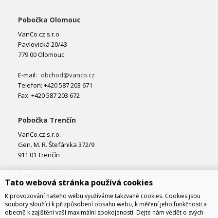
Pobočka Olomouc
VanCo.cz s.r.o.
Pavlovická 20/43
779 00 Olomouc
E-mail:
obchod@vanco.cz
Telefon: +420 587 203 671
Fax: +420 587 203 672
Pobočka Trenčín
VanCo.cz s.r.o.
Gen. M. R. Štefánika 372/9
911 01 Trenčín
E-mail:
obchod@vanco.cz
Tato webová stránka používá cookies
Telefon: +421 32 877 74 02
K provozování našeho webu využíváme takzvané cookies. Cookies jsou
soubory sloužící k přizpůsobení obsahu webu, k měření jeho funkčnosti a
obecně k zajištění vaší maximální spokojenosti. Dejte nám vědět o svých