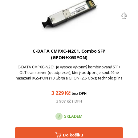
C-DATA CMPXC-N2C1, Combo SFP
(GPON+XGSPON)
C-DATA CMPXC-N2C1 je vysoce výkonný kombinovaný SFP+
OLT transceiver (quadplexer), který podporuje souběžné
nasazení XGS-PON (10 Gb/s) a GPON (2,5 Gb/s) technologií na
jediném vlákně pomocí CWDM (Coarse Wavelength Division
Multiplexing). Umožňuje simul...
3 229
Kč
bez DPH
3 907
Kč
s DPH
SKLADEM
Do košíku