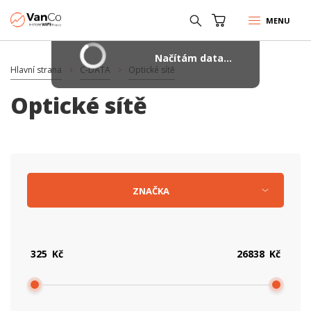
MENU
Načítám data...
Hlavní strana
C-DATA
Optické sítě
Optické sítě
ZNAČKA
Kč
Kč