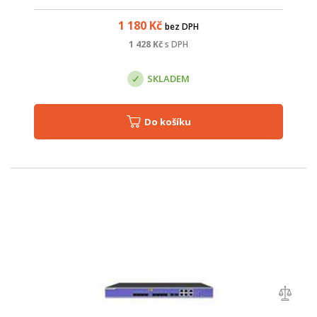
přenosovou rychlostí 10 Gb/s down / 10 Gb/s up . Díky
konstrukci s 10 GbE LAN por...
1 180
Kč
bez DPH
1 428
Kč
s DPH
SKLADEM
Do košíku