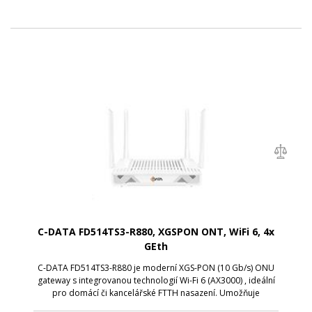
C-DATA FD514TS3-R880, XGSPON ONT, WiFi 6, 4x
GEth
C-DATA FD514TS3-R880 je moderní XGS-PON (10 Gb/s) ONU
gateway s integrovanou technologií Wi-Fi 6 (AX3000) , ideální
pro domácí či kancelářské FTTH nasazení. Umožňuje
simultánní bezdrátový přístup přes 2,4 GHz i 5 GHz (celková