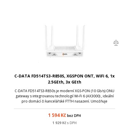
C-DATA FD514TS3-R850S, XGSPON ONT, WiFi 6, 1x
2.5GEth, 3x GEth
C-DATA FD514TS3-R850s je moderní XGS-PON (10 Gb/s) ONU
gateway s integrovanou technologií Wi-Fi 6 (AX3000) , ideální
pro domácí či kancelářské FTTH nasazení. Umožňuje
simultánní bezdrátový přístup přes 2,4 GHz i 5 GHz (celková
rychlost až 3000 Mbps ) a...
1 594
Kč
bez DPH
1 929
Kč
s DPH