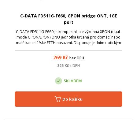
C-DATA FD511G-F660, GPON bridge ONT, 1GE
port
C-DATA FD511G-F660 je kompaktní, ale výkonná XPON (dual-
mode GPON/EPON) ONU jednotka určená pro domácí nebo
malé kancelářské FTTH nasazení. Disponuje jedním optickým
portem (GPON/EPON) a jedním gigabitovým Ethernetovým RJ-
45 portem, takže poskytuje mož...
269
Kč
bez DPH
325
Kč
s DPH
SKLADEM
Do košíku