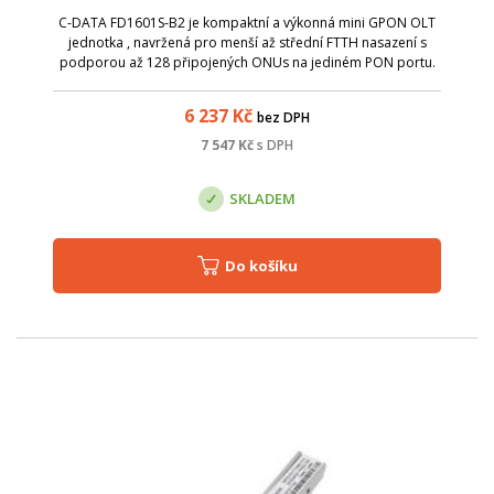
C-DATA FD1601S-B2 je kompaktní a výkonná mini GPON OLT
jednotka , navržená pro menší až střední FTTH nasazení s
podporou až 128 připojených ONUs na jediném PON portu.
Nabízí 1&times; GPON port , 2&times; gigabitové ethernetové
uplinky, 1&times; SFP+ up...
6 237
Kč
bez DPH
7 547
Kč
s DPH
SKLADEM
Do košíku