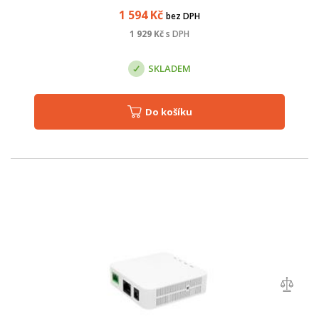
rychlost až 3000 Mbps ) a...
1 594
Kč
bez DPH
1 929
Kč
s DPH
SKLADEM
Do košíku