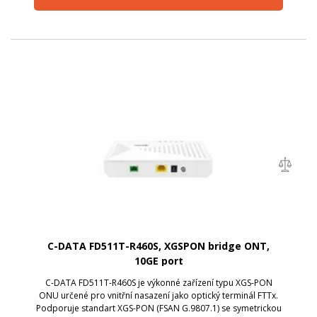
C-DATA FD511T-R460S, XGSPON bridge ONT,
10GE port
C-DATA FD511T-R460S je výkonné zařízení typu XGS-PON
ONU určené pro vnitřní nasazení jako optický terminál FTTx.
Podporuje standart XGS-PON (FSAN G.9807.1) se symetrickou