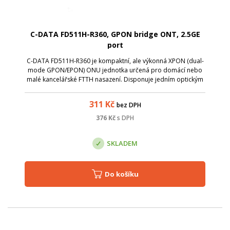
C-DATA FD511H-R360, GPON bridge ONT, 2.5GE
port
C-DATA FD511H-R360 je kompaktní, ale výkonná XPON (dual-
mode GPON/EPON) ONU jednotka určená pro domácí nebo
malé kancelářské FTTH nasazení. Disponuje jedním optickým
portem (GPON/EPON) a jedním 2,5GE RJ-45 portem , takže
poskytuje možnost vysokokapacit...
311
Kč
bez DPH
376
Kč
s DPH
SKLADEM
Do košíku