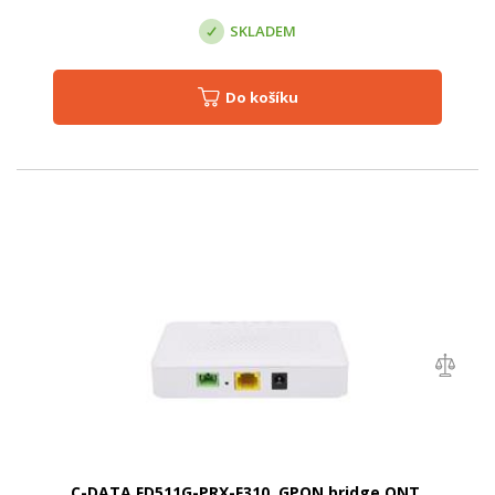
SKLADEM
Do košíku
C-DATA FD511G-PRX-F310, GPON bridge ONT,