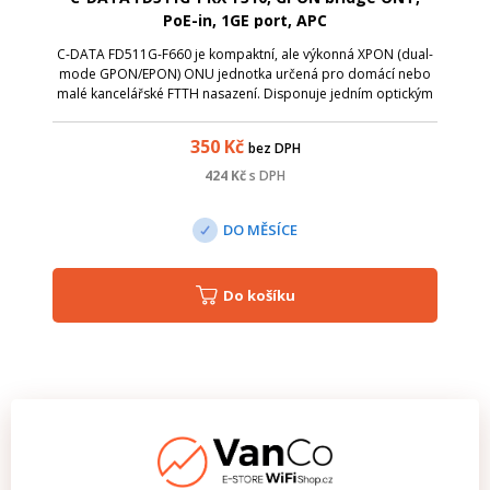
PoE-in, 1GE port, APC
C-DATA FD511G-F660 je kompaktní, ale výkonná XPON (dual-
mode GPON/EPON) ONU jednotka určená pro domácí nebo
malé kancelářské FTTH nasazení. Disponuje jedním optickým
portem (GPON/EPON) a jedním gigabitovým Ethernetovým RJ-
45 portem, takže poskytuje mož...
350
Kč
bez DPH
424
Kč
s DPH
DO MĚSÍCE
Do košíku