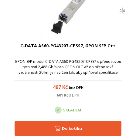
C-DATA AS60-PG43207-CPSS7, GPON SFP C++
GPON SFP modul C-DATA AS60-PG43207-CPSS7 s přenosovou
rychlostí 2,488 Gb/s pro GPON OLT až do přenosové
vzdálenosti 20 km je navržen tak, aby splňoval specifikace
ITU-TG.984.2 třídy C++. Rozhraní SC/UPC. ? Vysílač DFB v
kontinuálním režimu 1490nm, 2,48...
497
Kč
bez DPH
601
Kč
s DPH
SKLADEM
Do košíku