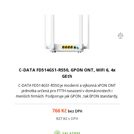
C-DATA FD514GS1-R550, GPON ONT, WiFi 6, 4x
GEth
C-DATA FD514GS1-R550 je moderní a výkonná xPON ONT
jednotka určená pro FTTH nasazení v domácnostech i
menších firmách. Podporuje jak GPON , tak EPON standardy,
což zajišťuje širokou kompatibilitu s OLT různých výrobců.
Díky integrované WiFi 6 (802.11ax...
766
Kč
bez DPH
927
Kč
s DPH
SKLADEM