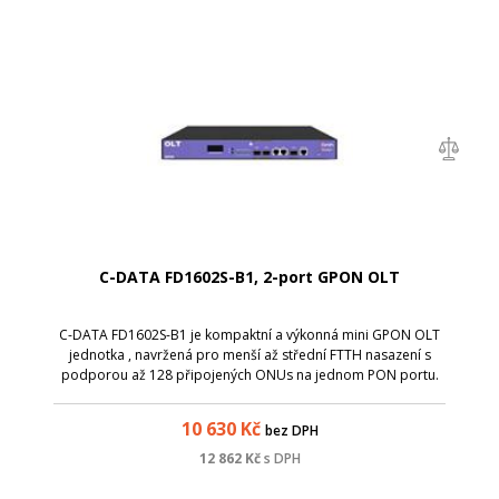
C-DATA FD1602S-B1, 2-port GPON OLT
C-DATA FD1602S-B1 je kompaktní a výkonná mini GPON OLT
jednotka , navržená pro menší až střední FTTH nasazení s
podporou až 128 připojených ONUs na jednom PON portu.
Nabízí 2&times; GPON port , 2&times; gigabitové ethernetové
uplinky, 1&times; SFP+ upl...
10 630
Kč
bez DPH
12 862
Kč
s DPH