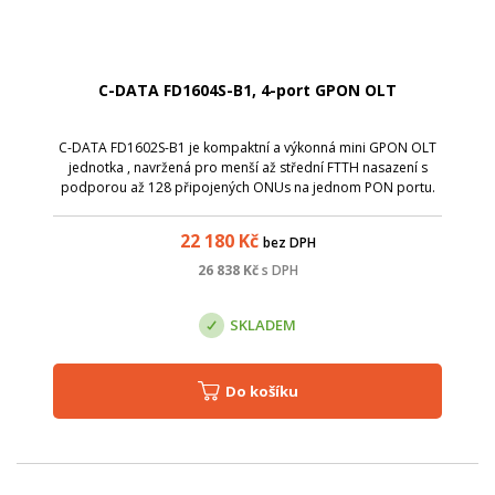
C-DATA FD1604S-B1, 4-port GPON OLT
C-DATA FD1602S-B1 je kompaktní a výkonná mini GPON OLT
jednotka , navržená pro menší až střední FTTH nasazení s
podporou až 128 připojených ONUs na jednom PON portu.
Nabízí 4&times; GPON port , 2&times; gigabitové ethernetové
uplinky, 1&times; SFP+ upl...
22 180
Kč
bez DPH
26 838
Kč
s DPH
SKLADEM
Do košíku