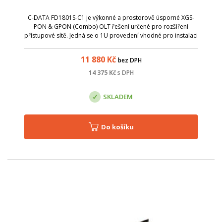
C-DATA FD1801S-C1 je výkonné a prostorově úsporné XGS-
PON & GPON (Combo) OLT řešení určené pro rozšíření
přístupové sítě. Jedná se o 1U provedení vhodné pro instalaci
do racku v serverových místnostech a kompaktních
serverových prostorech. Jednotka nab...
11 880
Kč
bez DPH
14 375
Kč
s DPH
SKLADEM
Do košíku