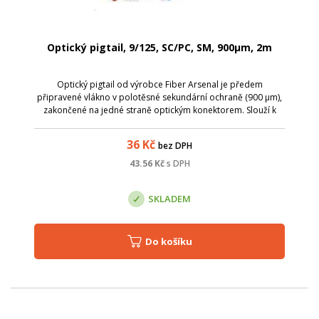
Optický pigtail, 9/125, SC/PC, SM, 900µm, 2m
Optický pigtail od výrobce Fiber Arsenal je předem
připravené vlákno v polotěsné sekundární ochraně (900 µm),
zakončené na jedné straně optickým konektorem. Slouží k
ukončení optického kabelu v optickém rozvaděči, kde lze
spojování jednotlivých vláken ...
36
Kč
bez DPH
43.56
Kč
s DPH
SKLADEM
Do košíku