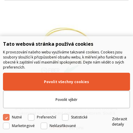
Tato webová stránka používá cookies
K provozování našeho webu využíváme takzvané cookies. Cookies jsou
soubory sloužící k přizpůsobení obsahu webu, k měření jeho funkčnosti a
obecně k zajištění vaší maximální spokojenosti. Dejte nám vědět o svých
preferencích.
Povolit všechny cookies
Optický pigtail, 9/125, LC/APC, SM, 900µm, 2m
Povolit výběr
Optický pigtail od výrobce Fiber Arsenal je předem
připravené vlákno v polotěsné sekundární ochraně (900 µm),
zakončené na jedné straně optickým konektorem. Slouží k
Nutné
Preferenční
Statistické
Zobrazit
ukončení optického kabelu v optickém rozvaděči, kde lze
detaily
spojování jednotlivých vláken ...
Marketingové
Neklasifikované
38.50
Kč
bez DPH