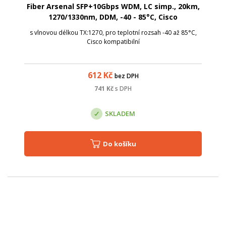
Fiber Arsenal SFP+10Gbps WDM, LC simp., 20km,
1270/1330nm, DDM, -40 - 85°C, Cisco
s vlnovou délkou TX:1270, pro teplotní rozsah -40 až 85°C,
Cisco kompatibilní
612
Kč
bez DPH
741
Kč
s DPH
SKLADEM
Do košíku