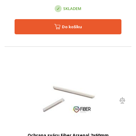
SKLADEM
Do košíku
Ochrana sváru Fiber Arsenal 2x60mm