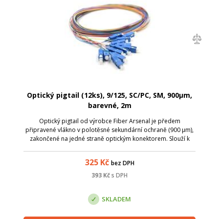
Optický pigtail (12ks), 9/125, SC/PC, SM, 900µm,
barevné, 2m
Optický pigtail od výrobce Fiber Arsenal je předem
připravené vlákno v polotěsné sekundární ochraně (900 µm),
zakončené na jedné straně optickým konektorem. Slouží k
ukončení optického kabelu v optickém rozvaděči, kde lze
spojování jednotlivých vláken ...
325
Kč
bez DPH
393
Kč
s DPH
SKLADEM