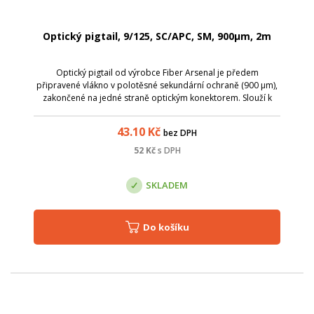
Optický pigtail, 9/125, SC/APC, SM, 900µm, 2m
Optický pigtail od výrobce Fiber Arsenal je předem
připravené vlákno v polotěsné sekundární ochraně (900 µm),
zakončené na jedné straně optickým konektorem. Slouží k
ukončení optického kabelu v optickém rozvaděči, kde lze
spojování jednotlivých vláken ...
43.10
Kč
bez DPH
52
Kč
s DPH
SKLADEM
Do košíku