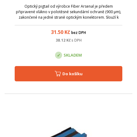
Optický pigtail od výrobce Fiber Arsenal je předem
připravené vlákno v polotěsné sekundární ochraně (900 µm),
zakončené na jedné straně optickým konektorem. Slouží k
ukončení optického kabelu v optickém rozvaděči, kde lze
spojování jednotlivých vláken ...
31.50
Kč
bez DPH
38.12
Kč
s DPH
SKLADEM
Do košíku