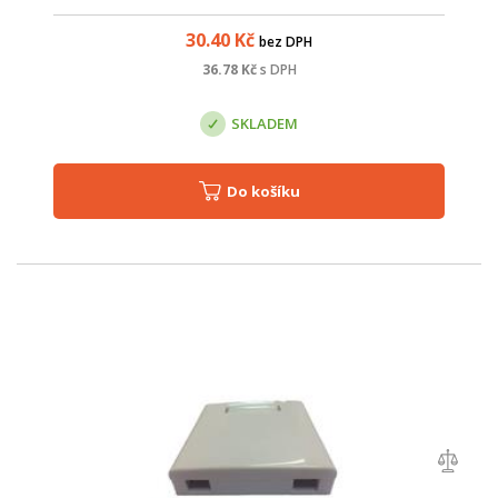
ukončení optického kabelu v optickém rozvaděči, kde lze
spojování jednotlivých vláken ...
30.40
Kč
bez DPH
36.78
Kč
s DPH
SKLADEM
Do košíku