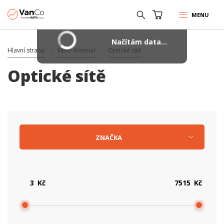
MENU
Načítám data...
Hlavní strana
Fiber Arsenal
Optické sítě
Optické sítě
ZNAČKA
Kč
Kč