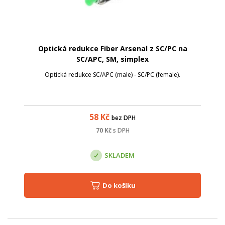
Optická redukce Fiber Arsenal z SC/PC na
SC/APC, SM, simplex
Optická redukce SC/APC (male) - SC/PC (female).
58
Kč
bez DPH
70
Kč
s DPH
SKLADEM
Do košíku