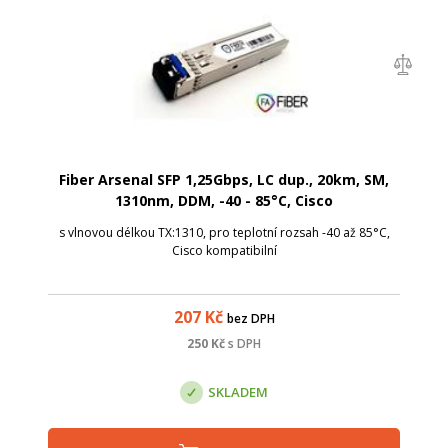
Fiber Arsenal SFP 1,25Gbps, LC dup., 20km, SM,
1310nm, DDM, -40 - 85°C, Cisco
s vlnovou délkou TX:1310, pro teplotní rozsah -40 až 85°C,
Cisco kompatibilní
207
Kč
bez DPH
250
Kč
s DPH
SKLADEM