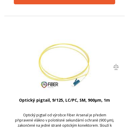
Optický pigtail, 9/125, LC/PC, SM, 900µm, 1m
Optický pigtail od výrobce Fiber Arsenal je předem
připravené vlákno v polotěsné sekundární ochraně (900 µm),
zakončené na jedné straně optickým konektorem. Slouží k