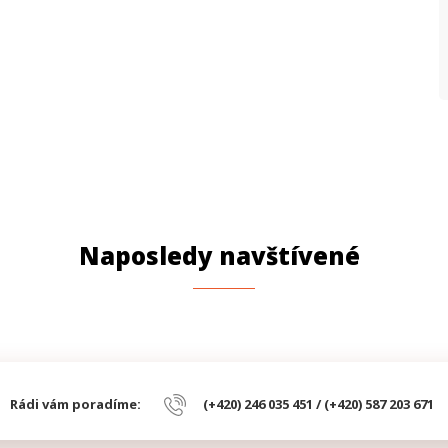
P
P
F
M
M
O
Naposledy navštívené
P
(
P
(
T
Rádi vám poradíme:
(+420) 246 035 451 / (+420) 587 203 671
W