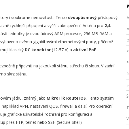
ostory i soukromé nemovitosti. Tento
dvoupásmový
přístupový
M
razně rychlejší připojení a vyšší zabezpečení. Anténa pro
2,4
M
částí jednotky je dvoujádrový ARM procesor, 256 MB RAM a
O
 je vybaveno dvěma gigabitovými ethernetovými porty, přičemž
rnují klasický
DC konektor
(12-57 V) a
aktivní PoE
P
P
zpečně připevnit na jakoukoli stěnu, střechu či sloup. V zadní
ímo skrz stěnu.
S
Š
nuxovém jádru, známý jako
MikroTik RouterOS
. Tento systém
je například VPN, nastavení QOS, firewall a další. Pro operační
T
e grafické uživatelské rozhraní pro konfiguraci a
V
tup přes FTP, telnet nebo SSH (Secure Shell).