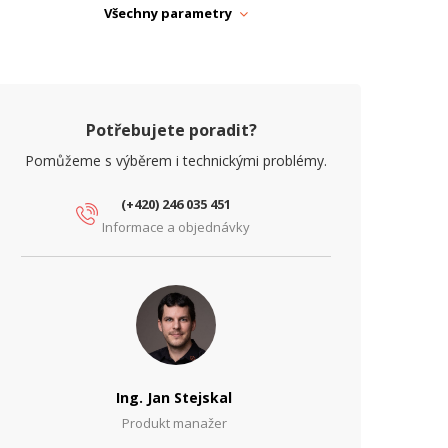
yzařovací úhel horizontální (°)
60
Všechny parametry
yzařovací úhel vertikální (°)
60
isk antény (dBi)
7
YZICKÉ PARAMETRY
Potřebujete poradit?
loubka (mm)
30
Pomůžeme s výběrem i technickými problémy.
motnost (kg)
0.8
(+420) 246 035 451
Informace a objednávky
Venkovní, Na zeď, Na
rovedení
stožár
rovozní teplota
-40° až +70°C
ířka (mm)
85
ýška (mm)
185
Ing. Jan Stejskal
APÁJENÍ
Produkt manažer
očet PoE In portů
1