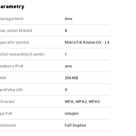
Parametry
anagement
Ano
ax. počet klientů
8
perační systém
MikroTik RouterOS - L4
očet vestavěných antén
1
odpora IPv6
ano
RAM
256 MB
potřeba (W)
9
ifrování
WPA, WPA2, WPA3
yp PoE
vstupní
lastnosti
Full Duplex