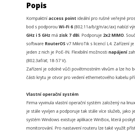
Popis
Kompaktní
access point
ideální pro rušné veřejné pr
bod s podporou
Wi-Fi 6
(802.11a/b/g/n/ac/ax) nabízí vý
GHz i 5 GHz
má
zisk 7 dBi
. Podporuje
2x2 MIMO
. Sou
software
RouterOS
v7 MikroTik s licencí L4. Zařízení
jeden z nich je PoE-IN. Flexibilní možnosti
napájení
zah
(802.3af/at; 18-57 V).
Zařízení je odolné vůči povětrnostním vlivům a lze ho be
části krytu je otvor pro vedení ethernetového kabelu př
Vlastní operační systém
Firma vyvinula vlastní operační systém založený na li
je stále vyvíjen a podporuje tak stále více služeb, jako 
systém Windows existuje aplikace WinBox, která poskytuj
monitorování. Pro nastavení routeru lze také využít přís