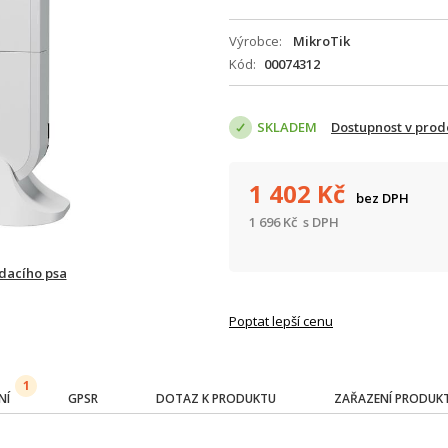
Výrobce
MikroTik
Kód
00074312
SKLADEM
Dostupnost v prod
1 402
Kč
bez DPH
1 696
Kč
s DPH
ídacího psa
Poptat lepší cenu
1
NÍ
GPSR
DOTAZ K PRODUKTU
ZAŘAZENÍ PRODUK