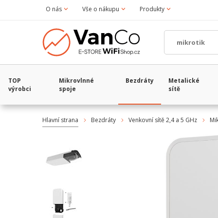
O nás
Vše o nákupu
Produkty
TOP
Mikrovlnné
Bezdráty
Metalické
výrobci
spoje
sítě
Hlavní strana
Bezdráty
Venkovní sítě 2,4 a 5 GHz
Mi