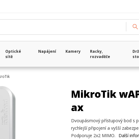
Optické
Napájení
Kamery
Racky,
Drž
sítě
rozvaděče
sto
kroTik
MikroTik wA
ax
Dvoupásmový přístupový bod s pod
rychlejší připojení a vyšší zabezp
Podporuje 2x2 MIMO.
Další inf