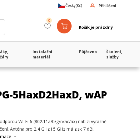
Česky
(Kč)
Přihlášení
0
Košík je prázdný
áky,
Instalační
Půjčovna
Školení,
žáry
materiál
služby
PG-5HaxD2HaxD, wAP
porou Wi-Fi 6 (802.11a/b/g/n/ac/ax) nabízí výrazně
ečení. Anténa pro 2,4 GHz i 5 GHz má zisk 7 dBi.
ormace