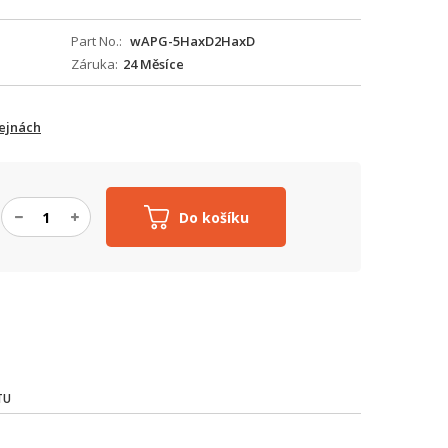
Part No.
wAPG-5HaxD2HaxD
Záruka
24 Měsíce
ejnách
Do košíku
TU