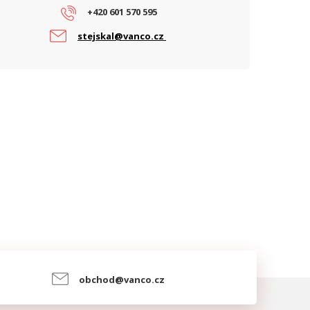
+420 601 570 595
očet PoE Out portů
0
stejskal@vanco.cz
ARAMETRY BEZDRÁT
rekvence
2,4 GHz + 5 GHz
IMO (2,4 GHz)
2x2
IMO (5 GHz)
2x2
perační mód
AP, Point-to-point
řenosová rychlost WiFi - 2.4 GHz
574
Mbps)
řenosová rychlost WiFi - 5 GHz
2402
Mbps)
yp antény
Všesměrová, Vestavěná
obchod@vanco.cz
iFi Standardy
WiFi 6 (802.11ax)