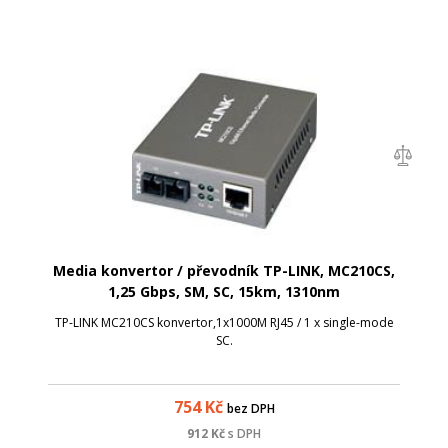
Media konvertor / převodník TP-LINK, MC210CS,
1,25 Gbps, SM, SC, 15km, 1310nm
TP-LINK MC210CS konvertor,1x1000M RJ45 / 1 x single-mode
SC.
754
Kč
bez DPH
912
Kč
s DPH