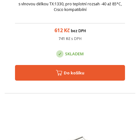
s vlnovou délkou TX:1330, pro teplotní rozsah -40 až 85°C,
Cisco kompatibilní
612
Kč
bez DPH
741
Kč
s DPH
SKLADEM
Do košíku