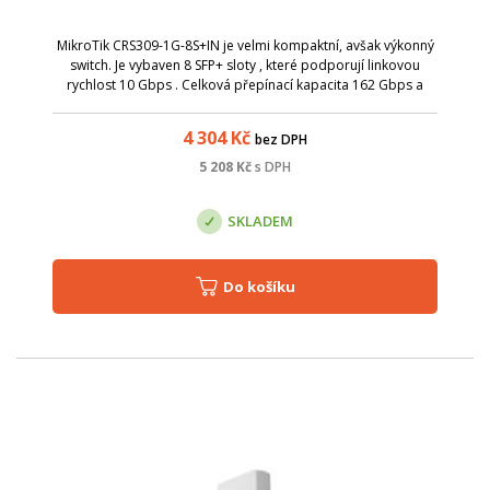
MikroTik CRS309-1G-8S+IN je velmi kompaktní, avšak výkonný
switch. Je vybaven 8 SFP+ sloty , které podporují linkovou
rychlost 10 Gbps . Celková přepínací kapacita 162 Gbps a
celková non-blocking propustnost 81 Gbps . Zařízení je
osazeno 800 MHz CPU a ...
4 304
Kč
bez DPH
5 208
Kč
s DPH
SKLADEM
Do košíku