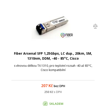
Fiber Arsenal SFP 1,25Gbps, LC dup., 20km, SM,
1310nm, DDM, -40 - 85°C, Cisco
s vlnovou délkou TX:1310, pro teplotní rozsah -40 až 85°C,
Cisco kompatibilní
207
Kč
bez DPH
250
Kč
s DPH
SKLADEM