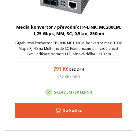
Media konvertor / převodníkTP-LINK, MC200CM,
1,25 Gbps, MM, SC, 0,5km, 850nm
Gigabitový konvertor TP-LINK MC100CM, konvertor mezi 1000
Mbps RJ-45 na Multi-mode SC Fiber, maximální vzdálenost
2km, indikace pomocí LED, vlnová délka 1310 nm
791
Kč
bez DPH
957
Kč
s DPH
SKLADEM (EXTERNÍ)
Do košíku