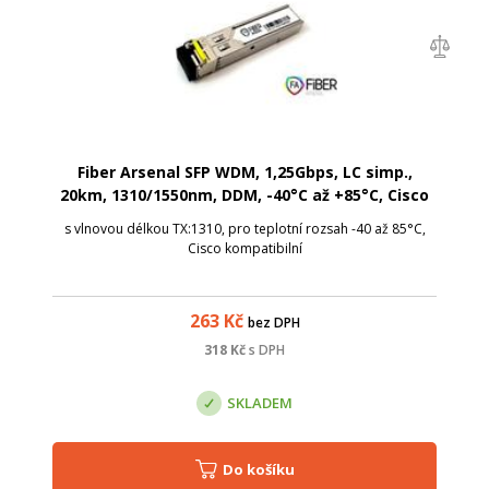
Fiber Arsenal SFP WDM, 1,25Gbps, LC simp.,
20km, 1310/1550nm, DDM, -40°C až +85°C, Cisco
s vlnovou délkou TX:1310, pro teplotní rozsah -40 až 85°C,
Cisco kompatibilní
263
Kč
bez DPH
318
Kč
s DPH
SKLADEM
Do košíku