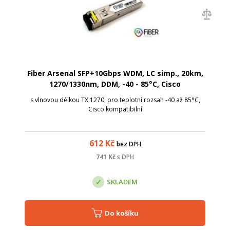
Fiber Arsenal SFP+10Gbps WDM, LC simp., 20km,
1270/1330nm, DDM, -40 - 85°C, Cisco
s vlnovou délkou TX:1270, pro teplotní rozsah -40 až 85°C,
Cisco kompatibilní
612
Kč
bez DPH
741
Kč
s DPH
SKLADEM
Do košíku