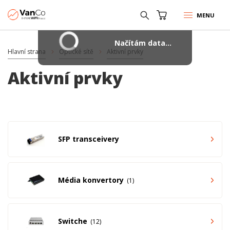
MENU
Načítám data...
Hlavní strana
Optické sítě
Aktivní prvky
Aktivní prvky
SFP transceivery
Média konvertory
1
Switche
12