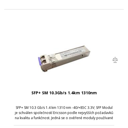
SFP+ SM 10.3Gb/s 1.4km 1310nm
SFP+ SM 10.3 Gb/s 1.4 km 1310 nm -40/+85C 3.3V; SFP Modul
je schválen společností Ericsson podle nejvyšších požadavků
na kvalitu a funkčnost. Jedná se o ověřené moduly používané
zákazníky po celém světě při budování sítí s technologií