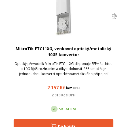
MikroTik FTC11XG, venkovní optický/metalický
10GE konvertor
Optický převodník MikroTik FTC11XG disponuje SFP+ šachtou
a 10G RJ45 rozhraním a díky odolnosti IP55 umožňuje
jednoduchou konverzi optického/metalického připojení
přímo na střeše.
2 157
Kč
bez DPH
2 610
Kč
s DPH
SKLADEM
Do košíku