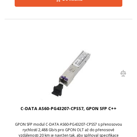
C-DATA AS60-PG43207-CPSS7, GPON SFP C++
GPON SFP modul C-DATA AS60-PG43207-CPSS7 s přenosovou
rychlostí 2,488 Gb/s pro GPON OLT až do přenosové
vzdálenosti 20 km je navržen tak, aby splňoval specifikace