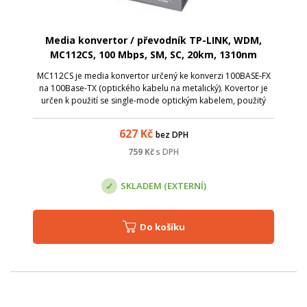
Media konvertor / převodník TP-LINK, WDM,
MC112CS, 100 Mbps, SM, SC, 20km, 1310nm
MC112CS je media konvertor určený ke konverzi 100BASE-FX
na 100Base-TX (optického kabelu na metalický). Kovertor je
určen k použití se single-mode optickým kabelem, použitý
konektor je typu SC.
627
Kč
bez DPH
759
Kč
s DPH
SKLADEM (EXTERNÍ)
Do košíku