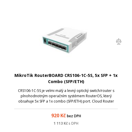
MikroTik RouterBOARD CRS106-1C-5S, 5x SFP + 1x
Combo (SFP/ETH)
CRS106-1C-5S je velmi malý a levný optický switch/router s
plnohodnotným operačním systémem RouterOS, který
obsahuje 5x SFP a 1x combo (SFP/ETH) port. Cloud Router
Switch je poháněn procesorem QCA8511 taktovaným na 400
MHz, obsahuje 128 MB RAM, 16 MB ú...
920
Kč
bez DPH
1 113
Kč
s DPH