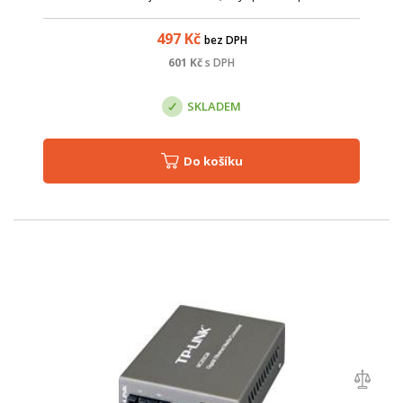
ITU-TG.984.2 třídy C++. Rozhraní SC/UPC. ? Vysílač DFB v
kontinuálním režimu 1490nm, 2,48...
497
Kč
bez DPH
601
Kč
s DPH
SKLADEM
Do košíku