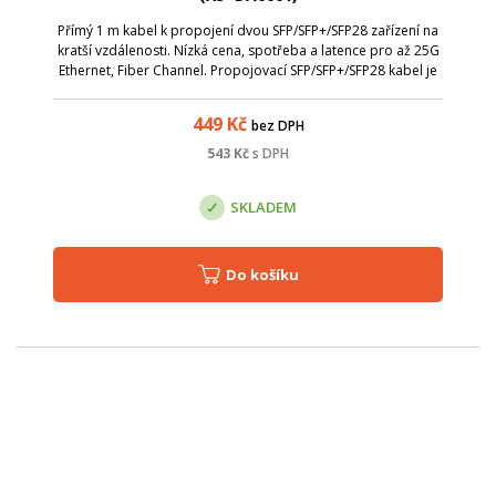
Přímý 1 m kabel k propojení dvou SFP/SFP+/SFP28 zařízení na
kratší vzdálenosti. Nízká cena, spotřeba a latence pro až 25G
Ethernet, Fiber Channel. Propojovací SFP/SFP+/SFP28 kabel je
plně v souladu se specifikacemi SFP+ MSA. Technické
parametry: Délka ...
449
Kč
bez DPH
543
Kč
s DPH
SKLADEM
Do košíku