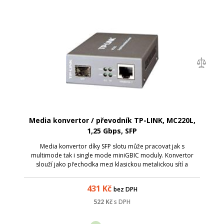
Media konvertor / převodník TP-LINK, MC220L,
1,25 Gbps, SFP
Media konvertor díky SFP slotu může pracovat jak s
multimode tak i single mode miniGBIC moduly. Konvertor
slouží jako přechodka mezi klasickou metalickou sítí a
optikou. Převodník se hodí všude tam, kde je vzdálenost mezi
dvěma body delší než povoluje
431
Kč
bez DPH
522
Kč
s DPH