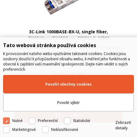
3C-Link 1000BASE-BX-U, single fiber,
TX1310nm/RX1550nm, 20KM,LC, WDM
Tato webová stránka používá cookies
Cisco kompatibilní WDM modul,1000BASE-BX-U, single fiber,
TX1310nm/RX1550nm, 20KM,LC, WDM
K provozování našeho webu využíváme takzvané cookies. Cookies jsou
soubory sloužící k přizpůsobení obsahu webu, k měření jeho funkčnosti a
obecně k zajištění vaší maximální spokojenosti. Dejte nám vědět o svých
preferencích.
339
Kč
bez DPH
410
Kč
s DPH
Povolit všechny cookies
SKLADEM
Povolit výběr
Do košíku
Nutné
Preferenční
Statistické
Zobrazit
detaily
Marketingové
Neklasifikované