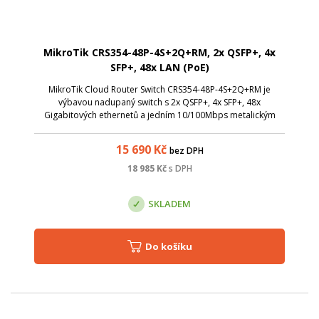
MikroTik CRS354-48P-4S+2Q+RM, 2x QSFP+, 4x
SFP+, 48x LAN (PoE)
MikroTik Cloud Router Switch CRS354-48P-4S+2Q+RM je
výbavou nadupaný switch s 2x QSFP+, 4x SFP+, 48x
Gigabitových ethernetů a jedním 10/100Mbps metalickým
portem určený pouze pro management. Switch tak poskytuje
celkovou propustnost 168 Gbps a přepínac...
15 690
Kč
bez DPH
18 985
Kč
s DPH
SKLADEM
Do košíku