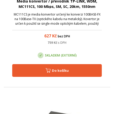
Media konvertor / převodník TP-LINK, WDM,
MC111CS, 100 Mbps, SM, SC, 20km, 1550nm
MC111CS je media konvertor určený ke konverzi 100BASE-FX
na 100Base-TX (optického kabelu na metalický). Kovertor je
určen k použití se single-mode optickým kabelem, použitý
konektor je typu SC.
627
Kč
bez DPH
759
Kč
s DPH
SKLADEM (EXTERNÍ)
Do košíku