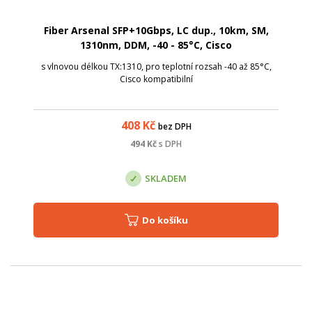
Fiber Arsenal SFP+10Gbps, LC dup., 10km, SM,
1310nm, DDM, -40 - 85°C, Cisco
s vlnovou délkou TX:1310, pro teplotní rozsah -40 až 85°C,
Cisco kompatibilní
408
Kč
bez DPH
494
Kč
s DPH
SKLADEM
Do košíku