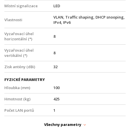
Místní signalizace
LED
VLAN, Traffic shaping, DHCP snooping,
Vlastnosti
IPv4, IPv6
Vyzařovací úhel
8
horizontální (°)
Vyzařovací úhel
8
vertikální (°)
Zisk antény (dBi)
32
FYZICKÉ PARAMETRY
Hloubka (mm)
100
Hmotnost (kg)
425
Počet LAN portů
1
Provedení
Venkovní, Na zeď, Na stožár
Všechny parametry