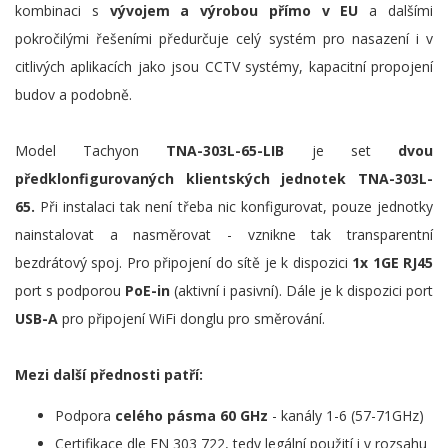
kombinaci s
vývojem a výrobou přímo v EU
a dalšími
pokročilými řešeními předurčuje celý systém pro nasazení i v
citlivých aplikacích jako jsou CCTV systémy, kapacitní propojení
budov a podobně.
Model Tachyon
TNA-303L-65-LIB
je set
dvou
předklonfigurovaných
klientských
jednotek TNA-303L-
65.
Při instalaci tak není třeba nic konfigurovat, pouze jednotky
nainstalovat a nasměrovat - vznikne tak transparentní
bezdrátový spoj. Pro připojení do sítě je k dispozici
1x 1GE RJ45
port s podporou
PoE-in
(aktivní i pasivní). Dále je k dispozici port
USB-A
pro připojení WiFi donglu pro směrování.
Mezi další přednosti patří:
Podpora
celého pásma 60 GHz
- kanály 1-6 (57-71GHz)
Certifikace dle EN 303 722, tedy legální použití i v rozsahu