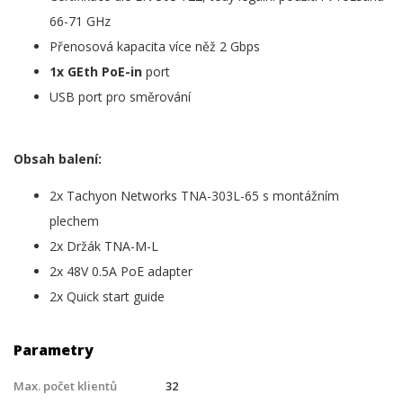
66-71 GHz
Přenosová kapacita více něž 2 Gbps
1x GEth PoE-in
port
USB port pro směrování
Obsah balení:
2x Tachyon Networks TNA-303L-65 s montážním
plechem
2x Držák TNA-M-L
2x 48V 0.5A PoE adapter
2x Quick start guide
Parametry
Max. počet klientů
32