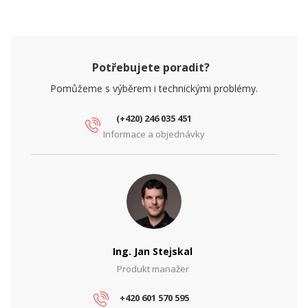
Provozní teplota
-30° až +55°C
Šířka (mm)
120
Výška (mm)
130
Potřebujete poradit?
Pomůžeme s výběrem i technickými problémy.
PARAMETRY BEZDRÁT
Operační mód
Client, Point-to-point
(+420) 246 035 451
Informace a objednávky
PARAMETRY ETHERNET
Rychlost LAN portů
1 Gbps
Síťové rozhraní (Mbps)
10/100/1000
PARAMETRY NAPÁJENÍ
Napájení
PoE
Ing. Jan Stejskal
Příkon (W)
17
Produkt manažer
+420 601 570 595