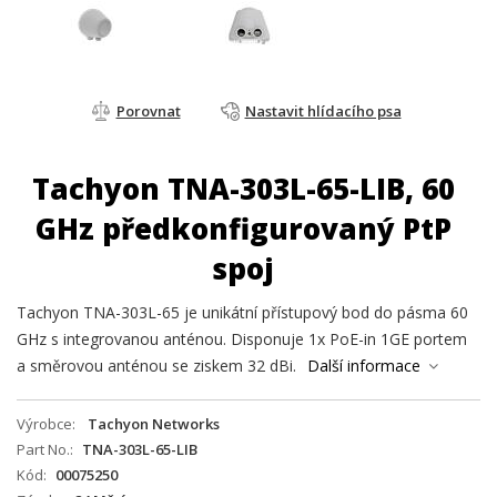
Porovnat
Nastavit hlídacího psa
Tachyon TNA-303L-65-LIB, 60
GHz předkonfigurovaný PtP
spoj
Tachyon TNA-303L-65 je unikátní přístupový bod do pásma 60
GHz s integrovanou anténou. Disponuje 1x PoE-in 1GE portem
a směrovou anténou se ziskem 32 dBi.
Další informace
Výrobce
Tachyon Networks
Part No.
TNA-303L-65-LIB
Kód
00075250