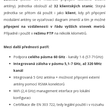
antény). Jednotka obslouží až
32 klientských stanic
. Stejná
jednotka se přitom dá použít i jako
klient
, kdy při připojení
modulární antény se vyzařovací diagram zmenší a tím je možné
připojení na vzdálenosti v řádu vyšších stovek metrů
.
Případně i použít v
režimu PTP
na několik kilometrů.
Mezi další přednosti patří:
Podpora
celého pásma 60 GHz
- kanály 1-6 (57-71GHz)
Integrovaná záloha v pásmu 5,1-7 GHz, až 320 MHz
kanál
Integrovaná 5 GHz anténa + možnost připojení externí
antény pomocí RSMA konektorů
WiFi (2,4 GHz) management interface pro lokální
konfiguraci
Certifikace dle EN 303 722, tedy legální použití i v rozsahu