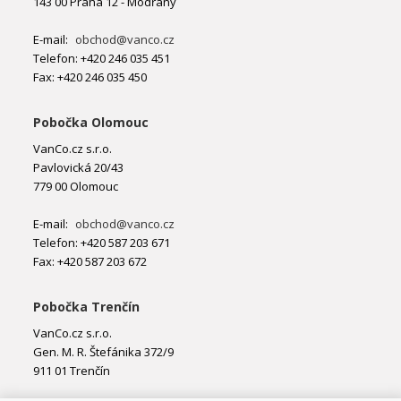
143 00 Praha 12 - Modřany
E-mail:
obchod@vanco.cz
Telefon: +420 246 035 451
Fax: +420 246 035 450
Pobočka Olomouc
VanCo.cz s.r.o.
Pavlovická 20/43
779 00 Olomouc
E-mail:
obchod@vanco.cz
Telefon: +420 587 203 671
Fax: +420 587 203 672
Pobočka Trenčín
VanCo.cz s.r.o.
Gen. M. R. Štefánika 372/9
911 01 Trenčín