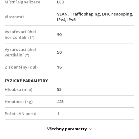
Místní signalizace
LED
VLAN, Traffic shaping, DHCP snooping,
Vlastnosti
IPv4, IPv6
Vyzařovací úhel
90
horizontální (°)
Vyzařovací úhel
50
vertikální (°)
Zisk antény (dBi)
16
FYZICKÉ PARAMETRY
Hloubka (mm)
55
Hmotnost (kg)
425
Počet LAN portů
1
Provedení
Venkovní, Na zeď, Na stožár
Všechny parametry
Provozní teplota
-30° až +55°C