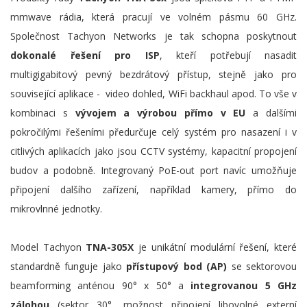
mmwave rádia, která pracují ve volném pásmu 60 GHz.
Společnost Tachyon Networks je tak schopna poskytnout
dokonalé řešení pro ISP
, kteří potřebují nasadit
multigigabitový pevný bezdrátový přístup, stejně jako pro
související aplikace - video dohled, WiFi backhaul apod. To vše v
kombinaci s
vývojem a výrobou přímo v EU
a dalšími
pokročilými řešeními předurčuje celý systém pro nasazení i v
citlivých aplikacích jako jsou CCTV systémy, kapacitní propojení
budov a podobně. Integrovaný PoE-out port navíc umožňuje
připojení dalšího zařízení, například kamery, přímo do
mikrovlnné jednotky.
Model Tachyon
TNA-305X
je unikátní modulární řešení, které
standardně funguje jako
přístupový bod (AP)
se sektorovou
beamforming anténou 90° x 50° a
integrovanou 5 GHz
zálohou
(sektor 30°, možnost připojení libovolné externí