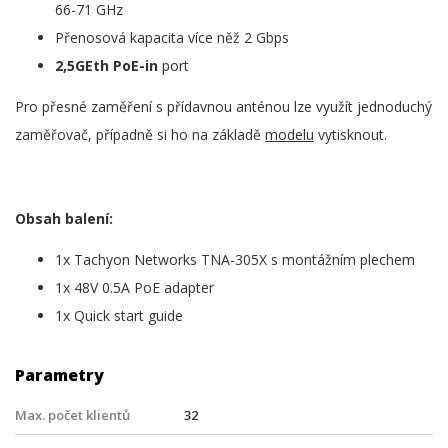
66-71 GHz
Přenosová kapacita více něž 2 Gbps
2,5GEth PoE-in
port
Pro přesné zaměření s přídavnou anténou lze využít jednoduchý
zaměřovač, případně si ho na základě
modelu
vytisknout.
Obsah balení:
1x Tachyon Networks TNA-305X s montážním plechem
1x 48V 0.5A PoE adapter
1x Quick start guide
Parametry
Max. počet klientů
32