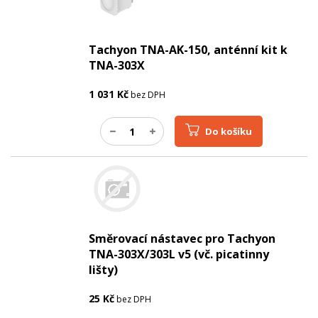
Tachyon TNA-AK-150, anténní kit k
TNA-303X
1 031
Kč
bez DPH
Do košíku
Směrovací nástavec pro Tachyon
TNA-303X/303L v5 (vč. picatinny
lišty)
25
Kč
bez DPH