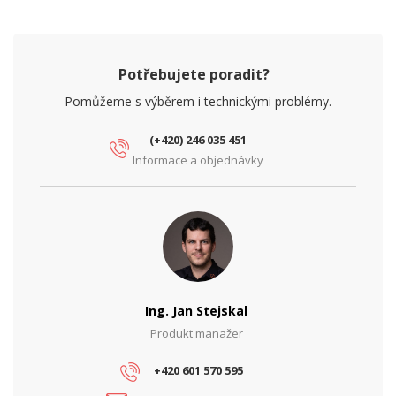
Šířka (mm)
120
Výška (mm)
130
Potřebujete poradit?
Pomůžeme s výběrem i technickými problémy.
PARAMETRY BEZDRÁT
Operační mód
AP, Client
(+420) 246 035 451
Informace a objednávky
PARAMETRY ETHERNET
Rychlost LAN portů
2,5 Gbps
Síťové rozhraní (Mbps)
10/100/1000/2500
PARAMETRY NAPÁJENÍ
Napájení
PoE
Ing. Jan Stejskal
Příkon (W)
17
Produkt manažer
+420 601 570 595