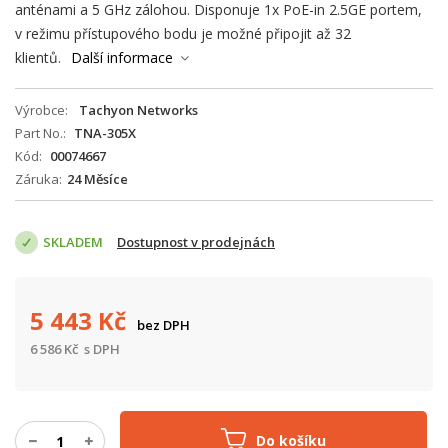
anténami a 5 GHz zálohou. Disponuje 1x PoE-in 2.5GE portem,
v režimu přístupového bodu je možné připojit až 32
klientů.
Další informace
Výrobce
Tachyon Networks
Part No.
TNA-305X
Kód
00074667
Záruka
24 Měsíce
SKLADEM
Dostupnost v prodejnách
5 443
Kč
bez DPH
6 586
Kč
s DPH
Do košíku