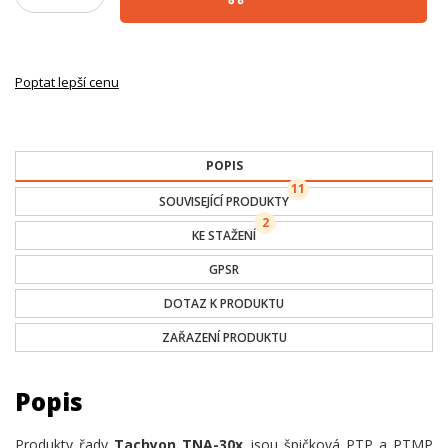
Poptat lepší cenu
POPIS
11
SOUVISEJÍCÍ PRODUKTY
2
KE STAŽENÍ
GPSR
DOTAZ K PRODUKTU
ZAŘAZENÍ PRODUKTU
Popis
Produkty řady
Tachyon TNA-30x
jsou špičková PTP a PTMP