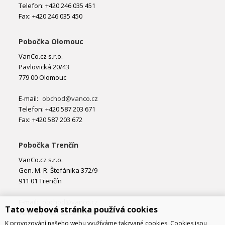
Telefon: +420 246 035 451
Fax: +420 246 035 450
Pobočka Olomouc
VanCo.cz s.r.o.
Pavlovická 20/43
779 00 Olomouc
E-mail:
obchod@vanco.cz
Telefon: +420 587 203 671
Fax: +420 587 203 672
Pobočka Trenčín
VanCo.cz s.r.o.
Gen. M. R. Štefánika 372/9
911 01 Trenčín
E-mail:
obchod@vanco.cz
Tato webová stránka používá cookies
Telefon: +421 32 877 74 02
K provozování našeho webu využíváme takzvané cookies. Cookies jsou