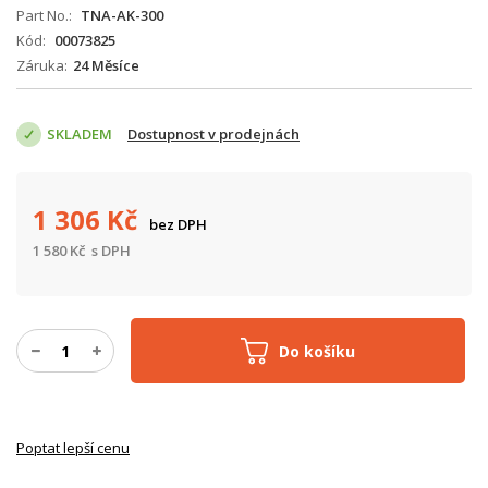
Part No.
TNA-AK-300
Kód
00073825
Záruka
24 Měsíce
SKLADEM
Dostupnost v prodejnách
1 306
Kč
bez DPH
1 580
Kč
s DPH
Do košíku
Poptat lepší cenu