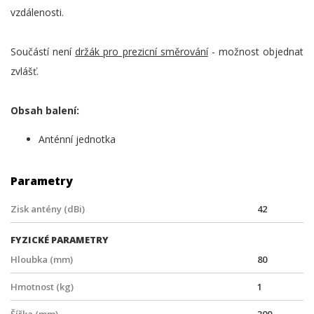
vzdálenosti.
Součástí není
držák pro prezicní směrování
- možnost objednat
zvlášť.
Obsah balení:
Anténní jednotka
Parametry
Zisk antény (dBi)
42
FYZICKÉ PARAMETRY
Hloubka (mm)
80
Hmotnost (kg)
1