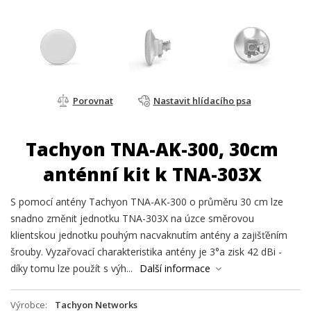
Porovnat
Nastavit hlídacího psa
Tachyon TNA-AK-300, 30cm
anténní kit k TNA-303X
S pomocí antény Tachyon TNA-AK-300 o průměru 30 cm lze
snadno změnit jednotku TNA-303X na úzce směrovou
klientskou jednotku pouhým nacvaknutím antény a zajišťěním
šrouby. Vyzařovací charakteristika antény je 3°a zisk 42 dBi -
díky tomu lze použít s výh...
Další informace
Výrobce
Tachyon Networks