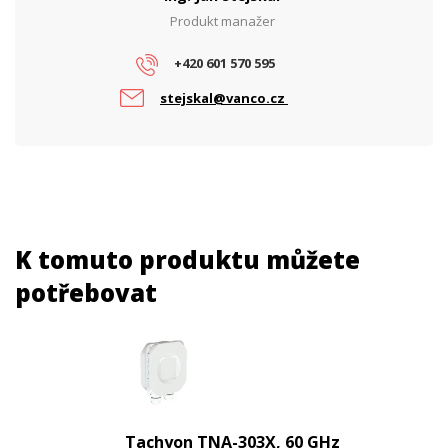
Produkt manažer
+420 601 570 595
stejskal@vanco.cz
K tomuto produktu můžete
potřebovat
Tachyon TNA-303X, 60 GHz