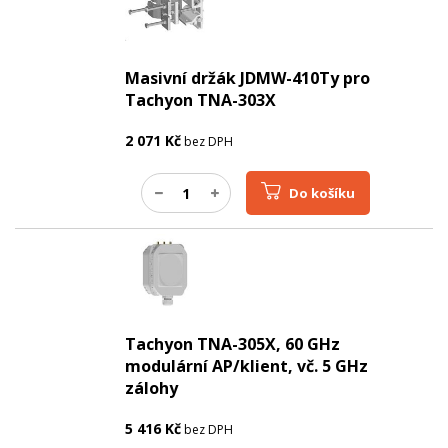
Masivní držák JDMW-410Ty pro
Tachyon TNA-303X
2 071
Kč
bez DPH
Do košíku
Tachyon TNA-305X, 60 GHz
modulární AP/klient, vč. 5 GHz
zálohy
5 416
Kč
bez DPH